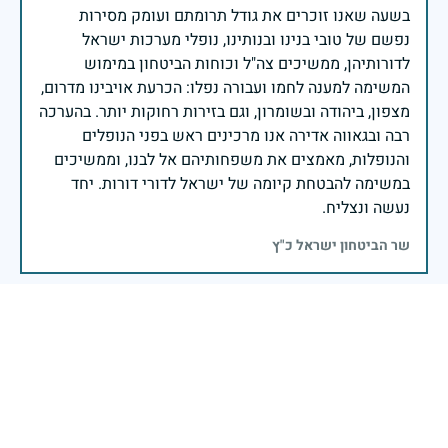
בשעה שאנו זוכרים את גודל תרומתם ועומק מסירות
נפשם של טובי בנינו ובנותינו, נופלי מערכות ישראל
לדורותיהן, ממשיכים צה"ל וכוחות הביטחון במימוש
המשימה למענה לחמו ועבורה נפלו: הכרעת אויבינו מדרום,
מצפון, ביהודה ובשומרון, וגם בזירות רחוקות יותר. בהערכה
רבה ובגאווה אדירה אנו מרכינים ראש בפני הנופלים
והנופלות, מאמצים את משפחותיהם אל לבנו, וממשיכים
במשימה להבטחת קיומה של ישראל לדורי דורות. יחד
נעשה ונצליח.
שר הביטחון ישראל כ"ץ
יואב אני בת דודה שלך אני שומעת אליך סיפורים טובים
אני ממש מתגעגעת עלייך אני חושבת עלייך ודואגת לך
מתגעגת ואוהבת אותך מאוד
מאיה ראובן
|
5 בדצמבר 2024
דיווח