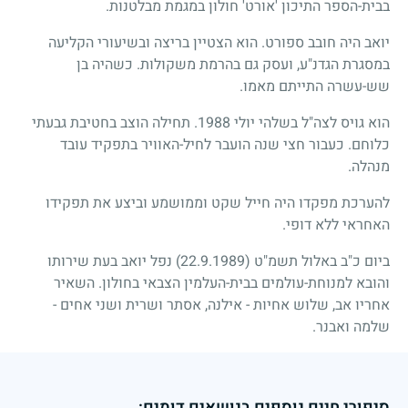
בבית-הספר התיכון 'אורט' חולון במגמת מבלטנות.
יואב היה חובב ספורט. הוא הצטיין בריצה ובשיעורי הקליעה
במסגרת הגדנ"ע, ועסק גם בהרמת משקולות. כשהיה בן
שש-עשרה התייתם מאמו.
הוא גויס לצה"ל בשלהי יולי
1988
. תחילה הוצב בחטיבת גבעתי
כלוחם. כעבור חצי שנה הועבר לחיל-האוויר בתפקיד עובד
מנהלה.
להערכת מפקדו היה חייל שקט וממושמע וביצע את תפקידו
האחראי ללא דופי.
ביום כ"ב באלול תשמ"ט
(22.9.1989)
נפל יואב בעת שירותו
והובא למנוחת-עולמים בבית-העלמין הצבאי בחולון. השאיר
אחריו אב, שלוש אחיות - אילנה, אסתר ושרית ושני אחים -
שלמה ואבנר.
סיפורי חיים נוספים בנושאים דומים: