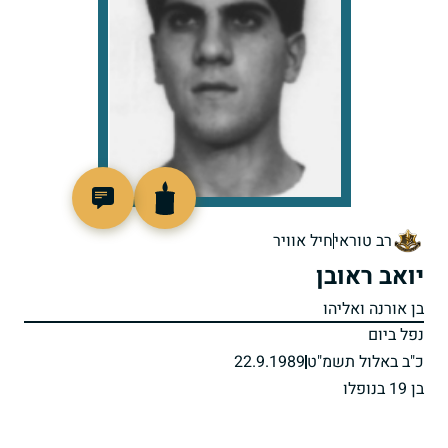
512177
רב טוראי
חיל אוויר
יואב ראובן
בן אורנה ואליהו
נפל ביום
כ"ב באלול תשמ"ט
22.9.1989
בן 19 בנופלו