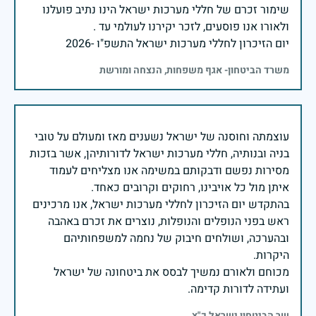
שימור זכרם של חללי מערכות ישראל הינו נתיב פועלנו
יום הזיכרון לחללי מערכות ישראל התשפ"ו -2026
משרד הביטחון- אגף משפחות, הנצחה ומורשת
עוצמתה וחוסנה של ישראל נשענים מאז ומעולם על טובי
בניה ובנותיה, חללי מערכות ישראל לדורותיהן, אשר בזכות
מסירות נפשם ודבקותם במשימה אנו מצליחים לעמוד
בהתקדש יום הזיכרון לחללי מערכות ישראל, אנו מרכינים
ראש בפני הנופלים והנופלות, נוצרים את זכרם באהבה
ובהערכה, ושולחים חיבוק של נחמה למשפחותיהם
מכוחם ולאורם נמשיך לבסס את ביטחונה של ישראל
ועתידה לדורות קדימה.
שר הביטחון ישראל כ"ץ