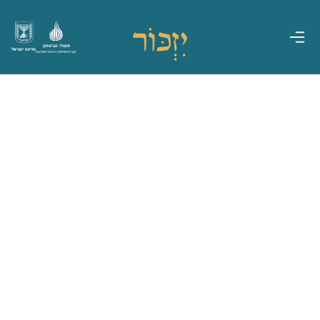
משרד הביטחון
מדינת ישראל
אגף משפחות, הנצחה ומורשת