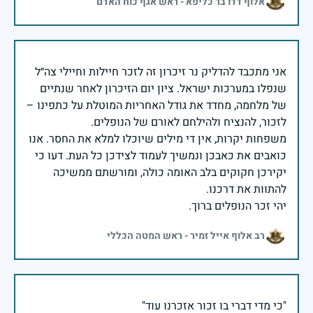
אלוף דדו בר כליפא - ראש אגף כוח האדם
אני מתכבד להדליק נר זיכרון זה לזכר חיילות וחיילי צה״ל
שנפלו במערכות ישראל. ציון יום הזיכרון לאחר שנתיים
של מלחמה, מחדד את גודל האחריות המוטלת על כתפינו –
משפחות יקרות, אין די מילים שיוכלו למלא את החסר. אנו
כואבים את כאבכן ונמשיך לעמוד לצידכן כל העת. דעו כי
יקירכן חקוקים בלב האומה כולה, ומורשתם ממשיכה
יהי זכר הנופלים ברוך.
רב אלוף אייל זמיר - ראש המטה הכללי