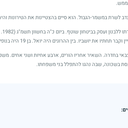
תממש.
דב לשרת במשמר-הגבול. הוא סיים בהצטיינות את הטירונות והיה
ו ללבנון ועסק בביטחון שוטף. ביום כ"ה בחשוון תשמ"ג
(11.11.1982)
וקבר תחתיו את יושביו. בין ההרוגים היה יואל. בן
19
היה בנופל
באי בחדרה. השאיר אחריו הורים, ארבע אחיות ושני אחים. משפ
סת בשכונה, שבה נהגו להתפלל בני משפחתו.
ם: