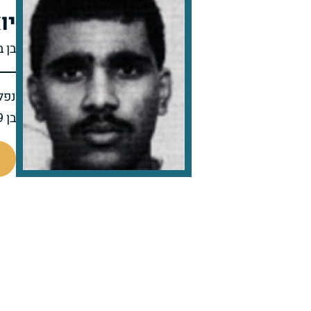
יו
בן 
נפל 
בן 19 בנופלו
510138