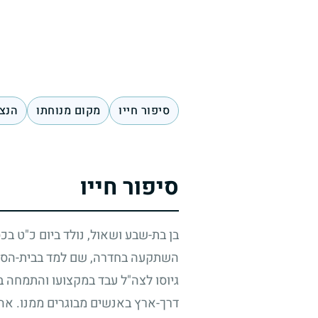
סיפור חייו
מקום מנוחתו
הנצח
סיפור חייו
בן בת-שבע ושאול, נולד ביום כ"ט ב
השתקעה בחדרה, שם למד בבית-הספר ה
גיוסו לצה"ל עבד במקצועו והתמחה ביי
דרך-ארץ באנשים מבוגרים ממנו. א