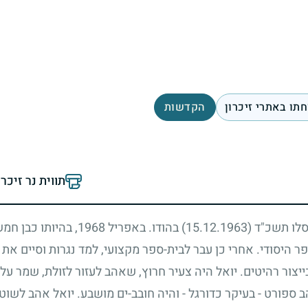
תו באתרי זיכרון
הקדשות
תווית נר זיכר
כסלו תשכ"ד
(15.12.1963)
בהודו. באפריל
1968
, בהיותו כבן ח
יסודי. אחרי כן עבר לבית-ספר מקצועי, למד נגרות וסיים את לי
צור רהיטים. יואל היה צעיר חרוץ, שאהב לעזור לזולת, שמר על כב
הב ספורט
-
בעיקר כדורגל
-
והיה חובב-ים מושבע. יואל אהב לשוט