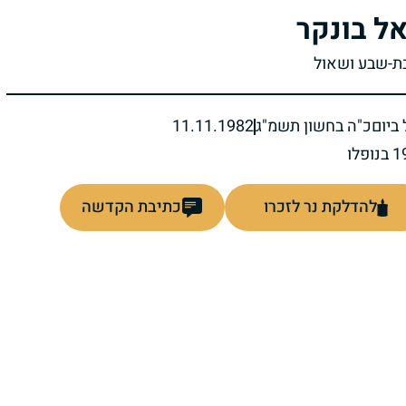
אל בונקר
בת-שבע ושאול
ביום
כ"ה בחשון תשמ"ג
11.11.1982
להדלקת נר לזכרו
כתיבת הקדשה