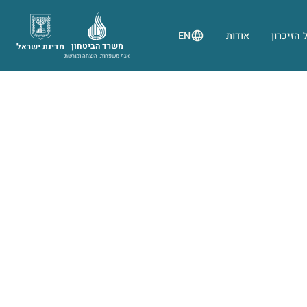
 הזיכרון
אודות
EN
משרד הביטחון
מדינת ישראל
אגף משפחות, הנצחה ומורשת