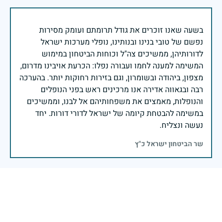
בשעה שאנו זוכרים את גודל תרומתם ועומק מסירות
נפשם של טובי בנינו ובנותינו, נופלי מערכות ישראל
לדורותיהן, ממשיכים צה"ל וכוחות הביטחון במימוש
המשימה למענה לחמו ועבורה נפלו: הכרעת אויבינו מדרום,
מצפון, ביהודה ובשומרון, וגם בזירות רחוקות יותר. בהערכה
רבה ובגאווה אדירה אנו מרכינים ראש בפני הנופלים
והנופלות, מאמצים את משפחותיהם אל לבנו, וממשיכים
במשימה להבטחת קיומה של ישראל לדורי דורות. יחד
נעשה ונצליח.
שר הביטחון ישראל כ"ץ
"ונצח ישראל לא ישקר ולא ינחם כי לא האדם להינחם ",
שאמר שמואל הנביא לשאול המלך . יהי זכרו ברוך
ת.נ.צ.ב.ה . הי"ד