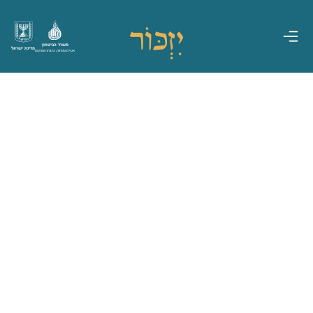
משרד הביטחון
מדינת ישראל
אגף משפחות, הנצחה ומורשת