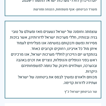
יום הזיכרון לחללי מערכות ישראל התשפ"ו -2026
משרד הביטחון- אגף משפחות, הנצחה ומורשת
עוצמתה וחוסנה של ישראל נשענים מאז ומעולם על טובי
בניה ובנותיה, חללי מערכות ישראל לדורותיהן, אשר בזכות
מסירות נפשם ודבקותם במשימה אנו מצליחים לעמוד
בהתקדש יום הזיכרון לחללי מערכות ישראל, אנו מרכינים
ראש בפני הנופלים והנופלות, נוצרים את זכרם באהבה
ובהערכה, ושולחים חיבוק של נחמה למשפחותיהם
מכוחם ולאורם נמשיך לבסס את ביטחונה של ישראל
ועתידה לדורות קדימה.
שר הביטחון ישראל כ"ץ