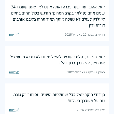
יואל אהובי עוד שנה עברה ואתה איננו לא ייאמן שעברו 24
שנים מיום נפילתך בקרב חסרונך מורגש בכול תחום בחיינו
לי ולדין לעולם לא נשכח אותך תמיד תהיה בליבנו אוהבים
דורית ודין
דורית ביננפלד
|
29 באפריל 2025
דיווח
יואל הגיבור, נפלת כשרצת להציל חיים ולא נמצא מי שיציל
את חייך, יהי זכרך ברוך והי"ד.
ראובן שורני
|
29 באפריל 2025
דיווח
בן דודי היקר יואל ככל שחולפות השנים חסרונך רק גובר.
נוח על משכבך בשלום!
אלון
|
29 באפריל 2025
דיווח