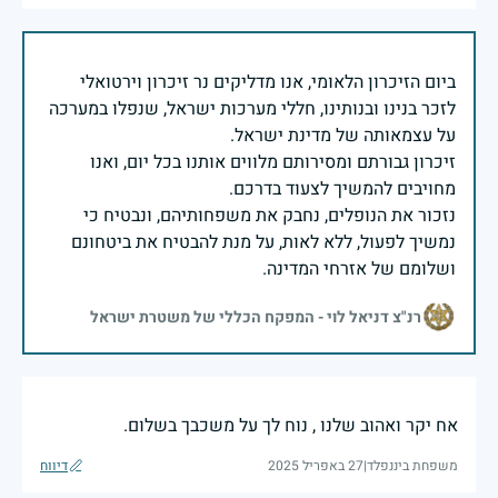
ביום הזיכרון הלאומי, אנו מדליקים נר זיכרון וירטואלי
לזכר בנינו ובנותינו, חללי מערכות ישראל, שנפלו במערכה
זיכרון גבורתם ומסירותם מלווים אותנו בכל יום, ואנו
נזכור את הנופלים, נחבק את משפחותיהם, ונבטיח כי
נמשיך לפעול, ללא לאות, על מנת להבטיח את ביטחונם
ושלומם של אזרחי המדינה.
רנ"צ דניאל לוי - המפקח הכללי של משטרת ישראל
אח יקר ואהוב שלנו , נוח לך על משכבך בשלום.
משפחת ביננפלד
|
27 באפריל 2025
דיווח