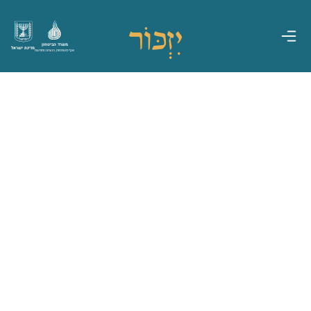
משרד הביטחון
מדינת ישראל
אגף משפחות, הנצחה ומורשת