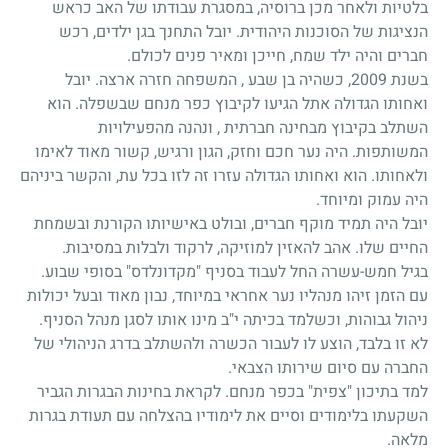
בלטיות ולאחר מכן ברוסיה, במסגרת עבודתו של האב כראש
הנציגות של הסוכנות היהודית. יובל התחנך בגן ילדים, רכש
חברים והיה ילד שמח, חייכן ומאיר פנים לכולם.
בשנת 2009, כשהיה בן שבע , המשפחה חזרה ארצה. יובל
ואחותו הגדולה אתל הגיעו לקיבוץ כפר מנחם שבשפלה. הוא
השתלב בקיבוץ מבחינה חברתית , ונהנה מהפעילויות
המשותפות. היה נער חכם וחזק, הגון ורגיש, קשור מאוד לאימו
ולאחותו. הוא ואחותו הגדולה עזרו זה לזו בכל עת, והקשר ביניהם
היה עמוק ומיוחד.
יובל היה תמיד מוקף חברים, ובולט באישיותו הקורנת ובשמחת
החיים שלו. אהב להאזין למוזיקה, לרקוד ולבלות במסיבות.
בגיל חמש-עשרה החל לעבוד בסניף "מקדונלדס" בסופי שבוע.
עם הזמן זיהו מנהליו נער אחראי במיוחד, נבון מאוד ובעל יכולות
ניהול גבוהות, וכשלמד בכיתה י"ב מינו אותו לסגן מנהל הסניף.
לא זו בלבד, הוצע לו לעבור הכשרה ולהשתלב בדרג הניהולי של
החברה עם סיום שירותו הצבאי.
למד בתיכון "צפית" בכפר מנחם. לקראת בחינות הבגרות הגביר
השקעתו בלימודים וסיים את לימודיו בהצלחה עם תעודת בגרות
מלאה.