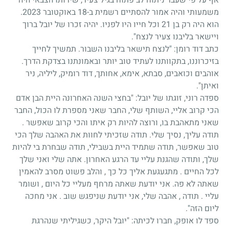
משמעותי והיה אמור להסתיים רשמית ב-18 באוקטובר 2023.
הוא היה רק בן 21 וכל חייו היו לפניו. יהיה זכרו של יובל ברוך
ויישאר בליבנו צעיר לנצח".
כתב דוד רומן: "לנצח תישאר בליבנו השבור. תמשיך לחייך
בזיכרוננו, בתקוותנו לעתיד טוב יותר ובאמונתנו בצדקת הדרך.
אוהבים וכואבים, סבתא, אימא, אחותך, דוד רומיק, ליליה, ניר
ואיתן".
ספדה רוני, זוגתו של יובל: "בחצי השנה האחרונה היית הבן אדם
הכי קרוב אליי, השותף שלי, החבר שאני מספרת לו הכול, החבר
שאני מתאהבת בו, ורוצה להיות רק איתו והכי קרוב שאפשר .
תודה עליך, נסיך שלי. תודה שזכיתי לחוות את האהבה שלך הכי
טוב שאפשר, תודה שתמיד היית בשבילי, תודה שבחרת בי להיות
שלך, ותודה שהגנת עליי עד הרגע האחרון. אתה שלי ואני שלך
לכל החיים . מתגעגעת אליך כל כך , והלב פשוט מסרב להאמין
שאתה לא פה. אני יודעת שאתה מרחף מעליי כל היום , ושומר
עליי . תודה , אהבה שלי, אני יודעת שניפגש שוב . אני מחכה
ליום הזה".
ספד לו אופק, חברו לכיתה: "יובל היקר, כשגיליתי שנהרגת