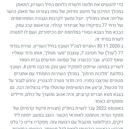
כדי להגשים את חלומו ולשרת כלוחם בחיל השריון, התאמן
במהלך התיכון על חיטוב וחיזוק של גופו בעזרתו של מאמן כושר
שליווה אותו בתהליך. יובל נמשך לקרבות הגבורה המפורסמים
של גדוד 77 בפיקודו של אביגדור קהלני, ובראשם קרב עמק
הבכא מול הצבא הסורי במלחמת יום הכיפורים, ושם לו למטרה
לשרת בגדוד זה.
ב-30.11.2020 התגייס לצה"ל ושובץ בחיל השריון. שירת בגדוד
77 ("עוז") של חטיבה 7, עוצבת "סער מגולן", אותו גדוד שאליו
שאף להגיע. עבר הכשרה של שמונה חודשים בבית הספר
לשריון במחנה שיזפון לתפקיד טען טנק מרכבה סימן 4, ושובץ
בפלוגת "מלכות חרמון". במהלך השירות התמודד עם אתגרים
מגוונים שניצבו בפניו. היה חדור מטרה להצטיין, נחוש לגבור על
כל מכשול, וביצע את המשימות שהוטלו עליו בהצלחה רבה. גם
בצבא מצא חברים קרובים, והיה אהוב ומוערך על כולם, חיילים
ומפקדים כאחד.
באוגוסט 2022 עבר לשרת בחפ"ק (חבורת פיקוד קדמית) של
מפקד הגדוד, והתמנה לאחראי הקשר. הוצב במוצב יפתח ליד
זיקים, כקילומטר מהגבול עם רצועת עזה. מפקדיו ציינו כי בלט
מהרגע הראשון בנכונותו לצאת לכל משימה, בגישתו החיובית,