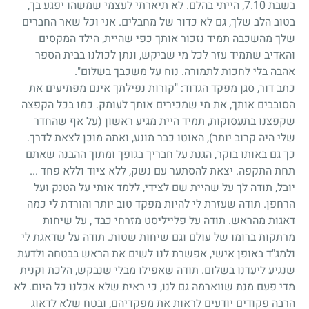
בשבת 7.10, הייתי בהלם. לא תיארתי לעצמי שמשהו יפגע בך,
בטוב הלב שלך, גם לא כדור של מחבלים. אני וכל שאר החברים
שלך מהשכבה תמיד נזכור אותך כפי שהיית, הילד המקסים
והאדיב שתמיד עזר לכל מי שביקש, ונתן לכולנו בבית הספר
אהבה בלי לחכות לתמורה. נוח על משכבך בשלום".
כתב דור, סגן מפקד הגדוד: "קורות נפילתך אינם מפתיעים את
הסובבים אותך, את מי שמכירים אותך לעומק. כמו בכל הקפצה
שקפצנו בתעסוקות, תמיד היית מגיע ראשון (על אף שהחדר
שלי היה קרוב יותר), האוטו כבר מונע, ואתה מוכן לצאת לדרך.
כך גם באותו בוקר, הגנת על חבריך בגופך ומתוך ההבנה שאתם
תחת התקפה. יצאת להסתער עם נשק, ללא ציוד וללא פחד ...
יובל, תודה לך על שהיית שם לצידי, ללמד אותי על הטנק ועל
הרחפן. תודה שעזרת לי להיות מפקד טוב יותר והורדת לי כמה
דאגות מהראש. תודה על פלייליסט מזרחי כבד , על שיחות
מרתקות ברומו של עולם וגם שיחות שטות. תודה על שדאגת לי
ולמג"ד באופן אישי, אפשרת לנו לשים את הראש בבטחה ולדעת
שנגיע ליעדנו בשלום. תודה שאפילו מבלי שנבקש, הלכת וקנית
מדי פעם מנת שווארמה גם לנו, כי ראית שלא אכלנו כל היום. לא
הרבה פקודים יודעים לראות את מפקדיהם, ובטח שלא לדאוג