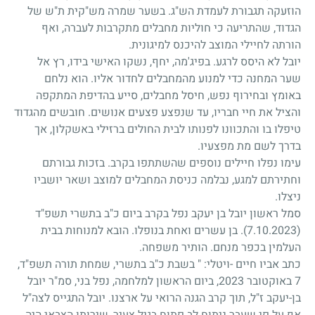
הוזעקה תגבורת לעמדת הש"ג. בשער שמרה מש"קית ת"ש של
הגדוד, שהתריעה כי חוליות מחבלים מתקרבות לעברה, ואף
הורתה לחיילי המוצב להיכנס למיגונית.
יובל לא היסס לרגע. בפיג'מה, יחף, נשקו האישי בידו, רץ אל
שער המחנה כדי למנוע מהמחבלים לחדור אליו. הוא נלחם
באומץ ובחירוף נפש, חיסל מחבלים, סייע בהדיפת המתקפה
והציל את חיי חבריו, עד שנפצע פצעים אנושים. חובשים מהגדוד
טיפלו בו והתכוונו לפנותו לבית החולים ברזילי באשקלון, אך
בדרך לשם מת מפצעיו.
עימו נפלו חיילים נוספים שהשתתפו בקרב. בזכות גבורתם
וחתירתם למגע, נבלמה כניסת המחבלים למוצב ושאר יושביו
ניצלו.
סמל ראשון יובל בן יעקב נפל בקרב ביום כ"ב בתשרי תשפ"ד
(7.10.2023)
. בן עשרים ואחת בנופלו. הובא למנוחות בבית
העלמין בכפר מנחם. הותיר משפחה.
כתב אביו חיים -ויטלי: " בשבת כ"ב בתשרי, שמחת תורה תשפ"ד,
7 באוקטובר 2023, ביום הראשון למלחמה, נפל בני, סמ"ר יובל
בן-יעקב ז"ל, תוך קרב הגנה הרואי על ארצנו. יובל התגייס לצה"ל
אף על פי שעבר ניתוח לב פתוח בגיל צעיר, שירותו הצבאי היה