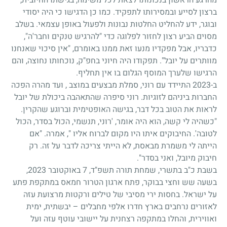
ברצון לסייע ובמסירותו לתפקיד. כמו כן הדגישו כי היה יסודי
ובוגר, ידע להחליט החלטות נבונות ולפעול באופן עצמאי. בשלב
מסוים הביע רצון לחזור לפלוגה כדי "להרגיש טנקים וחבר'ה",
כדבריו, אבל מפקדיו מנעו זאת ממנו באומרם, "אין סיכוי שאנחנו
מוותרים על יובל". תפקודו היה חיוני בחפ"ק, נוכחותו נחוצה, והם
הרגישו שלערך המוסף הגלום בו אין תחליף.
ב-2023 התיידד עם רוני, סמלת מבצעים במוצב , ועד מהרה הפכה
החברות ביניהם לזוגיות. רוני סיפרה שהתאהבה ביכולת של יובל
לראות את הטוב בכל דבר, בגישה האופטימית וברוגע שהקרין.
"כשהיה לי קשה, הוא היה אומר, 'רוני, תנשמי, הכול בסדר, הכול
לטובה'. החיבוקים איתו היו מקום לברוח אליו ", אמרה. "אם
הייתה לי משמרת מבאסת, לא הייתי צריכה לדבר על זה. רק
חיבוק מיובל, ואני בסדר".
בשבת כ"ב בתשרי, שמחת תורה תשפ"ד, 7 באוקטובר 2023,
בשעה שש וחצי בבוקר, פתח ארגון הטרור חמאס במתקפת פתע
על ישראל. בחסות ירי מסיבי של טילים ורקטות מרצועת עזה
לאזורים נרחבים בארץ חדרו אלפי מחבלים – יבשתית, ימית
ואווירית, והחלו במתקפה רצחנית על יישובי עוטף עזה ועל