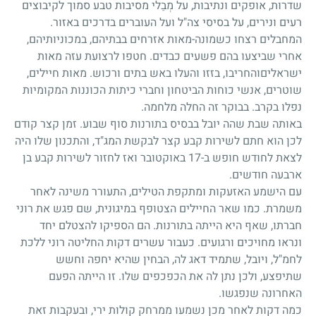
שדרות, אופקים ונתיבות, על מְבַלי מסיבות טבע סמוך לקיבוצים
רעים ונירים, על בסיסי צה"ל ועל העוברים בדרכים באזור.
המחבלים רצחו כשמונה-מאות אזרחים בבתיהם, במכוניותיהם,
אחרי שביצעו בהם פשעים כבדים. חטפו לרצועת עזה מאות
ישראליםוהחריבו, בזזו והעלו באש בתים ורכוש. מאות חיילים,
שוטרים, אנשי כוחות הביטחון וחברי כיתות הכוננות המקומיות
נפלו בקרב. בבוקר זה החלה מלחמה.
באותה שבת שהה יובל בבסיס בתורנות סוף שבוע. זמן קצר קודם
לכן הוא חתם לשירות קבע קצר לבקשת המג"ד, והתכנון שלו היה
לצאת לחודש חופש ב-17 באוקטובר ואז לחזור לשירות קבע בן
ארבעה חודשים.
עם הישמע האזעקות ומתקפת הטילים, התעורר משינה לאחר
משמרת. כמו שאר החיילים הצטופף במיגונית, שם פגש את רוני
חברתו, שאף היא הייתה בתורנות. הם הספיקו להצטלם יחד
ונראו מחויכים ורגועים. כעבור עשרים דקות החליטה רוני ללכת
לחמ"ל, ויובל, שתמיד דאג לה, הבחין שהיא יחפה וחשש
שתיפצע, ולכן נתן לה את הכפכפים שלו. זו הייתה הפעם
האחרונה שנפגשו.
כמה דקות לאחר מכן נשמעו ממרחק קולות ירי, ובעקבות זאת