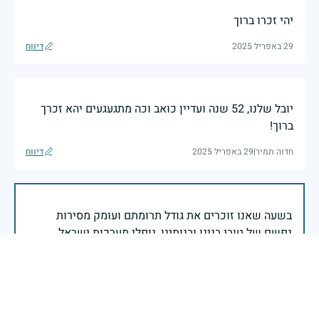
יהי זכרו ברוך
29 באפריל 2025
דיווח
יובל שלנו, 52 שנה ועדיין כואב וכה מתגעגעים יהא זכרך
ברוך!
חדוה תמיר
|
29 באפריל 2025
דיווח
בשעה שאנו זוכרים את גודל תרומתם ועומק מסירות
נפשם של טובי בנינו ובנותינו, נופלי מערכות ישראל
לדורותיהן, ממשיכים צה"ל וכוחות הביטחון במימוש
המשימה למענה לחמו ועבורה נפלו: הכרעת אויבינו מדרום,
מצפון, ביהודה ובשומרון, וגם בזירות רחוקות יותר. בהערכה
רבה ובגאווה אדירה אנו מרכינים ראש בפני הנופלים
והנופלות, מאמצים את משפחותיהם אל לבנו, וממשיכים