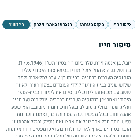
סיפור חייו
מקום מנוחתו
הנצחתו באתרי זיכרון
הקדשות
סיפור חייו
יובל, בן אנטה וירח, נולד ביום י"ח בסיון תש"ו
(17.6.1946)
,
בירושלים. הוא החל את לימודיו בבית-הספר היסודי שליד
הגמנסיה העברית ברחביה. בהיותו בן
7
עבר לתל-אביב ולמד
שלוש שנים בבית החינוך לילדי העובדים בצפון העיר. לאחר
ששב עם משפחתו לירושלים, סיים את לימודיו בבית-הספר
היסודי ואחרי-כן בגמנסיה העברית ברחביה. יובל היה נער חביב
ועליז, שמח בחלקו, טוב-לב ובעל חוש הומור משובב. הוא שפע
אהבה וחום ובכל מעשיו נכרה מסירות רבה, נאמנות ועדינות
נפש. יותר מכל אהב יובל את ארצו ואת נופיה
;
ובגלל אהבתו זו
הרבה בסיורים בארץ לאורכה ולרוחבה, ואכן מעטים היו המקומות
שפסח עליהם. אהבתו השנייה של יובל הייתה נתונה לספורט