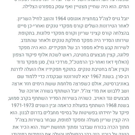
המים. הוא היה שחיין מצטיין ואף עסק בספורט הצלילה.
יובל גויס לצה"ל במחצית אוגוסט
1964
והוצב לחיל השריון.
לאחר הטירונות השלים קורס מפקדי טנקים ואחרי-כן סיים
בהצלחה קורס קציני שריון וקורס מפקדי פלוגות. בתקופת
שירותו הסדיר היה מפקד מחלקת טנקים ולאחר שהתנדב
לשירות קבע מילא מספר רב של תפקידים. הוא היה מפקד
פלוגה, קצין מבצעים בחטיבה, ראש לשכת אלוף פיקוד הצפון
(האלוף דאז ואחר-כך הרמטכ"ל, מרדכי גור), סגן מפקד גדוד
וקצין אג"מ בחטיבת טנקים. בתוקף תפקידיו אלו הועלה לדרגת
רב-סרן. בשנת
1967
יצא לטורונטו שבקנדה כדי ללמוד שם
באוניברסיטה, אולם כשפרצה מלחמת ששת הימים חזר ארצה
ושב ללבוש את מדי צה"ל. יובל השתתף בשורה ארוכה של
מבצעים נגד האויב. כשהיה בשירות הסדיר השתתף בקרב סמוע
;
בשנת
1968
השתתף בפעולת כראמה ובין השנים
1973
-
1971
פיקד על יחידתו בפשיטות על בסיסי מחבלים בדרום לבנון. הוא
היה קצין שריון מעולה ומפקד למופת, שבחר בשירות בצה"ל
מתוך הכרה בכורח שבדבר ומתוך תחושת ייעוד. הוא הכיר את
הטנק על בוריו, היה בקי בהפעלתו והעלה את היחידות בפיקודו,