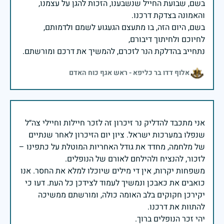
בשם, שבועת החייל שנשבענו, הזכות להגן על עצמנו,
בשם, היום הזה, בו מתעצם הגעגוע לשמם ולדמותם,
נתחייב בהדלקת הנר לזכרם, להמשיך את דרכם ומורשתם.
אלוף דדו בר כליפא - ראש אגף כוח האדם
אני מתכבד להדליק נר זיכרון זה לזכר חיילות וחיילי צה״ל
שנפלו במערכות ישראל. ציון יום הזיכרון לאחר שנתיים
של מלחמה, מחדד את גודל האחריות המוטלת על כתפינו –
משפחות יקרות, אין די מילים שיוכלו למלא את החסר. אנו
כואבים את כאבכן ונמשיך לעמוד לצידכן כל העת. דעו כי
יקירכן חקוקים בלב האומה כולה, ומורשתם ממשיכה
יהי זכר הנופלים ברוך.