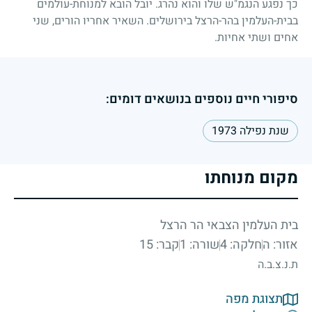
כך נפגע הנגמ"ש שלו והוא נהרג. יובל הובא למנוחת-עולמים
בבית-העלמין בהר-הרצל בירושלים. השאיר אחריו הורים, שני
אחים ושתי אחיות.
סיפורי חיים נוספים בנושאים דומים:
שנת נפילה 1973
מקום מנוחתו
בית העלמין הצבאי הר הרצל
אזור: ה
חלקה: 4
שורה: 1
קבר: 15
ת.נ.צ.ב.ה
תצוגת מפה