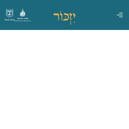
משרד הביטחון
מדינת ישראל
אגף משפחות, הנצחה ומורשת