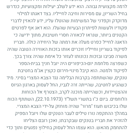
לרמה מקצועית גבוהה. הוא ידע לשלב יעילות ומקצועיות, כנדרש
בחיל השריון, עם מסירות וחיבה לחייליו. בצד דאגתו למילוי
מדוקדק וקפדני של המשימות שהוטלו עליו, ידע להאזין לדברי
פקודיו ולעשות לפיתרון הבעיות שהעלו. הוא דאג אף לפרטים
הקטנים ביותר, שנראו לכאורה חסרי חשיבות, מתוך ידיעה כי
הדאגה לחייל כפרט מעלה את רמתה של היחידה כולה. חבריו
לפיקוד בשריון וחייליו זוכרים אותו בזכות האווירה הטובה שהיה
משרה סביבו ובזכות נכונותו לעזור כל אימת שהיה צורך בכך.
כשפרצה מלחמת יום-הכיפורים היה יובל חניך בבית-הספר
לפיקוד ולמטה. הוא קיבל מינוי-חירום כקצין אג"מ בחטיבת
טנקים, שהשתתפה בקרבות הבלימה נגד הצבא המצרי בסיני. מיד
כשהגיע לחטיבה, שהייתה זרה לגביו, החל לעסוק בארגון הגיוס
וההצטיידות, וכשהייתה מוכנה לקרב, הצטרף אל הכוחות
הלוחמים. ביום כ"ו בתשרי תשל"ד
(22.10.1973)
, השתתף הכוח
שלו בכיבוש תעוז "מרור" שהיה מוחזק על-ידי הצבא המצרי.
במהלך ההתקפה נורו טילים לעבר הטנקים שלו ויובל הספיק
להזהיר את חבריו בטנקים שבקרבתו, ואכן רובם הצליחו
להתחמק מהאש. הוא עצמו החל לעסוק בחילוץ נפגעים ותוך כדי