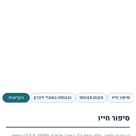
סיפור חייו
מקום מנוחתו
הנצחתו באתרי זיכרון
הקדשות
סיפור חייו
בן אהרן ולאה. נולד ביום כ"ב באדר תרצ"ט
(13.3.1939)
בצפת.