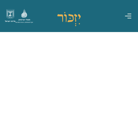
משרד הביטחון
מדינת ישראל
אגף משפחות, הנצחה ומורשת