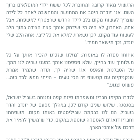
הרגשתי מאוד קרובה ומחוברת לכל ששת ילדי המופלאים ברוך
השם. אני זוכרת היטב את התחושה והמחשבה לאחר כל לידה
שצריך לעשות מקום בלב לילד החדש שהצטרף למשפחה. אבל
אתה, האחרון, לא היה מי שידחק אותך קצת הצידה בתוך הלב
לעשות עוד מקום. לכן נשארת למלא את כל ליבי. אתה הלב שלי
יונדב, וכך תישאר תמיד."
אחותו ספדה לו באומרה: "מזלנו שזכינו להכיר אותך על כל
מעלותיך עוד בחייך, שלא פספסנו אותך במעט שהיה לנו ממך.
על הסבלנות והאפס אגו שהיה לך. תודה שתמיד אמרת
שנקניקיות עם קטשופ זה הכי טעים – הייתי ממש לבד בזה...
פשוט וצנוע."
לזכרו הקימו חבריו ומשפחתו פינת קפה ומנוחה בשביל ישראל,
בסנסנה. שלוש שנים קודם לכן, במהלך מסעם של יונדב והדר
בשביל, הם לנו בבקתת שביליסטים באותו מקום. משפחתו
וחבריו דואגים לאספקה שוטפת במקום, כדי שימשיך להאיר את
דרכם של אוהבי הארץ.
חבריו של יונדב מהצוות בסיירת גבעתי הקימו לזכרו ולזכר סמ"ר