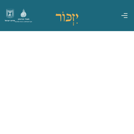
משרד הביטחון
מדינת ישראל
אגף משפחות, הנצחה ומורשת