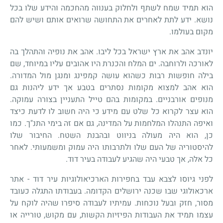
הוא תמיד שמח לשתף ולחלוק בענווה מהחכמה והידע שלו בכל
נושא. ידע לתת לאחרים את התחושה שרואים אותם ושיש להם
מקום בעולמו.
יונדב אהב את ארץ ישראל בכל ליבו. אהב את נופיה והתהלך בה
לאורכה ולרוחבה. ים המלח והכנרת היו אהובים עליו במיוחד, שם
בילה חופשות רבות כשהוא עושה קמפינג ומנגן מול המדורה.
הוא אהב למצוא מקומות נסתרים בטבע אך ידע ליהנות גם
מנופים אורבניים. במקומות בהם טייל התעניין בצורה עמוקה.
הוא עצר לקרוא כל שלט עם מידע כי היה חשוב לו לדעת כיצד
ואיפה התנהלו המלחמות על המדינה, גם אם זה בימי התנ"ך. כמו
כן, הוא היה מעולה בניווט ובהבנת השטח. החיבור שלו
להיסטוריה של העם שלו ולתרבותו היה עמוק ומשמעותי. לאחר
כל אלה, אך טבעי היה שהגיע לעבודה בעיר דוד.
לפני גיוסו לצבא עבד בחפירות הארכיאולוגיות עיר דוד - אתר
ארכאולוגי שבו שכנה ירושלים הקדומה. בעבודתו התגלה כעובד
מסור, חזק ובעל נוכחות. עמיתיו לעבודה סיפרו שהיה לוקח על
עצמו תמיד את העבודות הפיזיות הקשות, עם מקוש, טורייה או