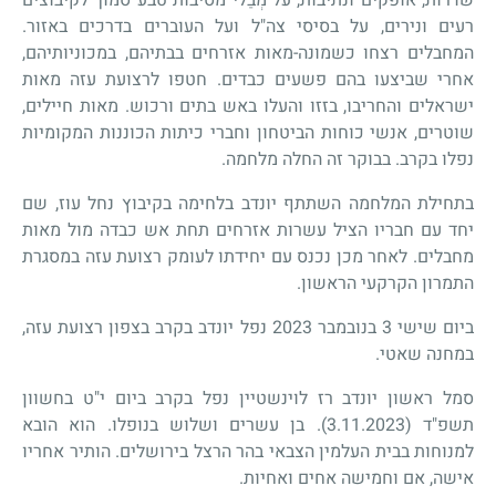
רעים ונירים, על בסיסי צה"ל ועל העוברים בדרכים באזור.
המחבלים רצחו כשמונה-מאות אזרחים בבתיהם, במכוניותיהם,
אחרי שביצעו בהם פשעים כבדים. חטפו לרצועת עזה מאות
ישראלים והחריבו, בזזו והעלו באש בתים ורכוש. מאות חיילים,
שוטרים, אנשי כוחות הביטחון וחברי כיתות הכוננות המקומיות
נפלו בקרב. בבוקר זה החלה מלחמה.
בתחילת המלחמה השתתף יונדב בלחימה בקיבוץ נחל עוז, שם
יחד עם חבריו הציל עשרות אזרחים תחת אש כבדה מול מאות
מחבלים. לאחר מכן נכנס עם יחידתו לעומק רצועת עזה במסגרת
התמרון הקרקעי הראשון.
ביום שישי 3 בנובמבר 2023 נפל יונדב בקרב בצפון רצועת עזה,
במחנה שאטי.
סמל ראשון יונדב רז לוינשטיין נפל בקרב ביום י"ט בחשוון
תשפ"ד (3.11.2023). בן עשרים ושלוש בנופלו. הוא הובא
למנוחות בבית העלמין הצבאי בהר הרצל בירושלים. הותיר אחריו
אישה, אם וחמישה אחים ואחיות.