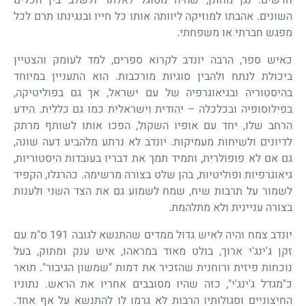
השונים. אהבתו למוזיקה ליוותה אותו כל חייו ובנגינתו תרם לכל
מפגש חברתי או משפחתי.
כאיש ספר, הרבה יונדב לקרוא ספרים, למד לעומק והצטיין
ביכולת לנתח ולהבין סוגיות מורכבות. הוא התעניין במיוחד
בהיסטוריה ובגיאוגרפיה של עם ישראל, אך גם בפוליטיקה,
בפילוסופיה ובכלכלה – יהודית וישראלית כמו גם כללית. הידע
הרחב שלו, יחד עם אופיו השקול, הפכו אותו לשותף מרתק
לדיונים ולשיחות מעמיקות. יונדב לא נרתע מלהביע דעה שונה,
גם אם לא פופולרית, ותמיד תמך את דבריו בעובדות היסטוריות,
גיאוגרפיות ופוליטיות, בהן שלט בצורה מרשימה. כהרגלו, הקפיד
לשמור על תרבות שיח, שמח לשמוע גם את הצד השני ולענות
בצורה עניינית ולא מתלהמת.
יונדב צמח והיה לאיש גדול ממדים שהתנשא לגובה 191 ס"מ עם
זקן ג'ינג'י ארוך, בולט מאוד במראהו, איש ענק ומתוק, בעל
נוכחות פיזית ורוחנית שהזכיר את דמות "שמשון הגיבור". תואר
כ"מגדל ג'ינג'י", כזה שהיו מסובבים אחריו את הראש. נתוניו
החיצוניים וסגולותיו הרבות לא גרמו לו להתנשא על אף אחד.