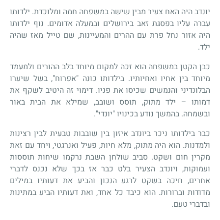
יונדב היה האח צעיר מבין שישה במשפחה חמה ומלוכדת. ילדותו
עברה עליו בפסגת זאב בירושלים ובמעלה אדומים. נוף ילדותו
היה אזור נחל פרת עם ההרים והמעיינות, שם טייל מאז שהיה
ילד.
כבן הקטן במשפחה הוא זכה למקום מיוחד בלב ההורים ולמעמד
מיוחד בין אחיו ואחיותיו. בילדותו כונה "אפרוח", בשל שיערו
הבלונדיני והנמשים שכיסו את פניו. דימוי זה היטיב לשקף את
דמותו – ילד מתוק, תוסס ושובב, שמילא את הבית באור
ובשמחה. בהמשך נודע בכינויו "יונדי".
כבר בילדותו ניכר ביונדב איזון בין שובבות טבעית לבין רצינות
ולמדנות. הוא היה מתוק, מלא חיות, פעיל ואנרגטי, ויחד עם זאת
מקרין חום ושקט. סביב שולחן השבת נרקמו שיחות תוססות
ועמוקות, ויונדב הצעיר בלט כבר אז בכך שלא נכנס לדברי
אחרים, חיכה בשקט לרגע הנכון והביע את דעותיו במילים
מדודות וברורות. הוא כיבד כל אחד, ואת דעותיו הביע במתינות
ובדברי טעם.