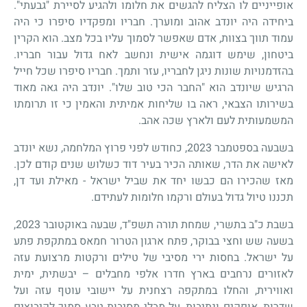
אופייניים לו הצליח להגשים את חלומו ולהגיע לסיירת "גבעתי".
ביחידה היה יונדב אהוב ומוערך. חבריו ומפקדיו סיפרו כי היה
עמוד תווך בצוות, אדם שאפשר לסמוך עליו בכל מצב. הוא הקרין
ביטחון, שימש דוגמה אישית ונחשב לאח גדול עבור חבריו.
בהזדמנויות שונות ניגן לחבריו, עזר ותמך. חבריו סיפרו שכל חייל
הרגיש שיונדב הוא "החבר הכי טוב שלו". יונדב היה גאה מאוד
בשירותו הצבאי, ראה בו שליחות אמיתית והאמין כי זו תרומתו
המשמעותית לעם ולארץ שכה אהב.
בשבעה בספטמבר 2023, כחודש לפני פרוץ המלחמה, נשא יונדב
לאישה את הדר, שאותה הכיר בעיר דוד כשלוש שנים קודם לכן.
מאז שהכירו הם כבשו יחד את שביל ישראל - מאילת ועד דן,
תכננו טיול גדול בעולם ורקמו חלומות לעתידם.
בשבת כ"ב בתשרי, שמחת תורה תשפ"ד, שבעה באוקטובר 2023,
בשעה שש וחצי בבוקר, פתח ארגון הטרור חמאס במתקפת פתע
על ישראל. בחסות ירי מסיבי של טילים ורקטות מרצועת עזה
לאזורים נרחבים בארץ חדרו אלפי מחבלים – יבשתית, ימית
ואווירית, והחלו במתקפה רצחנית על יישובי עוטף עזה ועל
שדרות, אופקים ונתיבות, על מְבַלי מסיבות טבע סמוך לקיבוצים