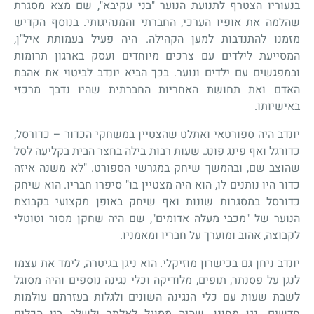
בנעוריו הצטרף לתנועת הנוער "בני עקיבא", שם מצא מסגרת
שהלמה את אופיו הערכי, החברתי והמנהיגותי. בנוסף הקדיש
מזמנו להתנדבות למען הקהילה. היה פעיל בעמותת איל"ן,
המסייעת לילדים עם צרכים מיוחדים ועסק בארגון תרומות
ובמפגשים עם ילדים ונוער. בכך הביא יונדב לביטוי את אהבת
האדם ואת תחושת האחריות החברתית שהיו נדבך מרכזי
באישיותו.
יונדב היה ספורטאי ואתלט שהצטיין במשחקי הכדור – כדורסל,
כדורגל ואף פינג פונג. שעות רבות בילה בחצר הבית בקליעה לסל
שהוצב שם, ובהמשך שיחק במגרשי הספורט. "לא משנה איזה
כדור היו נותנים לו, הוא היה מצטיין בו" סיפרו חבריו. הוא שיחק
כדורסל במסגרות שונות ואף שיחק באופן מקצועי בקבוצת
הנוער של "מכבי מעלה אדומים", שם היה שחקן מסור וטוטלי
לקבוצה, אהוב ומוערך על חבריו ומאמניו.
יונדב ניחן גם בכישרון מוזיקלי. הוא ניגן בגיטרה, לימד את עצמו
לנגן על פסנתר, תופים, מלודיקה וכלי נגינה נוספים והיה מסוגל
לשבת שעות עם כלי הנגינה השונים ולגלות בעזרתם עולמות
חדשים. נגן מחונן, שהיה מסוגל לאלתר ולשלב בין הכלים