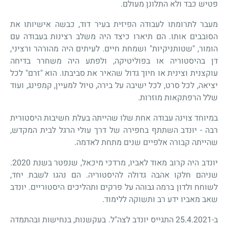
פטיש כבד ולא התלונן מעולם.
מעבר לתרומתו לעבודה הפיזית בעיר דוד, כבשה אישיותו את
הסובבים אותו. הם תיארו כיצד היה משלב רצינות בעבודה עם
הומור, "שטותניקיות" ושמחת חיים. לעיתים היה מהורהר ורציני,
דן בהיסטוריה או בפוליטיקה, ולפתע היה משחרר בדיחה
עוקצנית וצינית או חיוך גדול שהאיר את סביבתו. הוא "זרם" לכל
יציאה, לכל סרט, לכל ישיבה על בירה, טיול למעיין, קמפינג, ועוד
שלל הרפתקאות מוזרות.
במיוחד צוינה עבודה אחת שלו שהייתה בעלת חשיבות היסטורית
רבה - יונדב השתתף בחפירה של דרך עולי הרגל לבית המקדש,
שהייתה קבורה אלפיים שנים מתחת לאדמה.
יונדב היה קרוב מאוד לאביו, מרדכי מיכאל, שנפטר בשנת 2020.
שניהם חלקו אהבה גדולה להיסטוריה. הם נהגו לשבת יחד,
לשוחח ולדון ברמה גבוהה על פרקים ותהליכים היסטוריים. יונדב
שאב מאביו ידע רב ותשוקה ללימוד.
ב-25.4.2021 התגייס יונדב לצה"ל. בעקשנות, בנחישות ובהתמדה