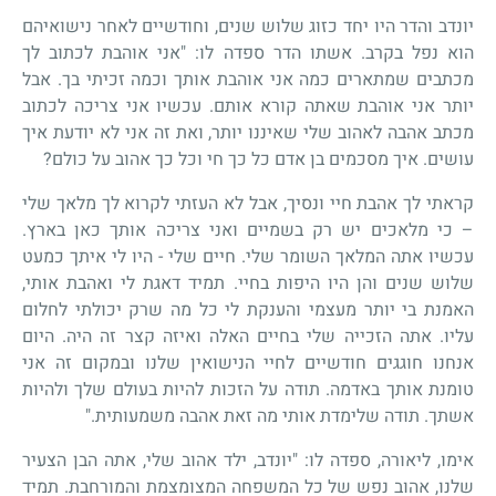
יונדב והדר היו יחד כזוג שלוש שנים, וחודשיים לאחר נישואיהם
הוא נפל בקרב. אשתו הדר ספדה לו: "אני
אוהבת לכתוב לך
מכתבים שמתארים כמה אני אוהבת אותך וכמה זכיתי בך. אבל
יותר אני אוהבת שאתה קורא אותם. עכשיו אני צריכה לכתוב
מכתב אהבה לאהוב שלי שאיננו יותר, ואת זה אני לא יודעת איך
עושים. איך מסכמים בן אדם כל כך חי וכל כך אהוב על כולם?
קראתי לך אהבת חיי ונסיך, אבל לא העזתי לקרוא לך מלאך שלי
– כי מלאכים יש רק בשמיים ואני צריכה אותך כאן בארץ.
עכשיו אתה המלאך השומר שלי. חיים שלי - היו לי איתך כמעט
שלוש שנים והן היו היפות בחיי. תמיד דאגת לי ואהבת אותי,
האמנת בי יותר מעצמי והענקת לי כל מה שרק יכולתי לחלום
עליו. אתה הזכייה שלי בחיים האלה ואיזה קצר זה היה. היום
אנחנו חוגגים חודשיים לחיי הנישואין שלנו ובמקום זה אני
טומנת אותך באדמה. תודה על הזכות להיות בעולם שלך ולהיות
אשתך. תודה שלימדת אותי מה זאת אהבה משמעותית."
אימו, ליאורה, ספדה לו: "יונדב, ילד אהוב שלי, אתה הבן הצעיר
שלנו, אהוב נפש של כל המשפחה המצומצמת והמורחבת. תמיד