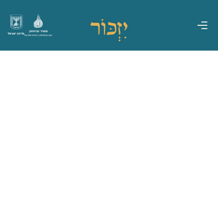
משרד הביטחון
מדינת ישראל
אגף משפחות, הנצחה ומורשת