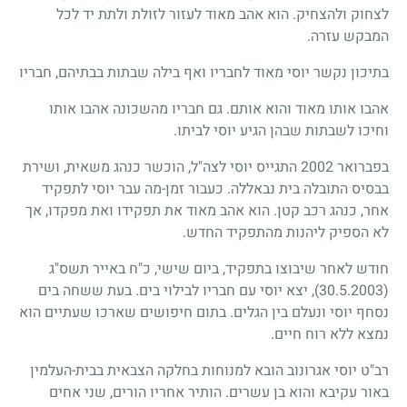
לצחוק ולהצחיק. הוא אהב מאוד לעזור לזולת ולתת יד לכל
המבקש עזרה.
בתיכון נקשר יוסי מאוד לחבריו ואף בילה שבתות בבתיהם, חבריו
אהבו אותו מאוד והוא אותם. גם חבריו מהשכונה אהבו אותו
וחיכו לשבתות שבהן הגיע יוסי לביתו.
בפברואר 2002 התגייס יוסי לצה"ל, הוכשר כנהג משאית, ושירת
בבסיס התובלה בית נבאללה. כעבור זמן-מה עבר יוסי לתפקיד
אחר, כנהג רכב קטן. הוא אהב מאוד את תפקידו ואת מפקדו, אך
לא הספיק ליהנות מהתפקיד החדש.
חודש לאחר שיבוצו בתפקיד, ביום שישי, כ"ח באייר תשס"ג
(30.5.2003), יצא יוסי עם חבריו לבילוי בים. בעת ששחה בים
נסחף יוסי ונעלם בין הגלים. בתום חיפושים שארכו שעתיים הוא
נמצא ללא רוח חיים.
רב"ט יוסי אגרונוב הובא למנוחות בחלקה הצבאית בבית-העלמין
באור עקיבא והוא בן עשרים. הותיר אחריו הורים, שני אחים