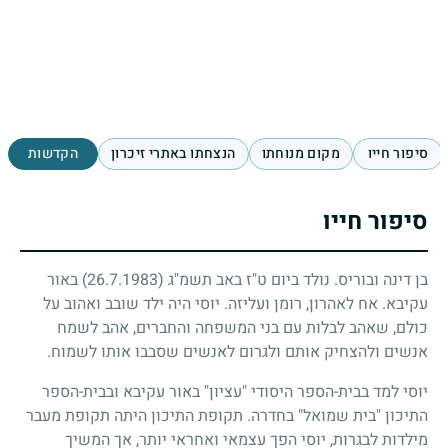
סיפור חייו
מקום מנוחתו
הנצחתו באתרי זיכרון
הקדשות
סיפור חייו
בן דינה ובוריס. נולד ביום ט"ז באב תשמ"ג (26.7.1983) באור
עקיבא. אח לאהרון, רומן ועליזה. יוסי היה ילד שובב ואהוב על
כולם, שאהב לבלות עם בני המשפחה והחברים, אהב לשמח
אנשים ולהצחיק אותם ולגרום לאנשים שסבבו אותו לשמוח.
יוסי למד בבית-הספר היסודי "עציון" באור עקיבא ובבית-הספר
התיכון "בית שמואל" בחדרה. תקופת התיכון היתה תקופת מעבר
מילדות לבגרות, יוסי הפך עצמאי ואחראי יותר, אך המשיך