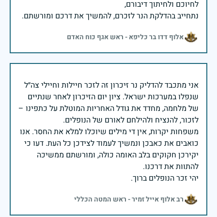
נתחייב בהדלקת הנר לזכרם, להמשיך את דרכם ומורשתם.
אלוף דדו בר כליפא - ראש אגף כוח האדם
אני מתכבד להדליק נר זיכרון זה לזכר חיילות וחיילי צה״ל
שנפלו במערכות ישראל. ציון יום הזיכרון לאחר שנתיים
של מלחמה, מחדד את גודל האחריות המוטלת על כתפינו –
משפחות יקרות, אין די מילים שיוכלו למלא את החסר. אנו
כואבים את כאבכן ונמשיך לעמוד לצידכן כל העת. דעו כי
יקירכן חקוקים בלב האומה כולה, ומורשתם ממשיכה
יהי זכר הנופלים ברוך.
רב אלוף אייל זמיר - ראש המטה הכללי