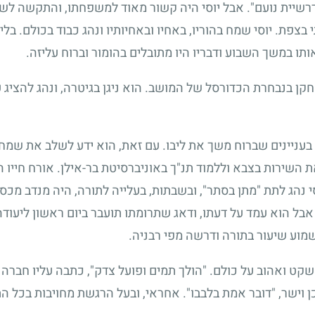
שיית נועם". אבל יוסי היה קשור מאוד למשפחתו, והתקשה לשא
 בצפת. יוסי שמח בהוריו, באחיו ובאחיותיו ונהג כבוד בכולם.
ותו במשך השבוע ודבריו היו מתובלים בהומור וברוח עליזה.
קן בנבחרת הכדורסל של המושב. הוא ניגן בגיטרה, ונהג להציג
ר בעניינים שברוח משך את ליבו. עם זאת, הוא ידע לשלב את שמ
ת השירות בצבא וללמוד תנ"ך באוניברסיטת בר-אילן. אורח חייו ה
סי נהג לתת "מתן בסתר", ובשבתות, בעלייה לתורה, היה מנדב מכ
אבל הוא עמד על דעתו, ודאג שתרומתו תועבר ביום ראשון ליעודה
מוע שיעור בתורה ודרשה מפי רבניה.
, שקט ואהוב על כולם. "הולך תמים ופועל צדק", כתבה עליו חבר
. כן וישר, "דובר אמת בלבבו". אחראי, ובעל הרגשת מחויבות בכל 