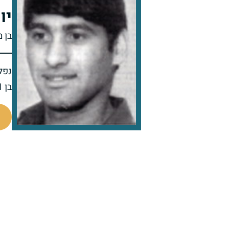
יו
בן 
נפל 
בן 21 בנופלו
510775