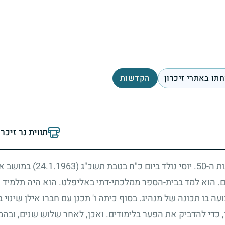
תו באתרי זיכרון
הקדשות
תווית נר זיכר
ת ה-
50
. יוסי נולד ביום כ"ח בטבת תשכ"ג
(24.1.1963)
במושב אלי
. הוא למד בבית-הספר ממלכתי-דתי באליפלט. הוא היה תלמיד נ
עה בו תכונה של מנהיג. בסוף כיתה ו' תכנן עם חברו אילן שינוי 
, כדי להדביק את הפער בלימודים. ואכן, לאחר שלוש שנים, ובהמ