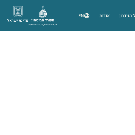
 הזיכרון
אודות
EN
משרד הביטחון
מדינת ישראל
אגף משפחות, הנצחה ומורשת