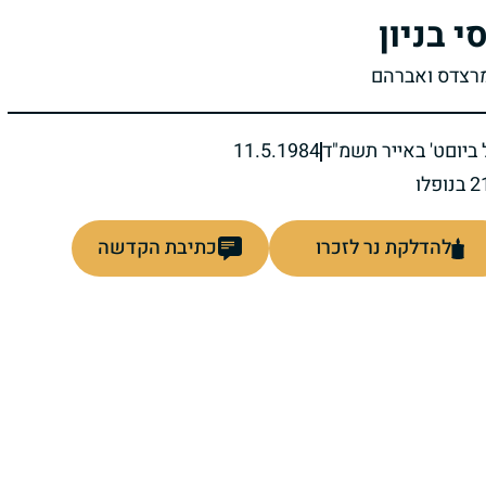
סי בניון
מרצדס ואברהם
ביום
ט' באייר תשמ"ד
11.5.1984
להדלקת נר לזכרו
כתיבת הקדשה