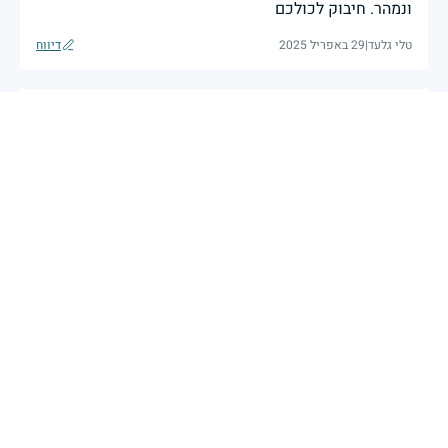
ונמהר. חיבוק לכולכם
טלי גלעד
|
29 באפריל 2025
דיווח
יהי זכרו ברוך
דולי ומוצי אבירם
|
29 באפריל 2025
דיווח
בכאב, בהצדעה ובתקווה אני מתכבד להדליק נר זיכרון זה.
השנה, כשאנו נלחמים במלחמה ארוכה, רב זירתית וצודקת,
הזיכרון נושא משמעות עמוקה. ביום זה נעצור ונתייחד עם
זכרם של טובי בנינו ובנותינו שנפלו בהגנה על המדינה.
מורשתם היא המצפן שמתווה את דרכינו, והיא המעניקה
משפחות יקרות, אנו מרכינים ראשנו ומתחייבים שנעמוד