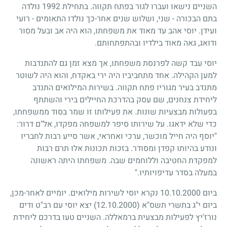
השניים נישאו ועברו לגור בפתח תקווה. בתחילת
1992
נולדה
בתם הבכורה - שני, ושלוש שנים אחר-כך נולדו התאומים - רועי
ועידן. יוסי אהב עד מאוד את משפחתו, הוא היה אב ובעל מסור
ודואג, גאה מאוד בילדיו ובהתפתחותם.
יוסי עבד קשה לפרנסת משפחתו, אך מצא זמן גם להתנדבות
למען הקהילה. אחד מתחביביו היה ירי באקדח, והוא היה לשוטר
מתנדב בעיר מגוריו פתח תקווה. בשירות המילואים התנדב
ליחידת צנחנים, שם עסק בהדרכת החיילים בירי והשתתף
בפעולות מבצעיות שונות. את פעילותו זו שמר בסוד ממשפחתו,
כדי שלא ידאגו. על שירותו סיפר למשפחה מפקדו, אל"ם דרור:
"יוסף היה חייל מוכשר, ערכי ואחראי, אשר סייע רבות לחבריו
ונודע בהיותו קפדן ומסודר. בזכות תכונות אלו תרם רבות
למפקדת החטיבה וללוחמים שבה. משפחתו היתה ראשונה
במעלה בסדר עדיפויותיו."
ביום
10.10.2000
נקרא יוסי לשירות מילואים. יומיים לאחר-מכן,
ביום י"ג בתשרי תשס"א
(12.10.2000)
יצא יוסי עם רב"ט ודים
נורז'יץ לפעילות מבצעית ברמאללה. השניים טעו בדרכם ליחידת