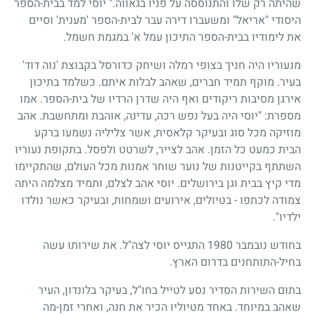
שהיתה רק שלו והתנוססה על פניו בגאווה." יוסי למד בבית-הספר
היסודי "אריאל" ומשעברו דירה עבר לבית-הספר 'מענית' וסיים
את לימודיו בבית-הספר התיכון עמל א' במגמת חשמל.
מנעוריו היה חניך בצופי רמלה ושיחק כדורסל בקבוצת 'נוה דוד'
בעיר. מוקף תמיד חברים, שאהב לבלות איתם. כשלמד בתיכון
אירגן מסיבות ריקודים ואף היה שדרן הרדיו של בית-הספר. אמו
מספרת: "יוסי היה בעל נפש רכה, עדינה, אוהבת ומתחשבת. אהב
מוזיקה מכל סוג ובעיקר קלאסית, אשר צליליה נשמעו ברקע
הבית כמעט כל הזמן. אהב לצייר, לשרטט ולפסל. בתקופת נעוריו
השתתף בקייטנות של נוער שוחר אמנות מכל העולם, שהתקיימו
מדי קיץ בבית וגן בירושלים. יוסי אהב לצלם, ותמיד מצלמה היתה
צמודה לכתפו - בטיולים, אירועים ושמחות, ובעיקר כאשר נולדו
ילדיו".
בחודש נובמבר
1980
התגייס יוסי לצה"ל. את שירותו עשה
בחיל-התותחנים בדרום הארץ.
בתום השירות הסדיר נסע לטייל בחו"ל, בעיקר בלונדון, העיר
שאהב במיוחד. באחד מטיוליו הכיר את חנה, ואחרי זמן-מה