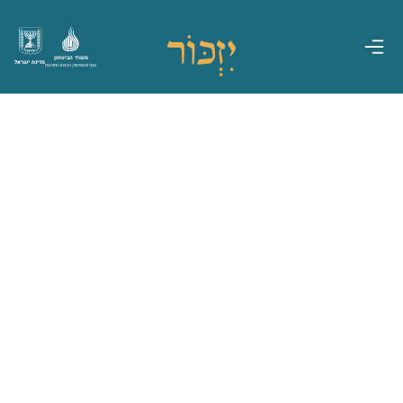
משרד הביטחון
מדינת ישראל
אגף משפחות, הנצחה ומורשת