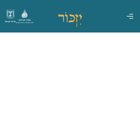
משרד הביטחון
מדינת ישראל
אגף משפחות, הנצחה ומורשת