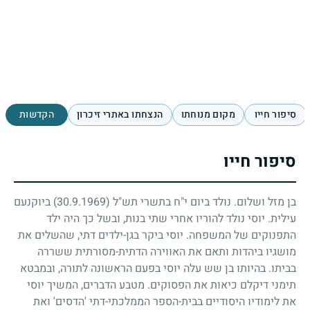
סיפור חייו
מקום מנוחתו
הנצחתו באתרי זיכרון
הקדשות
סיפור חייו
בן מזל ושלום. נולד ביום י"ח בתשרי תש"ל
(30.9.1969)
ביוקנעם
עילית. יוסי נולד להוריו אחרי שתי בנות, ובשל כך היה ילד
התפנוקים של המשפחה. יוסי ביקר בגן-ילדים דתי, שהשלים את
מושגיו ביהדות ותאם את האווירה הדתית-מסורתית ששררה
בביתו. בהיותו בן שש עלה יוסי בפעם הראשונה לתורה, ובמבטא
תימני דיקלם כיאות את הפסוקים. מטבע הדברים, המשיך יוסי
את לימודיו היסודיים בבית-הספר הממלכתי-דתי 'הדסים' ואת