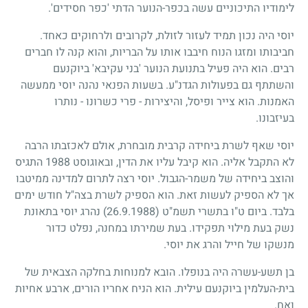
לימודיו התיכוניים עשה בכפר-הנוער הדתי 'כפר חסידים'.
יוסי היה נכון תמיד לעזור לזולת, לקרובים ולרחוקים כאחד.
חביבותו ומזגו הנוח חיבבו אותו על הבריות, והוא קנה לו חברים
רבים. הוא היה פעיל בתנועת הנוער 'בני עקיבא' ביוקנעם
והשתתף גם בפעולות הגדנ"ע. בשעות הפנאי נהנה יוסי ממעשה
האמנות. הוא צייר ופיסל, והיצירות - פרי כשרונו - נותרו
בעיזבונו.
יוסי שאף לשרת ביחידה קרבית מובחרת, אולם לאכזבתו הרבה
לא התקבל אליה. הוא קיבל עליו את הדין, ובאוגוסט
1988
התגיס
והוצב ביחידה של משמר-הגבול. יוסי רצה לתרום למדינה ממיטבו
אך לא הספיק לעשות זאת. הוא הספיק לשרת בצה"ל חודש ימים
בלבד. ביום ט"ו בתשרי תשמ"ט
(26.9.1988)
נהרג יוסי בתאונת
נשק בעת מילוי תפקידו. בעת שמירתו במחנה, נפלט כדור
מנשקו של חייל והרג את יוסי.
בן תשע-עשרה היה בנופלו. הובא למנוחות בחלקה הצבאית של
בית-העלמין ביוקנעם עילית. הוא הניח אחריו הורים, ארבע אחיות
ואח.