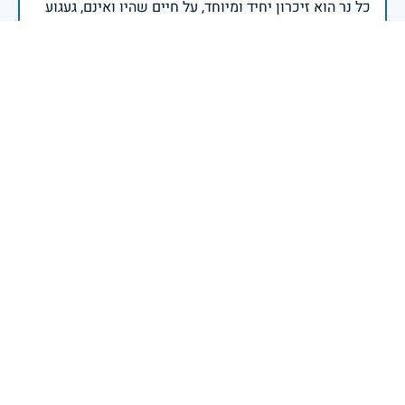
כל נר הוא זיכרון יחיד ומיוחד, על חיים שהיו ואינם, געגוע
שנצרב עמוק בלב, עולם ומלואו. הנרות כולם הם זיכרון של
זיכרון כי הדרך לעם חופשי בארצנו עוברת דרך מסדר
אור הנר יזכיר לנו את מסירות נפשכם להציל חיים, להגן על
הנרות מסמנים לנו נתיב גבורה ערכי מחייב שאנו מצווים
נמשיך להילחם ולהוסיף אור מתוך אמונה בנצח ישראל
אלוף יניב עשור, ראש אגף כח האדם בצה"ל
בעיצומה של מלחמה, הזכרון נושא משמעות יום-יומית,
שעבר והווה מתלכדים בה. לאורם של הנופלים נמשיך
לצעוד, חיילי הסדיר והמילואים. לאורם של הנופלים נמשיך