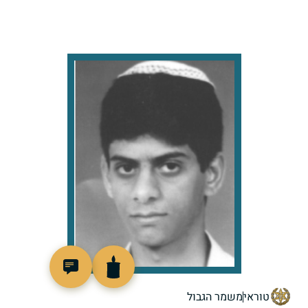
511914
טוראי
משמר הגבול