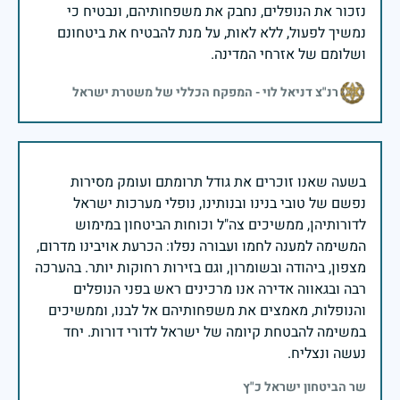
נזכור את הנופלים, נחבק את משפחותיהם, ונבטיח כי
נמשיך לפעול, ללא לאות, על מנת להבטיח את ביטחונם
ושלומם של אזרחי המדינה.
רנ"צ דניאל לוי - המפקח הכללי של משטרת ישראל
בשעה שאנו זוכרים את גודל תרומתם ועומק מסירות
נפשם של טובי בנינו ובנותינו, נופלי מערכות ישראל
לדורותיהן, ממשיכים צה"ל וכוחות הביטחון במימוש
המשימה למענה לחמו ועבורה נפלו: הכרעת אויבינו מדרום,
מצפון, ביהודה ובשומרון, וגם בזירות רחוקות יותר. בהערכה
רבה ובגאווה אדירה אנו מרכינים ראש בפני הנופלים
והנופלות, מאמצים את משפחותיהם אל לבנו, וממשיכים
במשימה להבטחת קיומה של ישראל לדורי דורות. יחד
נעשה ונצליח.
שר הביטחון ישראל כ"ץ