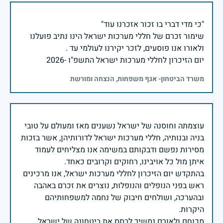
שימור זכרם של חללי מערכות ישראל הינו נתיב פועלנו
יום הזיכרון לחללי מערכות ישראל התשפ"ו -2026
משרד הביטחון- אגף משפחות, הנצחה ומורשת
עוצמתה וחוסנה של ישראל נשענים מאז ומעולם על טובי
בניה ובנותיה, חללי מערכות ישראל לדורותיהן, אשר בזכות
מסירות נפשם ודבקותם במשימה אנו מצליחים לעמוד
בהתקדש יום הזיכרון לחללי מערכות ישראל, אנו מרכינים
ראש בפני הנופלים והנופלות, נוצרים את זכרם באהבה
ובהערכה, ושולחים חיבוק של נחמה למשפחותיהם
מכוחם ולאורם נמשיך לבסס את ביטחונה של ישראל