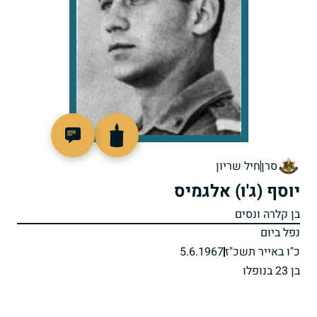
90138
סרן
חיל שריון
יוסף (ג'ו) אלגמיס
בן קלרה ונסים
נפל ביום
כ"ו באייר תשכ"ז
5.6.1967
בן 23 בנופלו