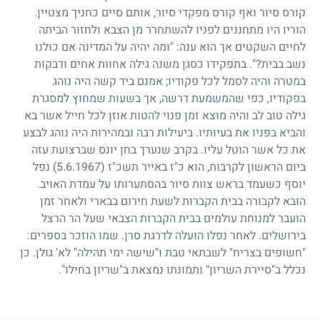
קורס סיור ואף קורס מפקדי סיור, אותם סיים כחניך מצטיין.
הוריו היו מתחננים לפניו להשתחרר מן הצבא ולחזור הביתה
לחיים השקטים אך הוא ענה: "ומה יהיה על המדינה אם כולנו
נשב בבית?". בתפקידו כסגן משנה גילה אחוות אחים ודבקות
במטרה והיה לסמל לכל פקודיו
;
אמנם ביד קשה היה נוהג
בפקודיו, כפי שהמשמעת דרשה, אך בשעות שמחוץ למסגרת
גילה טוב לב והיה מוצא זמן פנוי להטות אוזן לכל חייל אשר בא
והביא בפניו את בעיותיו. ביעילות רבה ובמהירות היה נוהג לבצע
את כל אשר הוטל עליו. בקרב שנערך בחן יונס שברצועת עזה
ביום הראשון לקרבות, הוא כ"ז באייר תשכ"ז
(5.6.1967)
נפל
יוסף כשעמד בראש צוות סיור בהסתערותו על עמדת האויב.
הובא לקבורה בבית הקברות לשעת חירום בבארי ולאחר זמן
הועבר למנוחת עולמים בבית הקברות הצבאי שעל הר הרצל
בירושלים. לאחר נפלו הועלה לדרגת סרן. שמו הוזכר בספרים:
"חשופים בצריח" לשבתאי טבת ו"שישה ימי תהילה" לא' גולן. כן
נכלל ב"סיירת השריון" ותמונתו נמצאת ב"שריון בחילו".