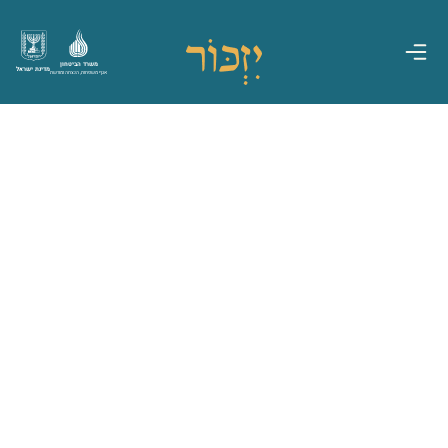
משרד הביטחון
מדינת ישראל
אגף משפחות, הנצחה ומורשת