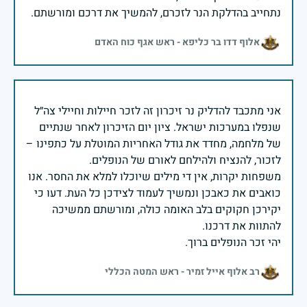
נתחייב בהדלקת הנר לזכרם, להמשיך את דרכם ומורשתם.
אלוף דדו בר כליפא - ראש אגף כוח האדם
אני מתכבד להדליק נר זיכרון זה לזכר חיילות וחיילי צה״ל
שנפלו במערכות ישראל. ציון יום הזיכרון לאחר שנתיים
של מלחמה, מחדד את גודל האחריות המוטלת על כתפינו –
משפחות יקרות, אין די מילים שיוכלו למלא את החסר. אנו
כואבים את כאבכן ונמשיך לעמוד לצידכן כל העת. דעו כי
יקירכן חקוקים בלב האומה כולה, ומורשתם ממשיכה
יהי זכר הנופלים ברוך.
רב אלוף אייל זמיר - ראש המטה הכללי