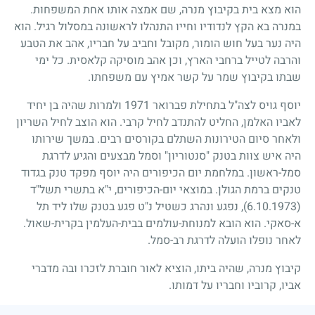
הוא מצא בית בקיבוץ מנרה, שם אמצה אותו אחת המשפחות.
במנרה בא הקץ לנדודיו וחייו התנהלו לראשונה במסלול רגיל. הוא
היה נער בעל חוש הומור, מקובל וחביב על חבריו, אהב את הטבע
והרבה לטייל ברחבי הארץ, וכן אהב מוסיקה קלאסית. כל ימי
שבתו בקיבוץ שמר על קשר אמיץ עם משפחתו.
יוסף גויס לצה"ל בתחילת פברואר
1971
ולמרות שהיה בן יחיד
לאביו האלמן, החליט להתנדב לחיל קרבי. הוא הוצב לחיל השריון
ולאחר סיום הטירונות השתלם בקורסים רבים. במשך שירותו
היה איש צוות בטנק "סנטוריון" וסמל מבצעים והגיע לדרגת
סמל-ראשון. במלחמת יום הכיפורים היה יוסף מפקד טנק בגדוד
טנקים ברמת הגולן. במוצאי יום-הכיפורים, י"א בתשרי תשל"ד
(6.10.1973)
, נפגע ונהרג כשטיל נ"ט פגע בטנק שלו ליד תל
א-סאקי. הוא הובא למנוחת-עולמים בבית-העלמין בקרית-שאול.
לאחר נופלו הועלה לדרגת רב-סמל.
קיבוץ מנרה, שהיה ביתו, הוציא לאור חוברת לזכרו ובה מדברי
אביו, קרוביו וחבריו על דמותו.