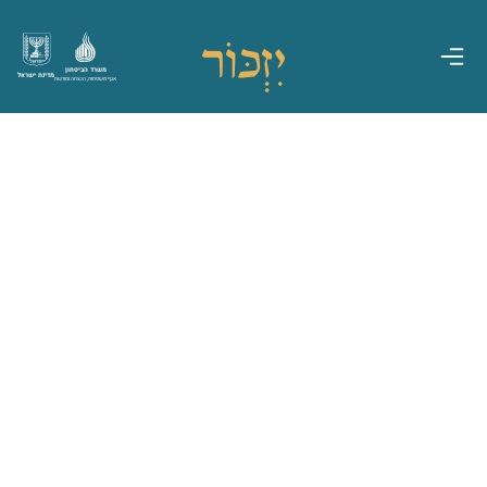
משרד הביטחון
מדינת ישראל
אגף משפחות, הנצחה ומורשת