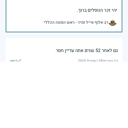
יהי זכר הנופלים ברוך.
רב אלוף אייל זמיר - ראש המטה הכללי
גם לאחר 52 שנים אתה עדיין חסר
ניר הורביץ
|
29 באפריל 2025
דיווח
בשעה שאנו זוכרים את גודל תרומתם ועומק מסירות
נפשם של טובי בנינו ובנותינו, נופלי מערכות ישראל
לדורותיהן, ממשיכים צה"ל וכוחות הביטחון במימוש
המשימה למענה לחמו ועבורה נפלו: הכרעת אויבינו מדרום,
מצפון, ביהודה ובשומרון, וגם בזירות רחוקות יותר. בהערכה
רבה ובגאווה אדירה אנו מרכינים ראש בפני הנופלים
והנופלות, מאמצים את משפחותיהם אל לבנו, וממשיכים