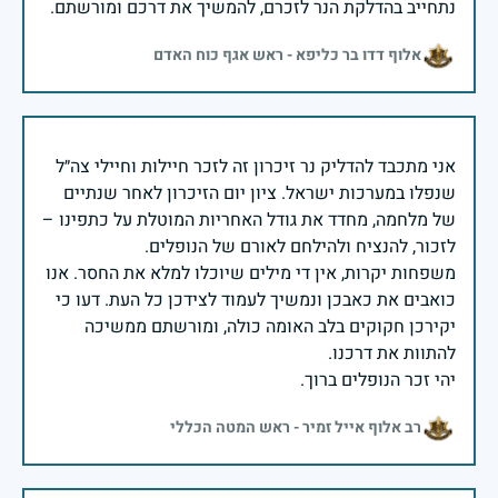
נתחייב בהדלקת הנר לזכרם, להמשיך את דרכם ומורשתם.
אלוף דדו בר כליפא - ראש אגף כוח האדם
אני מתכבד להדליק נר זיכרון זה לזכר חיילות וחיילי צה״ל
שנפלו במערכות ישראל. ציון יום הזיכרון לאחר שנתיים
של מלחמה, מחדד את גודל האחריות המוטלת על כתפינו –
משפחות יקרות, אין די מילים שיוכלו למלא את החסר. אנו
כואבים את כאבכן ונמשיך לעמוד לצידכן כל העת. דעו כי
יקירכן חקוקים בלב האומה כולה, ומורשתם ממשיכה
יהי זכר הנופלים ברוך.
רב אלוף אייל זמיר - ראש המטה הכללי