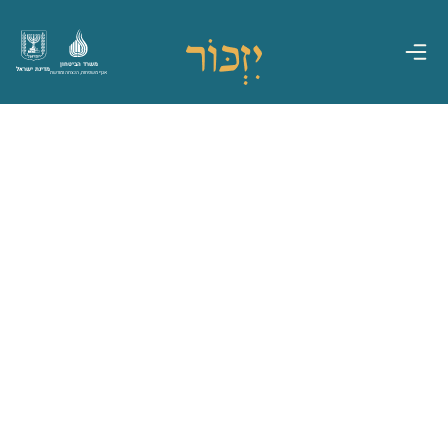
משרד הביטחון
מדינת ישראל
אגף משפחות, הנצחה ומורשת