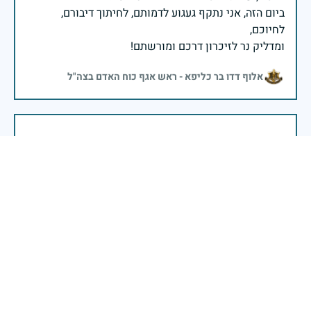
ביום הזה, אני נתקף געגוע לדמותם, לחיתוך דיבורם,
ומדליק נר לזיכרון דרכם ומורשתם!
אלוף דדו בר כליפא - ראש אגף כוח האדם בצה"ל
בכאב, בהצדעה ובתקווה אני מתכבד להדליק נר זיכרון זה.
השנה, כשאנו נלחמים במלחמה ארוכה, רב זירתית וצודקת,
הזיכרון נושא משמעות עמוקה. ביום זה נעצור ונתייחד עם
זכרם של טובי בנינו ובנותינו שנפלו בהגנה על המדינה.
מורשתם היא המצפן שמתווה את דרכינו, והיא המעניקה
משפחות יקרות, אנו מרכינים ראשנו ומתחייבים שנעמוד