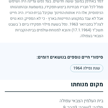
למד באולפן במשך ששה חדשים. בעל נפש עדינה היה ושימש
סמל לכל חבריו מבחינת ביצוע-תפקידו, במשמעת ובהתנהגותו
הנימוסית
;
אלו היו אותות-החינוך שקיבל בבית-הוריו. היה חייט
אבל לא עבד במקצוע החייטות בארץ
-
כי לא הספיק
;
הוא גויס
לצה"ל בפברואר
1963
. נפל בשעת מילוי תפקידו ביום ג' בשבט
תשכ"ד
(17.1.1964)
והובא למנוחת-עולמים בבית-הקברות
הצבאי בעפולה.
סיפורי חיים נוספים בנושאים דומים:
שנת נפילה 1964
מקום מנוחתו
בית העלמין הצבאי עפולה
חלקה: 2
שורה: 3
קבר: 9