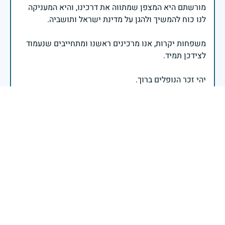
מורשתם היא המצפן שמתווה את דרכינו, והיא המעניקה
משפחות יקרות, אנו מרכינים ראשנו ומתחייבים שנעמוד
יהי זכר הנופלים ברוך.
רב אלוף אייל זמיר - ראש המטה הכללי
בשעה שאנו זוכרים את גודל תרומתם ועומק מסירות
נפשם של טובי בנינו ובנותינו, נופלי מערכות ישראל
לדורותיהן, ממשיכים צה"ל וכוחות הביטחון במימוש
המשימה למענה לחמו ועבורה נפלו: הכרעת אויבינו מדרום,
מצפון, ביהודה ובשומרון, וגם בזירות רחוקות יותר. בהערכה
רבה ובגאווה אדירה אנו מרכינים ראש בפני הנופלים
והנופלות, מאמצים את משפחותיהם אל לבנו, וממשיכים