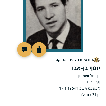
46589
טוראי
טכנולוגיה ואחזקה
יוסף בן-אבו
בן רחל ושמעון
נפל ביום
ג' בשבט תשכ"ד
17.1.1964
בן 21 בנופלו