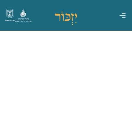
משרד הביטחון
מדינת ישראל
אגף משפחות, הנצחה ומורשת