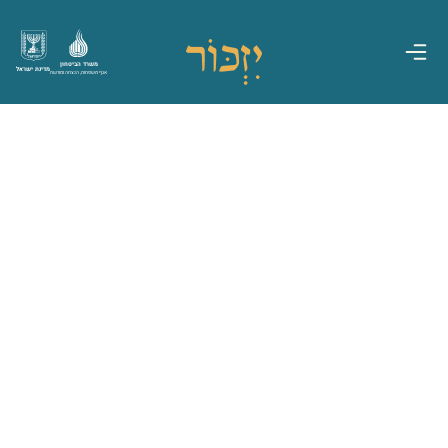
משרד הביטחון
מדינת ישראל
אגף משפחות, הנצחה ומורשת