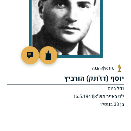
505687
טוראי
ההגנה
יוסף (דז'ונק) הורביץ
נפל ביום
י"ט באייר תש"א
16.5.1941
בן 33 בנופלו