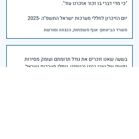
יום הזיכרון לחללי מערכות ישראל התשפ"ה -2025
משרד הביטחון- אגף משפחות, הנצחה ומורשת
בשעה שאנו זוכרים את גודל תרומתם ועומק מסירות
נפשם של טובי בנינו ובנותינו, נופלי מערכות ישראל
לדורותיהן, ממשיכים צה"ל וכוחות הביטחון במימוש
המשימה למענה לחמו ועבורה נפלו: הכרעת אויבינו מדרום,
מצפון, ביהודה ובשומרון, וגם בזירות רחוקות יותר. בהערכה
רבה ובגאווה אדירה אנו מרכינים ראש בפני הנופלים
והנופלות, מאמצים את משפחותיהם אל לבנו, וממשיכים
במשימה להבטחת קיומה של ישראל לדורי דורות. יחד
נעשה ונצליח.
שר הביטחון ישראל כ"ץ