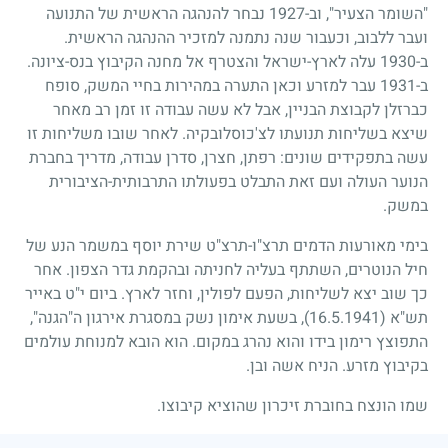
"השומר הצעיר", וב-
1927
נבחר להנהגה הראשית של התנועה
ועבר ללבוב, וכעבור שנה נתמנה למזכיר ההנהגה הראשית.
ב-
1930
עלה לארץ-ישראל והצטרף אל מחנה הקיבוץ בנס-ציונה.
ב-
1931
עבר למזרע וכאן התערה במהירות בחיי המשק, סופח
כברזלן לקבוצת הבניין, אבל לא עשה עבודה זו זמן רב מאחר
שיצא בשליחות תנועתו לצ'כוסלובקיה. לאחר שובו משליחות זו
עשה בתפקידים שונים: רפתן, חצרן, סדרן עבודה, מדריך בחברת
הנוער העולה ועם זאת התבלט בפעולתו התרבותית-הציבורית
במשק.
בימי מאורעות הדמים תרצ"ו-תרצ"ט שירת יוסף במשמר הנע של
חיל הנוטרים, השתתף בעליה לחניתה ובהקמת גדר הצפון. אחר
כך שוב יצא לשליחות, הפעם לפולין, וחזר לארץ. ביום י"ט באייר
תש"א
(16.5.1941)
, בשעת אימון נשק במסגרת אירגון ה"הגנה",
התפוצץ רימון בידו והוא נהרג במקום. הוא הובא למנוחת עולמים
בקיבוץ מזרע. הניח אשה ובן.
שמו הונצח בחוברת זיכרון שהוציא קיבוצו.