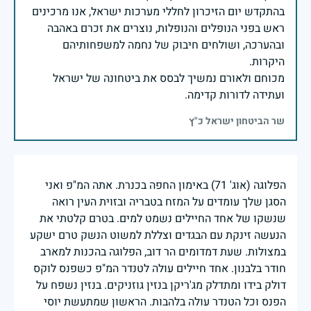
בהתקדש יום הזיכרון לחללי מערכות ישראל, אנו מרכינים
ראש בפני הנופלים והנופלות, נוצרים את זכרם באהבה
ובהערכה, ושולחים חיבוק של נחמה למשפחותיהם
מכוחם ולאורם נמשיך לבסס את ביטחונה של ישראל
ועתידה לדורות קדימה.
שר הביטחון ישראל כ"ץ
הפלוגה (אוג' 71) באימון החפה בכנרת. אתה המ"פ ואני
הסגן שלך עומדים על המזח בטבריה ובזוית העין רואה
שנשקו של אחד החיילים נשמט למים. בטרם קלטתי את
הנעשה זינקת עם הבגדים וצללת למשוט הנשק טרם ישקע
במצולות. שעת דמדומים הר דוב, הפלוגה בהכנות למארב
חודר בלבנון. אחד חיילים עולה לטנדר המ"פ כשפנס לוקס
דולק בידו ומתדלק מג'ריקן בנזין גוזניקים. בנזין נשפח על
הפנס וכל הטנדר עולה בלהבות. הראשון שמתעשת יוסי