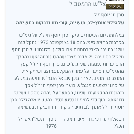
צל"ש הרמטכ"ל
סרן חי יוסף ז"ל
על גילוי אומץ-לב, תושייה, קור-רוח ודבקות במשימה
במלחמת יום הכיפורים פיקד סרן יוסף חי ז"ל על נגמ"ש
בקרבות בחזית סיני. ביום 18 באוקטובר 1973 נתקל כוח
שלנו במערב מצרי במחנות אבו סולטן. פלוגתו של סרן יוסף
חי ז"ל הסתערה על מוצב מצרי שממנו נורתה אש ובמהלך
ההסתערות נפגעות שני נגמ"שים. סרן יוסף חי ז"ל קפץ
מהנגמ"ש, הסתער על עמדת המקלע במוצב ושיתק את
המוצב ברימונים. לאחר מכן שב אל הנגמ"ש וחיפה במקלע
על פינוי פצועים מנגמ"ש בוער. סרן יוסף חי ז"ל אסף
רימונים מהפצועים שפונו, הסתער על עמדה נוספת ושיתק
גם אותה. תוך כדי לחימתו נפגע ונפל. במעשיו אלה גילה סרן
יוסף חי ז"ל אומץ-לב, תושייה, קור-רוח ודביקות במשימה.
רב אלוף מרדכי גור ראש המטה
ניסן תשל"ו אפריל
הכללי
1976