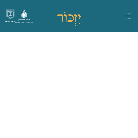
משרד הביטחון
מדינת ישראל
אגף משפחות, הנצחה ומורשת