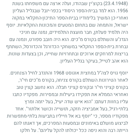
(23.4.1948)
בקוצ'ין שבהודו, ועלה ארצה עם משפחתו בשנת
1956
. הוא למד בבית-הספר היסודי בכפר-יובל שבגליל העליון
ואחרי-כן המשיך בלימודיו בבית-הספר התיכון-החקלאי במקוה
ישראל, והתמחה שם בתחום המטעים והמכונות החקלאיות. יוסף
היה תלמיד פעלתן, חבר מועצת התלמידים, נמנה עם חניכי
הגדנ"ע והשתלם בקורס מ"כים. הוא היה חובב ספורט, ונמנה עם
נבחרת בית-הספר החקלאי במשחקי הכדורגל והכדורסל, השתתף
בריצות למרחקים ארוכים ובתחרויות שחייה, וכן בצעדות שונות.
הוא אהב לטייל, בעיקר בגליל העליון.
יוסף גויס לצה"ל במחצית אוגוסט
1968
והתנדב לחיל הצנחנים.
לאחר הטירונות השתלם בקורס צניחה, בקורס מ"כים חי"ר,
בקורס קציני חי"ר ובקורס קציני חבלה. הוא נחשב קצין טוב
ואחראי הממלא את תפקידו ביעילות ובמסירות. מפקדיו כתבו
עליו בחוות דעתם: "הוא איש שדה יעיל, בעל יזמה ומרץ
בלתי-רגיל, בעל אמביציה חזקה, תושייה וכושר אלתור". אחד
מפקודיו מספר, כי "יוסף בא אל חייליו בתביעות בלתי-מתפשרות
לביצוע מושלם באימונים ובמסעות המפרכים, אך דאגתו להם
הייתה רבה והוא ניסה ככל יכולתו להקל עליהם". על חלקו