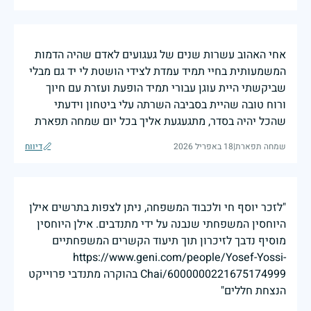
אחי האהוב עשרות שנים של געגועים לאדם שהיה הדמות
המשמעותית בחיי תמיד עמדת לצידי הושטת לי יד גם מבלי
שביקשתי היית עוגן עבורי תמיד הופעת ועזרת עם חיוך
ורוח טובה שהיית בסביבה השרתה עלי ביטחון וידעתי
שהכל יהיה בסדר, מתגעגעת אליך בכל יום שמחה תפארת
שמחה תפארת
|
18 באפריל 2026
דיווח
"לזכר יוסף חי ולכבוד המשפחה, ניתן לצפות בתרשים אילן
היוחסין המשפחתי שנבנה על ידי מתנדבים. אילן היוחסין
מוסיף נדבך לזיכרון תוך תיעוד הקשרים המשפחתיים
https://www.geni.com/people/Yosef-Yossi-
Chai/6000000221675174999 בהוקרה מתנדבי פרוייקט
הנצחת חללים"