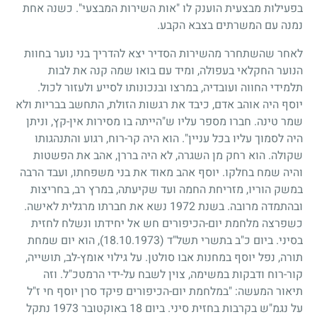
בפעילות מבצעית הוענק לו "אות השירות המבצעי". כשנה אחת
נמנה עם המשרתים בצבא הקבע.
לאחר שהשתחרר מהשירות הסדיר יצא להדריך בני נוער בחוות
הנוער החקלאי בעפולה, ומיד עם בואו שמה קנה את לבות
תלמידי החווה ועובדיה, במרצו ובנכונותו לסייע ולעזור לכול.
יוסף היה אוהב אדם, כיבד את רגשות הזולת, התחשב בבריות ולא
שמר טינה. חברו מספר עליו ש"הייתה בו מסירות אין-קץ, וניתן
היה לסמוך עליו בכל עניין". הוא היה קר-רוח, רגוע והתנהגותו
שקולה. הוא רחק מן השגרה, לא היה בררן, אהב את הפשטות
והיה שמח בחלקו. יוסף אהב מאוד את בני משפחתו, ועבד הרבה
במשק הוריו, מזריחת החמה ועד שקיעתה, במרץ רב, בחריצות
ובהתמדה מרובה. בשנת
1972
נשא את חברתו מרגלית לאישה.
כשפרצה מלחמת יום-הכיפורים חש אל יחידתו ונשלח לחזית
בסיני. ביום כ"ב בתשרי תשל"ד
(18.10.1973)
, הוא יום שמחת
תורה, נפל יוסף במחנות אבו סולטן. על גילוי אומץ-לב, תושייה,
קור-רוח ודבקות במשימה, צוין לשבח על-ידי הרמטכ"ל. וזה
תיאור המעשה: "במלחמת יום-הכיפורים פיקד סרן יוסף חי ז"ל
על נגמ"ש בקרבות בחזית סיני. ביום
18
באוקטובר
1973
נתקל