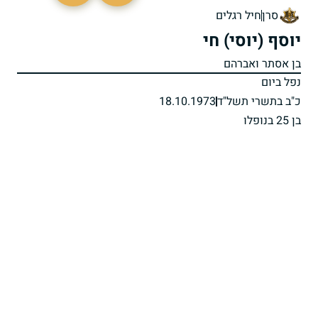
סרן
חיל רגלים
יוסף (יוסי) חי
בן אסתר ואברהם
נפל ביום
כ"ב בתשרי תשל"ד
18.10.1973
בן 25 בנופלו