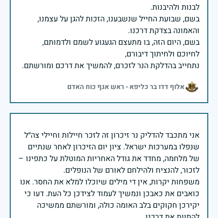
בשם, שבועת החייל שנשבענו, הזכות להגן על עצמנו,
בשם, היום הזה, בו מתעצם הגעגוע לשמם ולדמותם,
נתחייב בהדלקת הנר לזכרם, להמשיך את דרכם ומורשתם.
אלוף דדו בר כליפא - ראש אגף כוח האדם
אני מתכבד להדליק נר זיכרון זה לזכר חיילות וחיילי צה״ל
שנפלו במערכות ישראל. ציון יום הזיכרון לאחר שנתיים
של מלחמה, מחדד את גודל האחריות המוטלת על כתפינו –
משפחות יקרות, אין די מילים שיוכלו למלא את החסר. אנו
כואבים את כאבכן ונמשיך לעמוד לצידכן כל העת. דעו כי
יקירכן חקוקים בלב האומה כולה, ומורשתם ממשיכה