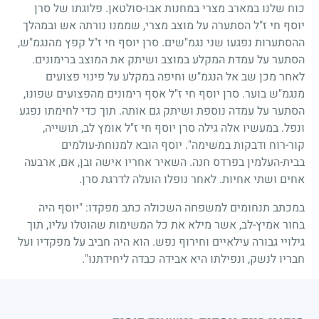
כוח שלנו במארב מצרי במחנות אבו-סולטאן. פלוגתו של סרן
יוסף חי ז"ל הסתערה על מוצב מצרי, שממנו נורתה אש ובמהלך
ההסתערות נפגעו שני נגמ"שים. סרן יוסף חי ז"ל קפץ מהנגמ"ש,
הסתער על עמדת המקלע במוצב ושיתק את המוצב ברימונים.
לאחר מכן שב אל הנגמ"ש וחיפה במקלע על פינוי פצועים
מנגמ"ש בוער. סרן יוסף חי ז"ל אסף רימונים מהפצועים שפונו,
הסתער על עמדה נוספת ושיתק גם אותה. תוך כדי לחימתו נפגע
ונפל. במעשיו אלה גילה סרן יוסף חי ז"ל אומץ לב, תושייה,
קור-רוח ודבקות במשימה". יוסף הובא למנוחת-עולמים
בבית-העלמין בפרדס חנה. השאיר אחריו אישה ובן, אם, ארבעה
אחים ושתי אחיות. לאחר נופלו הועלה לדרגת סרן.
במכתב תנחומים למשפחה השכולה כתב מפקדו: "יוסף היה
בחור אמיץ-לב, אשר מילא את כל המשימות שהוטלו עליו, תוך
גילויי גבורה עילאיים וחירוף נפש. הוא היה חביב על מפקדיו ועל
חבריו לנשק, ונפילתו היא אבידה כבדה ליחידתנו".