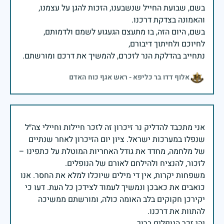
בשם, שבועת החייל שנשבענו, הזכות להגן על עצמנו,
בשם, היום הזה, בו מתעצם הגעגוע לשמם ולדמותם,
נתחייב בהדלקת הנר לזכרם, להמשיך את דרכם ומורשתם.
אלוף דדו בר כליפא - ראש אגף כוח האדם
אני מתכבד להדליק נר זיכרון זה לזכר חיילות וחיילי צה״ל
שנפלו במערכות ישראל. ציון יום הזיכרון לאחר שנתיים
של מלחמה, מחדד את גודל האחריות המוטלת על כתפינו –
משפחות יקרות, אין די מילים שיוכלו למלא את החסר. אנו
כואבים את כאבכן ונמשיך לעמוד לצידכן כל העת. דעו כי
יקירכן חקוקים בלב האומה כולה, ומורשתם ממשיכה
יהי זכר הנופלים ברוך.