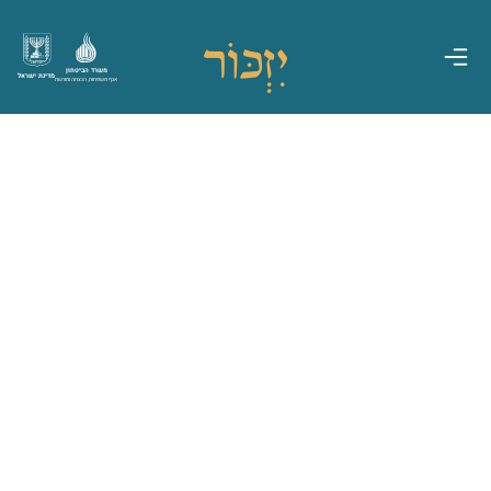
משרד הביטחון
מדינת ישראל
אגף משפחות, הנצחה ומורשת