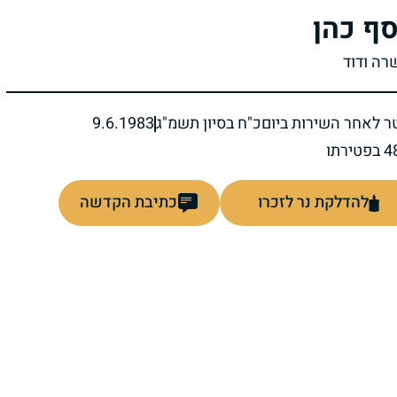
סף כהן
רה ודוד
ר לאחר השירות ביום
כ"ח בסיון תשמ"ג
9.6.1983
להדלקת נר לזכרו
כתיבת הקדשה