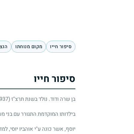
סיפור חייו
מקום מנוחתו
הנצח
סיפור חייו
בן שרה ודוד. נולד בשנת תרצ"ז (1937) בתל אביב. בן בכור להוריו. אח של משה (מואיז), אסתר ופנחס (פיני).
בילדותו המוקדמת התגורר עם בני משפחתו בשכונת נח
יוסף, אשר כונה ע"י אוהביו יוסי, למ