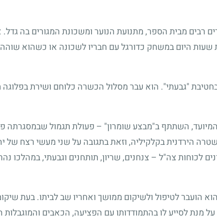
ים רבים מבית הספר, מתנועת הנוער ומשכונת המגורים בה גדל. 
ת שעות היום במשחק כדורגל עם חבריו לשכונה או כשהוא שוהה
לשירות בחטיבת "גבעתי". הוא עבר מסלול הכשרה כלוחם ושירת בפלוג
195 על מתחם המשטרה הירדנית בקלקיליה, וזאת בתגובה על שני מעשי רצח ש
ם לכוחות צה"ל – צנחנים, שריון, תותחנים וגבעתי, במהלכו נהר
הוא הועבר לטיפול ולשיקום ממושך ואחריו שב לביתו. בעת שיק
על מנת לסייע לו בהתמודדותו עם הפציעה, הכאבים והמוגבלות ה