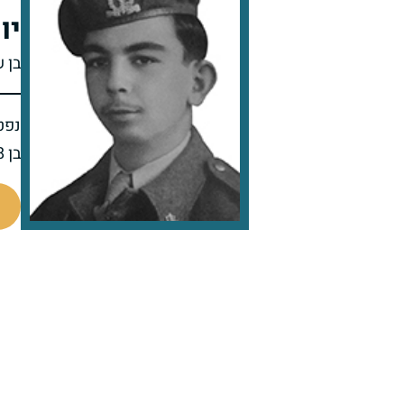
יו
בן ש
נפט
בן 48 בפטירתו
510504