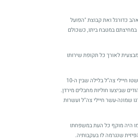
אהב כדורגל ואת קבוצת "הפועל
 במחיצתם במטבח ביתו, כשכולם
ה מבצעית לאורך כל תקופת שירותו
מספר חודשים קודם למועד שחרורו המיועד, השתתף ב"מבצע שומרון" – פעולת תגמול שבמסגרתה פשטו חיילי צה"ל בלילה שבין ה-10
ל יהודים שביצעו חוליות מחבלים מירדן.
גו שמונה-עשר חיילי צה"ל ועשרות
ומו היה מוקף כל העת במשפחתו
פיזית שנגרמה לו בעקבותיה.