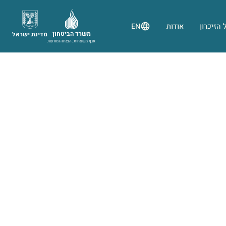
 הזיכרון
אודות
EN
משרד הביטחון
מדינת ישראל
אגף משפחות, הנצחה ומורשת