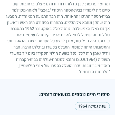
ומחוסר-פרנסה
;
לכן גידלוהו דודו ודודתו אצלם ברחובות. שם
סיים את לימודיו בבית-הספר היסודי "בן-צבי" ולאחר-מכן למד
בבית-הספר התיכון המאוחד. היה חבר התנועה המאוחדת. מטבעו
היה שתקן ונחבא אל הכלים. בתחרות בספורט היה ראש וראשון
אך גם באלו הצניע-לכת. גויס לצה"ל באוקטובר
1962
במסגרת
נח"ל וקיוה שיוכל לבוא לעזרת אביו בקיומו לכשיסיים את
שירותו. היה חייל טוב, מוכן לבצע כל משימה בצורה הנאה ביותר
והתנהגותו היתה למופת. התבלט בכשרו וביכלתו הרבה. חבר
וידיד נאמן היה לכל. נפל בשעת מילוי תפקידו ביום י"ד בתשרי
תשכ"ה
(20.9.1964)
והובא למנוחת-עולמים בבית-הקברות
האזרחי ברחובות. זכרו הועלה בספרו של אורי מילשטיין,
"מלחמות הצנחנים".
סיפורי חיים נוספים בנושאים דומים:
שנת נפילה 1964