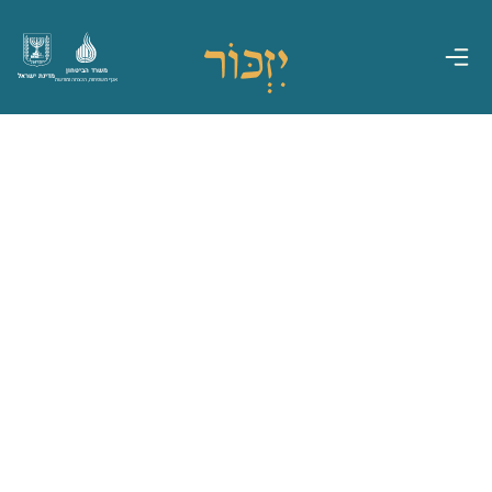
משרד הביטחון
מדינת ישראל
אגף משפחות, הנצחה ומורשת