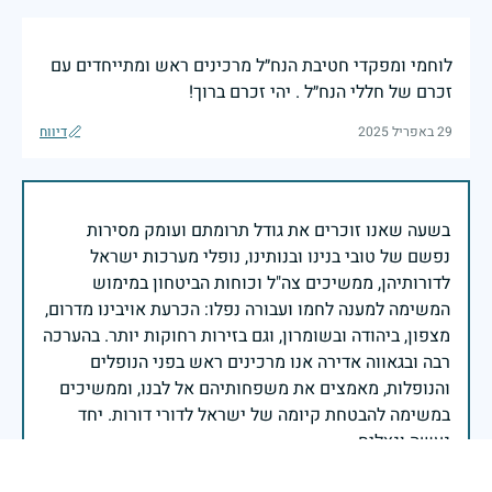
לוחמי ומפקדי חטיבת הנח״ל מרכינים ראש ומתייחדים עם
זכרם של חללי הנח״ל . יהי זכרם ברוך!
29 באפריל 2025
דיווח
בשעה שאנו זוכרים את גודל תרומתם ועומק מסירות
נפשם של טובי בנינו ובנותינו, נופלי מערכות ישראל
לדורותיהן, ממשיכים צה"ל וכוחות הביטחון במימוש
המשימה למענה לחמו ועבורה נפלו: הכרעת אויבינו מדרום,
מצפון, ביהודה ובשומרון, וגם בזירות רחוקות יותר. בהערכה
רבה ובגאווה אדירה אנו מרכינים ראש בפני הנופלים
והנופלות, מאמצים את משפחותיהם אל לבנו, וממשיכים
במשימה להבטחת קיומה של ישראל לדורי דורות. יחד
נעשה ונצליח.
שר הביטחון ישראל כ"ץ