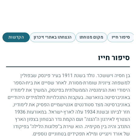
סיפור חייו
מקום מנוחתו
הנצחתו באתרי זיכרון
הקדשות
סיפור חייו
בן חסיה ויששכר. נולד בשנת
1911
בעיר פינסק שבפולין
למשפחה ציונית שומרת-מסורת. לאחר שסיים את בית-הספר
היסודי ואת הגימנסיה הממשלתית בפינסק, המשיך את לימודיו
באוניברסיטה בווארשה. בעקבות התנכלויות לתלמידים היהודיים
באוניברסיטה מצד סטודנטים אנטישמיים הפסיק את לימודיו,
חזר לביתו ובשנת
1934
עלה לארץ-ישראל. במאורעות
1936
הצטרף לאירגון ה"הגנה" ועם הקמת גדר הבטחון בצפון הארץ
התנדב והיה בין מקימיה. הוא שירת ב"פלוגות הלילה" בפיקודו
של אורד וינגייט ומילא תפקידים בטחוניים נוספים.