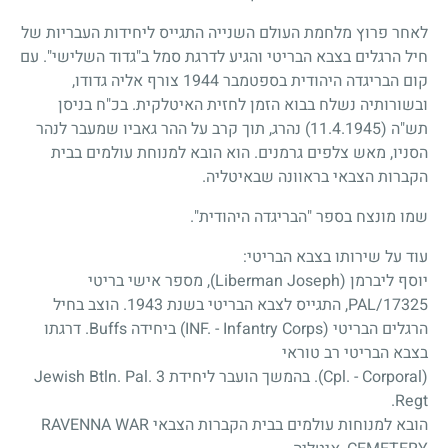
לאחר פרוץ מלחמת העולם השנייה התגייס ליחידות העבריות של
חיל הרגלים בצבא הבריטי והגיע לדרגת סמל ב"גדוד השלישי". עם
קום הבריגדה היהודית בספטמבר
1944
צורף אליה גדודו,
ובשורותיה נשלח בבוא הזמן לחזית האיטלקית. בכ"ח בניסן
תש"ה
(11.4.1945)
נהרג, תוך קרב על ההר גאביו שמעבר לנהר
הסניו, מאש צלפים גרמנים. הוא הובא למנוחת עולמים בבית
הקברות הצבאי בראוונה שבאיטליה.
שמו מונצח בספר "הבריגדה היהודית".
עוד על שירותו בצבא הבריטי:
יוסף ליברמן (Liberman Joseph), מספר אישי בריטי
PAL/17325, התגייס לצבא הבריטי בשנת 1943. הוצב בחיל
הרגלים הבריטי (INF. - Infantry Corps) ביחידה Buffs. דרגתו
בצבא הבריטי רב טוראי
(Cpl. - Corporal). בהמשך הועבר ליחידת 3 Jewish Btln. Pal.
Regt.
הובא למנוחות עולמים בבית הקברות הצבאי RAVENNA WAR