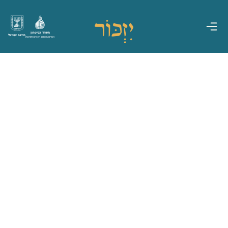
משרד הביטחון
מדינת ישראל
אגף משפחות, הנצחה ומורשת