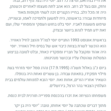
את חייו במלואם, ומיצה כל רגע. יוסי היה בעל גוף רחב, גבוה
וחזק, וגם בעל לב רחב. הוא אהב לתת מעצמו לאחרים וכשנתן,
היה זה מכל הלב. בחייו הקצרים זכה לשתי תקופות מאוד
מיוחדות עבורו: בראשונה, היה למשען ולתמיכה לאמו, ובשנייה,
שימש משענת לאביו. יוסי בלט בחוש העסקי והמסחרי שלו, ועם
זאת ידע תמיד לנהוג ביושר ובצדק.
בראשית אוגוסט
1993
התגייס יוסי לצה"ל והוצב לחיל האוויר.
הוא הוכשר לשרת בצוות כיבוי אש של בסיס חיל האוויר. יוסי
היה אהוד ומקובל על חבריו ומפקדיו כאחד, ובלט לטובה בביצוע
המטלות שהוטלו עליו ובכושר מנהיגותו.
ביום כ"ב באלול תשנ"ה
(17.9.1995)
נהרג סמל יוסי מזרחי בעת
מילוי תפקידו, בתאונת עבודה. בן עשרים ואחת היה בנופלו.
השאיר אחריו הורים, אחות ואח. יוסי הובא למנוחת עולמים בבית
העלמין הצבאי בהר הרצל, בירושלים.
משפחתו הנציחה את זכרו בהכנסת ספרייה תורנית לבית כנסת.
מתוך דברים שכתבה על יוסי אחותו, טובה: "יוסי היה בן יקר