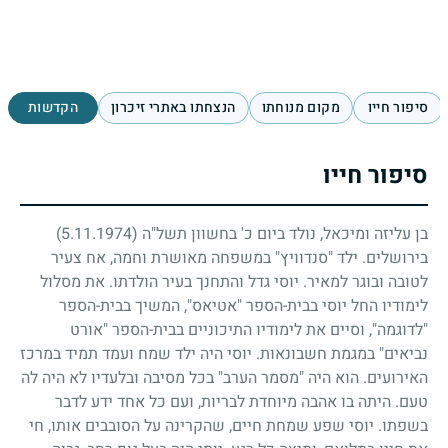
סיפור חייו
מקום מנוחתו
הנצחתו באתרי זיכרון
הקדשות
סיפור חייו
בן עליזה ומיכאל, נולד ביום כ' בחשוון תשל"ה
(5.11.1974)
בירושלים. ילד "סנדוויץ" במשפחה מאושרת וחמה, אח צעיר
לטובה ובוגר למאיר. יוסי גדל והתחנך בעיר הולדתו. את מסלול
לימודיו החל יוסי בבית-הספר "אטיאס", המשיך בבית-הספר
"לדוגמה", וסיים את לימודיו התיכוניים בבית-הספר "אורט
נביאים" במגמת חשבונאות. יוסי היה ילד שמח ועמד תמיד במרכז
האירועים. הוא היה "מסמר הערב" בכל מסיבה ובלעדיו לא היה לה
טעם. היתה בו אהבה מיוחדת לבריות, ועם כל אחד ידע לדבר
בשפתו. יוסי שפע שמחת חיים, שהקרינה על הסובבים אותו, חי