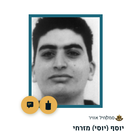
514405
סמל
חיל אוויר
יוסף (יוסי) מזרחי