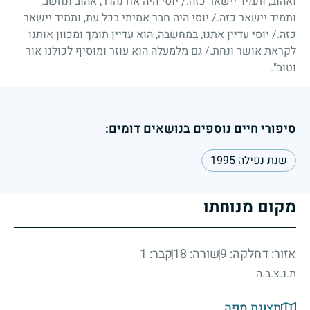
ואהוב, ותמיד יישאר כזה./ יוסי היה אח נהדר, אהוב ונחשב,
ותמיד יישאר כזה./ יוסי היה חבר אמיתי בכל עת, ותמיד יישאר
כזה./ יוסי עדיין אתנו, במחשבה, הוא עדיין תומך ומכוון אותנו
לקראת אושר ונחת./ גם מלמעלה הוא עוזר ומוסיף לכולנו אור
וטוב".
סיפורי חיים נוספים בנושאים דומים:
שנת נפילה 1995
מקום מנוחתו
אזור: ד
חלקה: 9
שורה: 18
קבר: 1
ת.נ.צ.ב.ה
תצוגת מפה