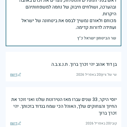
ראש בפני הנופלים והנופלות, נוצרים את זכרם באהבה
ובהערכה, ושולחים חיבוק של נחמה למשפחותיהם
מכוחם ולאורם נמשיך לבסס את ביטחונה של ישראל
ועתידה לדורות קדימה.
שר הביטחון ישראל כ"ץ
בן דוד אהוב יהי זכרך ברוך. ת.נ.צ.ב.ה
שי של ציון
|
20 באפריל 2026
דיווח
יוסי היקר, 33 שנים עברו מאז הטירונות שלנו ואני זוכר את
החיוך והצחוקים שלך, האוהל הכי שמח בגדוד בזכותך. יהי
זכרך ברוך
קובי
|
20 באפריל 2026
דיווח