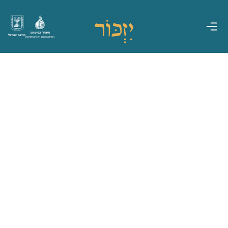
משרד הביטחון
מדינת ישראל
אגף משפחות, הנצחה ומורשת