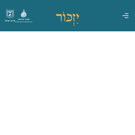
משרד הביטחון
מדינת ישראל
אגף משפחות, הנצחה ומורשת