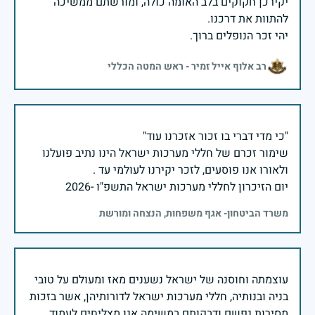
יקירכן חקוקים בלב האומה כולה, ומורשתם ממשיכה
יהי זכר הנופלים ברוך.
רב אלוף אייל זמיר - ראש המטה הכללי
שימור זכרם של חללי מערכות ישראל הינו נתיב פועלנו
יום הזיכרון לחללי מערכות ישראל התשפ"ו -2026
משרד הביטחון- אגף משפחות, הנצחה ומורשת
עוצמתה וחוסנה של ישראל נשענים מאז ומעולם על טובי
בניה ובנותיה, חללי מערכות ישראל לדורותיהן, אשר בזכות
מסירות נפשם ודבקותם במשימה אנו מצליחים לעמוד