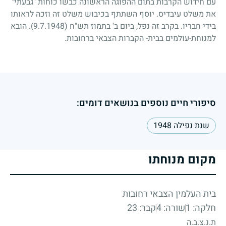
עם חידוש הקרבות בתום ההפוגה הראשונה כבשו כוחות "גבעתי"
את משלט עיבדיס. יוסף השתתף בכיבוש משלט זה וזכה לראותו
בידי חבריו. בקרב זה נפל, ביום ב' בתמוז תש"ח
(9.7.1948)
. הובא
למנוחת-עולמים בבית- הקברות הצבאי ברחובות.
סיפורי חיים נוספים בנושאים דומים:
שנת נפילה 1948
מקום מנוחתו
בית העלמין הצבאי רחובות
חלקה: 1
שורה: 4
קבר: 23
ת.נ.צ.ב.ה