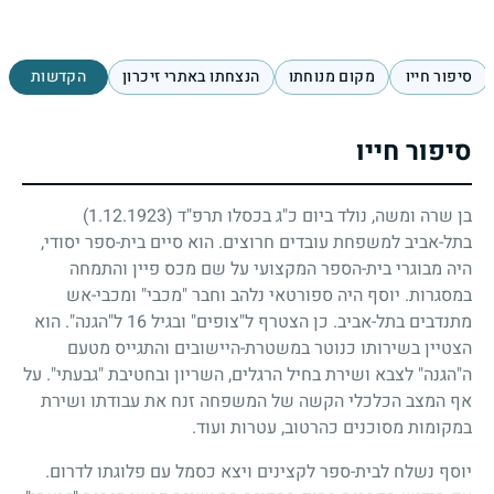
סיפור חייו
מקום מנוחתו
הנצחתו באתרי זיכרון
הקדשות
סיפור חייו
בן שרה ומשה, נולד ביום כ"ג בכסלו תרפ"ד
(1.12.1923)
בתל-אביב למשפחת עובדים חרוצים. הוא סיים בית-ספר יסודי,
היה מבוגרי בית-הספר המקצועי על שם מכס פיין והתמחה
במסגרות. יוסף היה ספורטאי נלהב וחבר "מכבי" ומכבי-אש
מתנדבים בתל-אביב. כן הצטרף ל"צופים" ובגיל
16
ל"הגנה". הוא
הצטיין בשירותו כנוטר במשטרת-היישובים והתגייס מטעם
ה"הגנה" לצבא ושירת בחיל הרגלים, השריון ובחטיבת "גבעתי". על
אף המצב הכלכלי הקשה של המשפחה זנח את עבודתו ושירת
במקומות מסוכנים כהרטוב, עטרות ועוד.
יוסף נשלח לבית-ספר לקצינים ויצא כסמל עם פלוגתו לדרום.