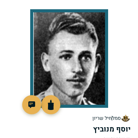
88180
סמל
חיל שריון
יוסף מנוביץ