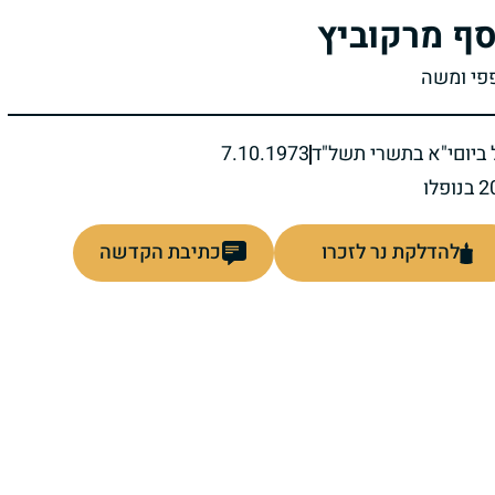
סף מרקוביץ
פפי ומשה
ביום
י"א בתשרי תשל"ד
7.10.1973
להדלקת נר לזכרו
כתיבת הקדשה