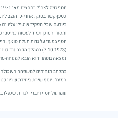
יוסף גויס לצה"ל במחצית מאי
1971
ו
כטען-קשר בטנק. אחרי-כן הוצב לחטי
ביודעם שכל תפקיד שיטילו עליו יבוצ
ומסור, המוכן תמיד לעשות כמיטב יכ
יוסף במעוז על גדות תעלת סואץ. חיי
(7.10.1973)
במהלך הקרב נגד כוחות 
נמצאה גופתו והוא הובא למנוחת-עול
במכתב תנחומים למשפחה השכולה כתב
המזח". יוסף שירת ביחידת שריון כטע
שמו של יוסף וחבריו לגדוד, שנפלו בה