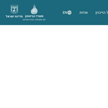
 הזיכרון
אודות
EN
משרד הביטחון
מדינת ישראל
אגף משפחות, הנצחה ומורשת