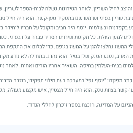
הוצב לחיל השריון. לאחר הטירונות נשלח לבית-הספר לשריון, 
בת שריון בסיני ושימש שם בתפקיד טען-קשר. הוא היה חייל טוב,
ע בקפדנות ובשלמות. יוסף היה חביב ומקובל על חבריו ליחידה בזכ
ולתו למען הזולת. כל תקופת שירותו הסדיר עברה עליו בסיני. 
לי המעוז נחלצו להגן על המעוז בגופם, כדי לבלום את התקפת המ
האויב, נפגע הטנק שלו בטיל והוא נהרג. בתחילה לא נודע מקום 
מים בבית-העלמין בחיפה. השאיר אחריו הורים ואחות. לאחר נופ
 מפקדו: "יוסף נפל במערכה בעת מילוי תפקידו, בגזרה הדרומ
ן-קשר בצוות טנק. הוא היה חייל מצטיין, איש מקצוע מעולה, מקו
גינם על המדינה, הונצח בספר זיכרון לחללי הגדוד.