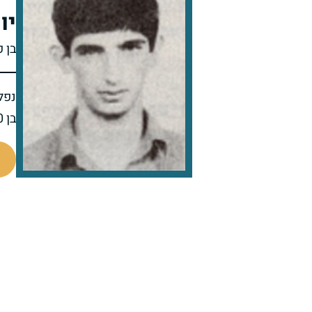
יו
בן 
נפל 
בן 20 בנופלו
94722