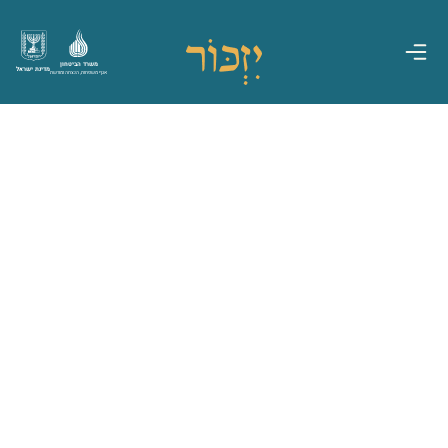
משרד הביטחון
מדינת ישראל
אגף משפחות, הנצחה ומורשת