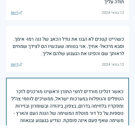
תודה עליך
12 במאי 2024
דיווח
כשהיינו קטנים לא הבנו את גודל הכאב של ננה רמו- אימך.
וסבא מיכאל- אחיך. אני בטוחה שעכשיו הם לצידך שמחים
לראותך שם והפיגו את הגעגוע שלהם אליך.
12 במאי 2024
דיווח
כאשר דגלינו מורדים לחצי התורן וראשינו מורכנים לזכר
הנופלים והנופלות במערכות ישראל, ממשיכים לוחמי צה״ל
ומפקדיו בלחימה בדרום, בצפון, ביהודה ובשומרון ובזירות
נוספות.על כל דור מוטלת המשימה של הגנת העם והארץ -
משימה שאף פעם אינה פוסקת. נצדיע בגעגוע ובגאווה
לנופלים ולנופלות, נחבק את משפחותיהם, ונמשיך ברוח