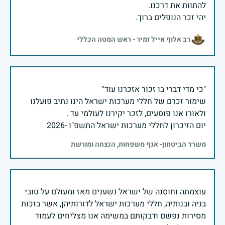
יהי זכר הנופלים ברוך.
רב אלוף אייל זמיר - ראש המטה הכללי
שימור זכרם של חללי מערכות ישראל הינו נתיב פועלנו
יום הזיכרון לחללי מערכות ישראל התשפ"ו -2026
משרד הביטחון- אגף משפחות, הנצחה ומורשת
עוצמתה וחוסנה של ישראל נשענים מאז ומעולם על טובי
בניה ובנותיה, חללי מערכות ישראל לדורותיהן, אשר בזכות
מסירות נפשם ודבקותם במשימה אנו מצליחים לעמוד