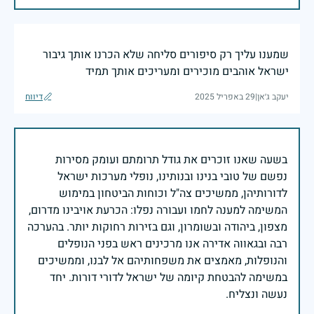
שמענו עליך רק סיפורים סליחה שלא הכרנו אותך גיבור
ישראל אוהבים מוכירים ומעריכים אותך תמיד
יעקב ג׳אן
|
29 באפריל 2025
דיווח
בשעה שאנו זוכרים את גודל תרומתם ועומק מסירות
נפשם של טובי בנינו ובנותינו, נופלי מערכות ישראל
לדורותיהן, ממשיכים צה"ל וכוחות הביטחון במימוש
המשימה למענה לחמו ועבורה נפלו: הכרעת אויבינו מדרום,
מצפון, ביהודה ובשומרון, וגם בזירות רחוקות יותר. בהערכה
רבה ובגאווה אדירה אנו מרכינים ראש בפני הנופלים
והנופלות, מאמצים את משפחותיהם אל לבנו, וממשיכים
במשימה להבטחת קיומה של ישראל לדורי דורות. יחד
נעשה ונצליח.