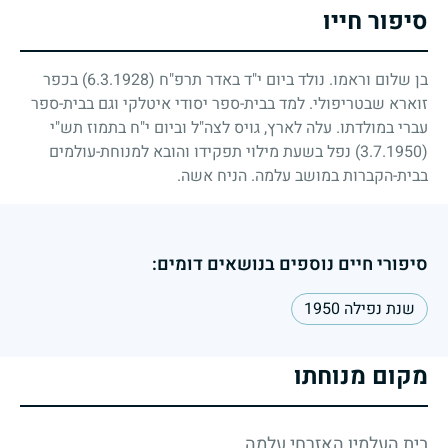
סיפור חייו
בן שלום וראמו. נולד ביום י"ד באדר תרפ"ח
(6.3.1928)
בכפר
זוארא שבטריפולי. למד בבית-ספר יסודי איטלקי וגם בבית-ספר
עברי במולדתו. עלה לארץ, גויס לצה"ל וביום י"ח בתמוז תש"י
(3.7.1950)
נפל בשעת מילוי תפקידו והובא למנוחת-עולמים
בבית-הקברות במושב עלמה. הניח אשה.
סיפורי חיים נוספים בנושאים דומים:
שנת נפילה 1950
מקום מנוחתו
בית העלמין האזרחי עלמה