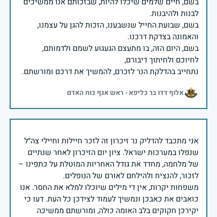
בשם, חיים שלמים שיכלו להיות, שבזכותם אנו ממשיכים
בשם, שבועת החייל שנשבענו, הזכות להגן על עצמנו,
בשם, היום הזה, בו מתעצם הגעגוע לשמם ולדמותם,
נתחייב בהדלקת הנר לזכרם, להמשיך את דרכם ומורשתם.
אלוף דדו בר כליפא - ראש אגף כוח האדם
אני מתכבד להדליק נר זיכרון זה לזכר חיילות וחיילי צה״ל
שנפלו במערכות ישראל. ציון יום הזיכרון לאחר שנתיים
של מלחמה, מחדד את גודל האחריות המוטלת על כתפינו –
משפחות יקרות, אין די מילים שיוכלו למלא את החסר. אנו
כואבים את כאבכן ונמשיך לעמוד לצידכן כל העת. דעו כי
יקירכן חקוקים בלב האומה כולה, ומורשתם ממשיכה