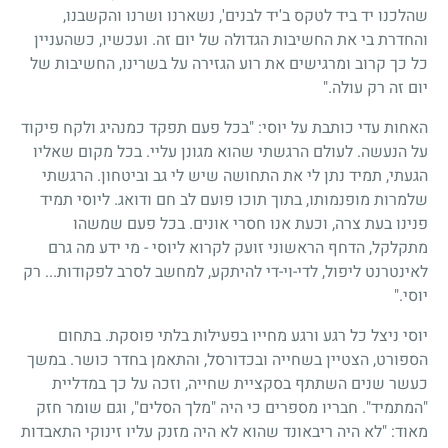
שהלכנו יד ביד לטקס ב'יד לבנים', נשארנו ושרנו והקשבנו,
והחדרת בי את החשיבות הגדולה של יום זה. ועכשיו, כשהעניין
כל כך קרוב ומרגישים את רוע הגזירה על בשרינו, החשיבות של
יום זה רק עולה."
האחות עדי כותבת על יוסי: "בכל פעם תפקד כמנהיג ולקח פיקוד
על הנעשה. לעולם הרגשתי שהוא מגונן עליי. בכל מקום שאליו
הגעתי, תמיד נתן לי את התחושה שיש לי גב וביטחון. הרגשתי
שלמרות מופנמותו, בתוך תוכו פועם לב חם ודואג. ליוסי תמיד
פנינו בעת צרה, וכעת אנו חסרי אונים. בכל פעם שמשהו
מתקלקל, הדחף הראשוני זועק לקרוא ליוסי - מי ידע מה גרם
לאינטרנט ליפול, לדי-וי-די להיתקע, למחשב לסרב לפקודות... רק
יוסי."
יוסי ניצל כל רגע ורגע מחייו בפעילות בלתי פוסקת. בתחום
הספורט, הצטיין בשחייה ובכדורסל, והתאמן בחדר כושר. במשך
כעשר שנים השתתף בסקציית שחייה, וזכה על כך במדליית
"המתמיד". חבריו מספרים כי היה "מלך הסלים", וגם שומר חזק
מאוד: "לא היה ריבאונד שהוא לא היה מזנק עליו זינוקי התאבדות