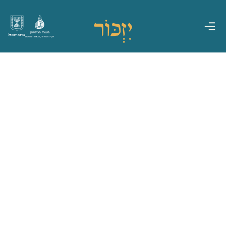
משרד הביטחון
מדינת ישראל
אגף משפחות, הנצחה ומורשת