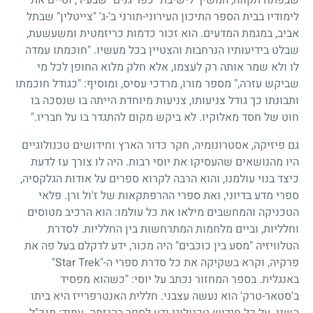
לימודיו בבית הספר התיכון העירוני-תורני ב'-ג' "צייטלין" שבתל
אביב, במגמת המדעים. הוא זכור כדמות כריזמטית ומשעשעת,
שבלט בידיעותיו הנרחבות והצטיין בכל מעשיו. "חוכמתו עמדה
לו ולא שמר אותה רק לעצמו, אלא חלק מלוא החופן לכל מי
שביקש עזרה," מספר מורו, מרדכי עסיס, ומוסיף: "כגודל חוכמתו
ותבונתו כך גודל צניעותו, צניעות מיוחדת הייתה בו שנסכה בו
חוט של חסד מאלוקיו. לא ביקש מקום להתגדר בו על חבריו."
גם פיזיקה, אסטרונומיה, חקר כדור הארץ וחידושים טכנולוגיים
היו מהנושאים שהעסיקו את יוסי רבות. היה לו צורך עז לדעת
כיצד בנוי עולמנו, והוא הרבה לקרוא ספרים על אודות הגלקסיה,
ספרי מדע בדיוני, ואת ספרי ההרפתקאות של ז'ול ורן. פלאי
הטכניקה והמחשבים מילאו את כל עולמו: הוא הרכיב מטוסים
וחלליות, וביים מלחמות המתרחשות בין החלליות. לסדרת
הטלוויזיה "מסע בין כוכבים" היה מכור, ידע לדקלם בעל פה את
פרקיה, וקרא בשקיקה את כל סדרת ספרי ה-"Star Trek"
באנגלית. בספר המחזור נכתב על יוסי: "כשהוא מפסיד
ב'סטאר-טרק' הוא נעשה עצבני. חללית האנטרפרייז היא ביתו
השני. על כל חידוש טכנולוגי ידע לספר בהגזמה. עתיד: מנכ"ל