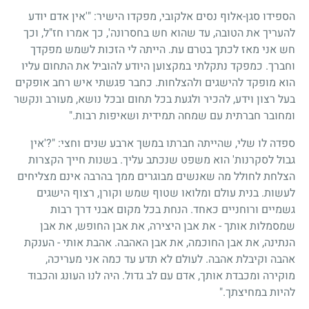
הספידו סגן-אלוף נסים אלקובי, מפקדו הישיר: "'אין אדם יודע
להעריך את הטובה, עד שהוא חש בחסרונה', כך אמרו חז"ל, וכך
חש אני מאז לכתך בטרם עת. הייתה לי הזכות לשמש מפקדך
וחברך. כמפקד נתקלתי במקצוען היודע להוביל את התחום עליו
הוא מופקד להישגים ולהצלחות. כחבר פגשתי איש רחב אופקים
בעל רצון וידע, להכיר ולגעת בכל תחום ובכל נושא, מעורב ונקשר
ומחובר חברתית עם שמחה תמידית ושאיפות רבות."
ספדה לו שלי, שהייתה חברתו במשך ארבע שנים וחצי: "?'אין
גבול לסקרנות' הוא משפט שנכתב עליך. בשנות חייך הקצרות
הצלחת לחולל מה שאנשים מבוגרים ממך בהרבה אינם מצליחים
לעשות. בנית עולם ומלואו שטוף שמש וקורן, רצוף הישגים
גשמיים ורוחניים כאחד. הנחת בכל מקום אבני דרך רבות
שמסמלות אותך - את אבן היצירה, את אבן החופש, את אבן
הנתינה, את אבן החוכמה, את אבן האהבה. אהבת אותי - הענקת
אהבה וקיבלת אהבה. לעולם לא תדע עד כמה אני מעריכה,
מוקירה ומכבדת אותך, אדם עם לב גדול. היה לנו העונג והכבוד
להיות במחיצתך."