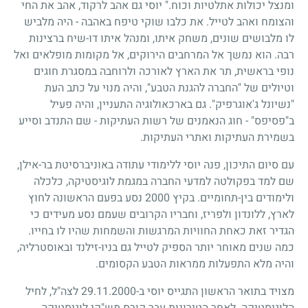
ומנצל יכולות אתלטיות וכוח." יוסי גם אהב לרקוד, אהב את החי
והצומח ואהב לטייל. את כלבו שוקי טיפח באהבה - היה מלביש
לו מלבושים שונים, משחק איתו, ומנהל איתו דו-שיח ברצינות
רבה. הוא נמשך אל המרחבים הירוקים, אל מקומות מופלאים ואל
נופי בראשית, תר את הארץ לאורכה ולרוחבה במסגרת חוגים
וטיולים של "החברה להגנת הטבע", והיה מנוי על כתב העת
"נשיונל ג'אוגרפיק". גם בארכאולוגיה התעניין, והיה פעיל
ב"פסיפס" - חוג הנאמנים של רשות העתיקות - שם התנדב וסייע
בשמירת העתיקות ואתרי העתיקות.
עם סיום התיכון, פנה יוסי ללימודי עתודה באוניברסיטת בר-אילן,
שם למד בפקולטה למדעי החברה במגמת לוגיסטיקה, כלכלה
ולימודים בין-תחומיים. בקיץ 2000 נסע בפעם הראשונה לחוץ
לארץ, ללונדון ולפריז, וחבריו הקרובים שעמם נסע מעידים כי
הגדיר זאת כאחת החוויות המרגשות והשמחות שהיו לו בחייו.
כמה שנים מאוחר יותר הספיק לטייל גם בניו-זילנד ובאוסטרליה,
והיה מלא התפעלות ממראות הטבע הקסומים.
מצויד בתואר הראשון התגייס יוסי ב-29.11.2000 לצה"ל, לחיל
הלוגיסטיקה. לאחר הטירונות עבר קורס מש"קי לוגיסטיקה,