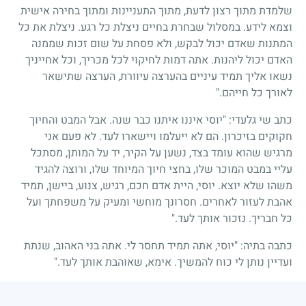
שלמדת מתוך רצון לדעת, מתוך התעניינות ומתוך בחירה אישית
וצמא לידע. במסלול שבחרת בחיים ניצלת כל רגע. ניצלת את כל
המתנות שאדם יכול לבקש, ולא פסחת על שום זכות שממנה
האדם יכול ליהנות. אתה דמות לחיקוי לכל מכריך, וכל אחייניך
נשאו אליך תמיד עיניים בהערצה עיוורת, הערצה שתישאר
לאורך כל חייהם."
כתב שי גלעדי: "יוסי איננו איתנו כבר שנה. אבל המבט והחיוך
חקוקים בזיכרון. הם לא ייעלמו ויישארו לעד. לא פעם אני
מרגיש שהוא עומד בצד, נשען על הקיר, יד על המותן, מסתכל
עליי במבט המוכר שלו, בחצי חיוך המיוחד שלו, ורוצה להגיד
משהו שלא יוצא. יוסי, היית אדם חכם, רגיש, צנוע, ביישן, תמיד
אהבת לעזור לאחרים. חסרונך מוחשי ומעיק על משפחתך ועל
כל חבריך. נזכור אותך לעד."
כתבה בתיה: "יוסי, אתה תמיד תחסר לי. אתה בני האהוב, שנתת
ועדיין נותן לי כוח להמשיך. אימא, שאוהבת אותך לעד."