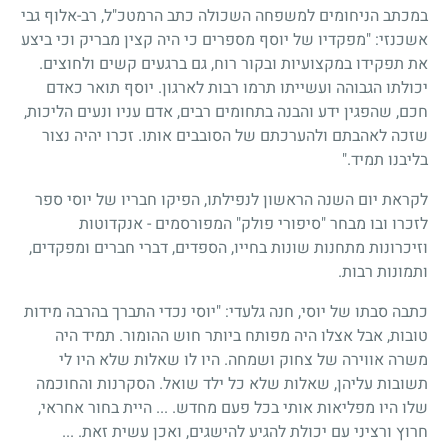
במכתב הניחומים למשפחה השכולה כתב הרמטכ"ל, רב-אלוף גבי
אשכנזי: "מפקדיו של יוסף מספרים כי היה קצין מבריק וכי ביצע
את תפקידו במקצועיות ובקור רוח, גם ברגעים קשים ולחוצים.
יכולתו הגבוהה ועשייתו תרמו רבות לארגון. יוסף תואר כאדם
חכם, שהפגין ידע והבנה בתחומים רבים, אדם עניו ונעים הליכות,
שזכה לאהבתם ולהערכתם של הסובבים אותו. זכרו יהיה נצור
בליבנו תמיד."
לקראת יום השנה הראשון לנפילתו, הפיקו חבריו של יוסי ספר
לזכרו ובו מבחר "סיפורי פולק" המפורסמים - אנקדוטות
וזיכרונות מתחנות שונות בחייו, הספדים, דברי חברים ומפקדים,
ותמונות רבות.
כתבה סבתו של יוסי, חנה גלעדי: "יוסי נכדי התברך בהרבה מידות
טובות, אבל אצלו היה מפותח ביותר חוש ההומור. תמיד היה
משרה אווירה של צחוק ושמחה. היו לו שאלות שלא היו לי
תשובות עליהן, שאלות שלא כל ילד שואל. הסקרנות והחוכמה
שלו היו מפליאות אותי בכל פעם מחדש. ... היית בחור אחראי,
חרוץ ורציני עם יכולת להגיע להישגים, ואכן עשית זאת. ...