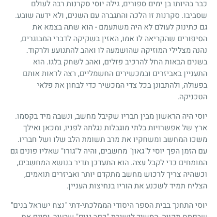
כבר בהיותו בן ימים ספורים, גילה יוסי סקרנות רבה לעולם
שסביבו. סקרנות זו הלכה והתגברה עם השנים, ולא ידעה שובע.
גם כתינוק לעולם לא היה משתעמם - הוא שתה בצמא את
הסיפורים שהקריאה לו אמו, האזין בשקיקה לדברי המבוגרים,
נהנה מצלילי המוזיקה שהושמעה לו ואהב להתנועע ולרקוד.
בשנים הבאות החל להרכיב פזלים, ואהב לשחק בלגו. הוא
התעניין באביזרים ובמכשירים החשמליים, רצה לראות אותם
בפעולה, ולהתבונן בכל צדי המכשיר כדי לבחון את פלאי
הטכניקה.
יוסי היה הראשון מבין חבריו שקיבל מחשב, ונשבה מיד בקסמו.
ארץ של אפשרויות בלתי מוגבלות נגלתה לפניו, ומכאן ואילך
משכו המחשב ומשחקיו את מרב תשומת הלב שלו ושל חבריו.
עם הזמן הפך יוסי ל"גאון" מחשבים, והיה ל"גורו" שאליו פונים גם
המומחים כדי לקבל עצה. הוא התעדכן תדיר בנושא המחשבים,
וכשהיה צריך לרכוש מחשב מתקדם יותר ואביזרים תואמים,
הצליח תמיד לשכנע את הוריו בנחיצות העניין.
יוסי התחנך בבית הספר היסודי הממלכתי-דתי "נצח ישראל בנים"
שבפתח תקווה, המשיך לישיבת "כפר גנים" שבעיר, וסיים את