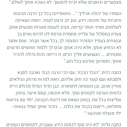
מצטערים וכואבים שלא זכית להמשך. לא נשכח אותך לעולם."
הספדו של יהודה ארליך: "... התאפיינת בכל כך הרבה תכונות
חיוביות של חוכמה וידע, טוב לב ורצון לעזור, יוזמה ושאיפה
לשלמות, תמיד חותר קדימה, מציב לעצמו מטרות ומגשים אותן.
צעדת במסלול של עלייה מתמדת וגרמת לנו להיות גאים בך
ובטוחים בעתיד המזהיר המצפה לך, בכל אשר תבחר. שום אתגר
לא הרתיע אותך, אלא גירה אותך וגרם לך ללמוד תחומים חדשים
ומגוונים. ... הגעגועים אליך רבים, זו הייתה זכות גדולה להכיר
אותך, וחסרונך מורגש בכל רגע."
כתבה דנית: "הנכד הבכור, עם הכי הרבה כבוד ואהבה לסבא
ולסבתא ועם קשר כה חזק אליהם, וזאת למרות מרחק הגילאים.
אחיין אהוב, ובן משפחה לתפארת. כבן הדוד הגדול מכולם היית
כדמות הערצה לקטנים ממך. מלא חוכמה, קסם אישי, צחוק
ועליצות בכל עת. בגאון נשאת את דרגות הקצונה, יחד עם צניעות
מופלאה, וייצגת בכבוד את כולנו. ... נזכור אותך תמיד בגאווה -
ילד מוצלח ומוכשר."
כתבה גלית: "לא היה סוף לכמות הידע שצברת, לתחומים השונים