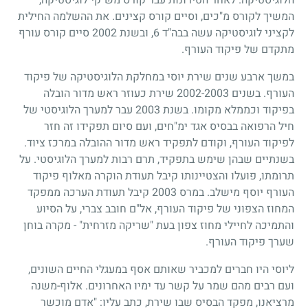
המשיך לקורס מ"כים, וסיים קורס קצינים. את ההשלמה החילית
לקציני לוגיסטיקה עשה בבה"ד 6, ובשנת 2002 סיים קורס עורף
מתקדם של פיקוד העורף.
במשך ארבע שנים שירת יוסי במחלקת הלוגיסטיקה של פיקוד
העורף. בשנים 2002-2003 שירת כעוזר ראש מדור הובלה
בפיקוד וכממלא מקומו. בשנת 2003 עבר למערך הלוגיסטי של
חיל הרפואה בבסיס אגד ימ"חים, ועם סיום תפקידו זה חזר
לפיקוד העורף, וקודם לתפקיד ראש מדור ההובלה במרכז ציוד.
בשנתיים שבהן שימש בתפקיד, תרם רבות למערך הלוגיסטי. על
תרומתו, פועלו והצטיינותו קיבל תעודת הוקרה מאלוף פיקוד
העורף יוסף מישלב. במרס 2003 קיבל תעודת הערכה ממפקד
המחוז הצפוני של פיקוד העורף, אל"ם חובב צברי, על הסיוע
והתמיכה לחיילי מחוז צפון בעת "שריקה מזרחית" - מקרה בוחן
שערך פיקוד העורף.
ליוסי היו חברים למכביר שאותם אסף במעגלי החיים השונים,
ועם רבים מהם שמר על קשר עד ימיו האחרונים. אלוף-משנה
מרציאנו, מפקד הבסיס שבו שירת, כתב עליו: "אדם מוכשר