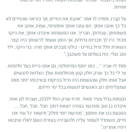
אחיות.
על קברו, ספדה לו אמו: "אהבת את החיים, אך כנראה שהחיים לא
כל כך אהבו אותך. הם עזבו אותך אופטימי, שמח, אוהב את
משפחתך, עבודתך, חבריך. אנו המשפחה איבדנו אותך, את היקר
מכול. היו לך תכניות גדולות, אך הזמן שעמד לרשותך היה קצר.
השארת חלל גדול בחיינו - כולנו מבכים אותך מרה. בני היקר, ילד
טוב שלי, נוח בשלום על משכבך."
ספד לו אביו: "... כמו יוסף המיתולוגי, גם אתה היית בעל חלומות.
צר לי כל כך שרק חלק קטן מהחלומות שלך הצלחת להגשים.
אבל אותו חלק שהגשמת היה גדול בהיקפו ובאיכותו יותר ממה
שמצליחים רוב האנשים לעשות בכל ימי חייהם.
נקטפת בגיל צעיר מאוד. פרח שרק החל ללבלב, ועברת לגן אחר.
איבדנו בן טוב ומוכשר בצורה יוצאת דופן. חבל. חבל. חבל. ...
הטבעת בנו את חותמך. 'מורשת יוסי פולק' תישאר כל עוד אנו
חיים, ונשתדל לשמור עליה ולהעבירה בעזרת השם לאלו שיבואו
ויחיו אחרינו."