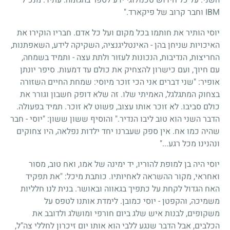
IBM וחבר קרוב של פיקארד."
יוסי הותיר את חותמו בכל מקום ועל כל אדם. חבריו הוקירו את
האיכויות שניחן בהן - האינטליגנציה, השקיקה לידע, השאפתנות,
החריצות, הנדיבות, הנכונות לעזור ולתת עצה - ותמיד בשמחה,
עם חיוך, ועם כישרון להצחיק את כולם עד דמעות. סיפר יונתן
אופיר: "שני דברים אני הכי זוכר מיוסי: שמחת החיים השזורה
בצחוק המתגלגל, האמיתי שלו. זה שלא דופק חשבון וגורר את
כולם סביבו. לא זוכר אותו עצוב, פשוט לא זוכר. תמיד בפעולה.
הדבר השני הוא טוב ליבו הנדיר." והוסיף ששון ששון: "יוסי - חבר
שהיה כמו אח. אין ספק שעברנו יחד ילדות נפלאה, היו צחוקים
ונהנינו מכל רגע..."
יוסי היה בן למופת להוריו, יד ימינה של אמו, ואח טוב, מסור
ואחראי, מקור ההשראה לאחיותיו. כותבת מיכל: "את תפקיד
האח הגדול לקחת על כתפיך בגאווה ובאושר. בנית לנו חלליות
משמיכה, והקפטן - יוסי כמובן. לימדת אותנו לטפס על
משקופים, לבנות איש שלג ביום חורפי ומושלג ולדובב את
הכלבים, אבל הדבר שנגע ללבי הוא אותו יום זיכרון לחללי צה"ל,