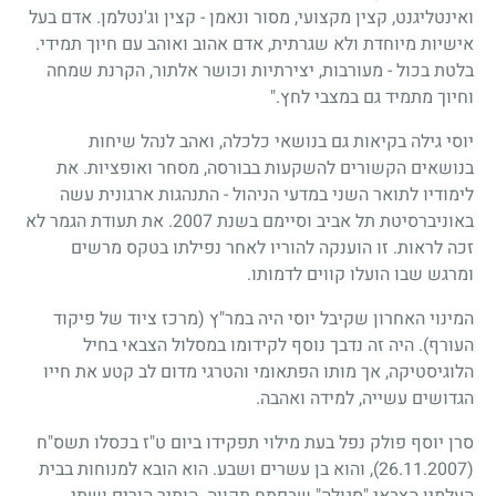
ואינטליגנט, קצין מקצועי, מסור ונאמן - קצין וג'נטלמן. אדם בעל
אישיות מיוחדת ולא שגרתית, אדם אהוב ואוהב עם חיוך תמידי.
בלטת בכול - מעורבות, יצירתיות וכושר אלתור, הקרנת שמחה
וחיוך מתמיד גם במצבי לחץ."
יוסי גילה בקיאות גם בנושאי כלכלה, ואהב לנהל שיחות
בנושאים הקשורים להשקעות בבורסה, מסחר ואופציות. את
לימודיו לתואר השני במדעי הניהול - התנהגות ארגונית עשה
באוניברסיטת תל אביב וסיימם בשנת 2007. את תעודת הגמר לא
זכה לראות. זו הוענקה להוריו לאחר נפילתו בטקס מרשים
ומרגש שבו הועלו קווים לדמותו.
המינוי האחרון שקיבל יוסי היה במר"ץ (מרכז ציוד של פיקוד
העורף). היה זה נדבך נוסף לקידומו במסלול הצבאי בחיל
הלוגיסטיקה, אך מותו הפתאומי והטרגי מדום לב קטע את חייו
הגדושים עשייה, למידה ואהבה.
סרן יוסף פולק נפל בעת מילוי תפקידו ביום ט"ז בכסלו תשס"ח
(26.11.2007)
, והוא בן עשרים ושבע. הוא הובא למנוחות בבית
העלמין הצבאי "סגולה" שבפתח תקווה. הותיר הורים ושתי