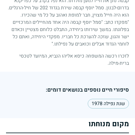
קבסה נתן את חייו למען מולדתו. הוא נפל בקרב על כפר-קנא
בדרום-לבנון. סמל יוסף קבסה שירת בגדוד
202
של חיל-הרגלים.
הוא היה חייל מצוין, חבר למופת ואהוב על כל מי שהכירו.
"מפקדו כתב: "סמל יוסף קבסה היה אחד מהחיילים המרכזיים
בפלוגתו. במשך שירותו ביחידה, התבלט כלוחם מצטיין וכאדם
ישר והגון, שזכה להערכת כל חבריו. מפקדי היחידה, ואתם כל
לוחמי הגדוד אבלים וכואבים על נפילתו."
לזכרו רכשה המשפחה כיסא אליהו הנביא, המיועד לטכסי
ברית-מילה.
סיפורי חיים נוספים בנושאים דומים:
שנת נפילה 1978
מקום מנוחתו