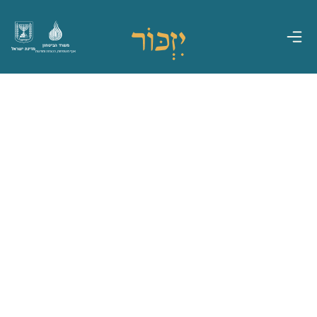
משרד הביטחון
מדינת ישראל
אגף משפחות, הנצחה ומורשת