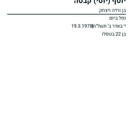
יוסף (יוסי) קבסה
בן ורדה ויצחק
נפל ביום
י' באדר ב' תשל"ח
19.3.1978
בן 22 בנופלו