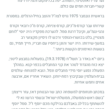
נער עליז ואופטימי, השתלב יפה בכל-מקום והצליח ליצור
קשרי-חברות חמים עם כולם.
בראשית נובמבר
1975
גויס לצה"ל והוצב בחיל-הרגלים. במסגרת
שירותו עבר קורס-מ"כים, קורס-צניחה, קורס מ"כ-רובאי וקורס
נהגי-נגמ"ש, וקיבל דרגת סמל. להערכת מפקדיו היה יוסי "לוחם
מצטיין, בלט בכושרו-הגופני ורכש לו ניסיון מקצועי רב
במשך-שירותו. היה ישר והוגן ביחסיו עם חבריו, חייך תמיד, גם
בשעות האימונים הקשות ביותר."
ביום י"א באדר ב' תשל"ח
(19.3.1978)
, בפעולות במבצע ליטני,
יצא כוח מהגדוד לטהר את קני המחבלים בכפר-קנא. במהלך
הפעולה נפגע יוסי מידי מחבלים ונפל. הובא למנוחת- עולמים
בבית-העלמין שבקיבוץ רמת-יוחנן. השאיר אחריו אם, ארבעה
אחים וחמש אחיות.
במכתב-תנחומים למשפחה כתב שר-הבטחון דאז, עזר וייצמן:
"בשם ראש-הממשלה, ממשלת-ישראל ובשמי הרשו נא לי
להשתתף בכל-לב באבלכם בהילקח מכם יוסף ז"ל. סמל יוסף