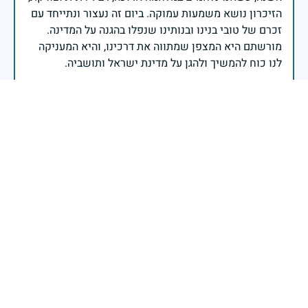
הזיכרון נושא משמעות עמוקה. ביום זה נעצור ונתייחד עם
זכרם של טובי בנינו ובנותינו שנפלו בהגנה על המדינה.
מורשתם היא המצפן שמתווה את דרכינו, והיא המעניקה
משפחות יקרות, אנו מרכינים ראשנו ומתחייבים שנעמוד
יהי זכר הנופלים ברוך.
רב אלוף אייל זמיר - ראש המטה הכללי
יהי זכרו ברוך!
29 באפריל 2025
דיווח