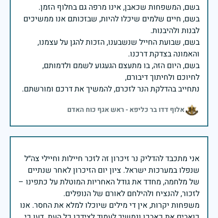
בשם, חיים שלמים שיכלו להיות, שבזכותם אנו ממשיכים
בשם, שבועת החייל שנשבענו, הזכות להגן על עצמנו,
בשם, היום הזה, בו מתעצם הגעגוע לשמם ולדמותם,
נתחייב בהדלקת הנר לזכרם, להמשיך את דרכם ומורשתם.
אלוף דדו בר כליפא - ראש אגף כוח האדם
אני מתכבד להדליק נר זיכרון זה לזכר חיילות וחיילי צה״ל
שנפלו במערכות ישראל. ציון יום הזיכרון לאחר שנתיים
של מלחמה, מחדד את גודל האחריות המוטלת על כתפינו –
משפחות יקרות, אין די מילים שיוכלו למלא את החסר. אנו
כואבים את כאבכן ונמשיך לעמוד לצידכן כל העת. דעו כי