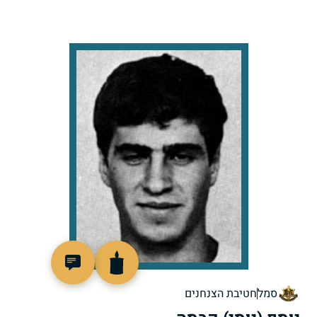
97637
סמל
חטיבת הצנחנים