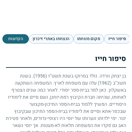
סיפור חייו
מקום מנוחתו
הנצחתו באתרי זיכרון
הקדשות
סיפור חייו
בן יצחק וורדה. נולד במרוקו בשנת תשט"ז
(1956)
. בשנת
תשכ"ב
(1962)
עלה עם משפחת לארץ. המשפחה השתקעה
באשקלון. כאן למד בבית-ספר יסודי. לאחר כמה שנים הצטרף
לאחותו, שהיתה חברת הקיבוץ רמת-יוחנן, ושם סיים את לימודיו
היסודיים. המשיך ללמוד בבית-הספר התיכון-מקצועי
שבכפר-אתא וסיים את לימודיו בבית-הספר התיכון שבקיבוץ
יגור. ימי ילדותו ונערותו של יוסי היו רצופי-נדודים, ולאחר פטירת
האב גם פקדו את המשפחה תלאות לא-מעטות. אך יוסי נשאר