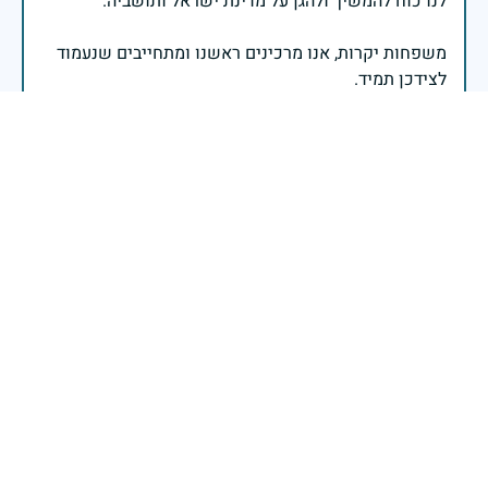
משפחות יקרות, אנו מרכינים ראשנו ומתחייבים שנעמוד
יהי זכר הנופלים ברוך.
רב אלוף אייל זמיר - ראש המטה הכללי
בשעה שאנו זוכרים את גודל תרומתם ועומק מסירות
נפשם של טובי בנינו ובנותינו, נופלי מערכות ישראל
לדורותיהן, ממשיכים צה"ל וכוחות הביטחון במימוש
המשימה למענה לחמו ועבורה נפלו: הכרעת אויבינו מדרום,
מצפון, ביהודה ובשומרון, וגם בזירות רחוקות יותר. בהערכה
רבה ובגאווה אדירה אנו מרכינים ראש בפני הנופלים
והנופלות, מאמצים את משפחותיהם אל לבנו, וממשיכים
במשימה להבטחת קיומה של ישראל לדורי דורות. יחד