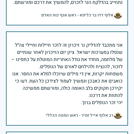
נתחייב בהדלקת הנר לזכרם, להמשיך את דרכם ומורשתם.
אלוף דדו בר כליפא - ראש אגף כוח האדם
אני מתכבד להדליק נר זיכרון זה לזכר חיילות וחיילי צה״ל
שנפלו במערכות ישראל. ציון יום הזיכרון לאחר שנתיים
של מלחמה, מחדד את גודל האחריות המוטלת על כתפינו –
משפחות יקרות, אין די מילים שיוכלו למלא את החסר. אנו
כואבים את כאבכן ונמשיך לעמוד לצידכן כל העת. דעו כי
יקירכן חקוקים בלב האומה כולה, ומורשתם ממשיכה
יהי זכר הנופלים ברוך.
רב אלוף אייל זמיר - ראש המטה הכללי