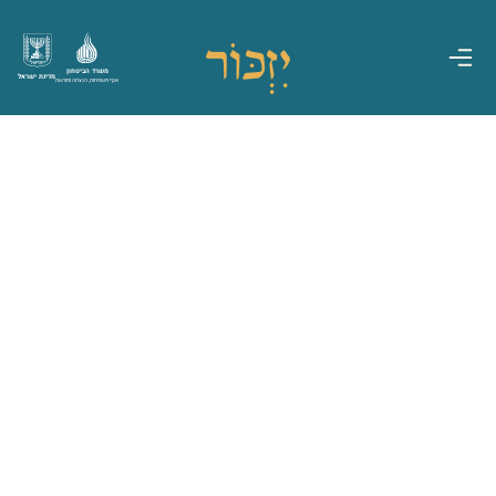
משרד הביטחון
מדינת ישראל
אגף משפחות, הנצחה ומורשת