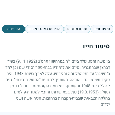
סיפור חייו
מקום מנוחתו
הנצחתו באתרי זיכרון
הקדשות
סיפור חייו
בן משה והנה. נולד ביום י"ח במרחשון תרפ"ג
(9.11.1922)
בעיר
דברצן שבהונגריה. סיים את לימודיו בבית-ספר יסודי שם וכן למד
ב"ישיבה" עד ימי המלחמה והגירוש. עלה לארץ בשנת
1948
. היה
פקיד ושימש גם בהוראה. השתייך לתנועת "הפועל המזרחי". גויס
לצה"ל ביוני
1948
והשתתף במלחמת-הקוממיות. ביום ג' בניסן
תשי"ג
(19.3.1953)
נפל בעת שרותו והובא למנוחת-עולמים
בחלקה הצבאית שבבית-הקברות ברחובות. הניח אשה ושני
ילדים.