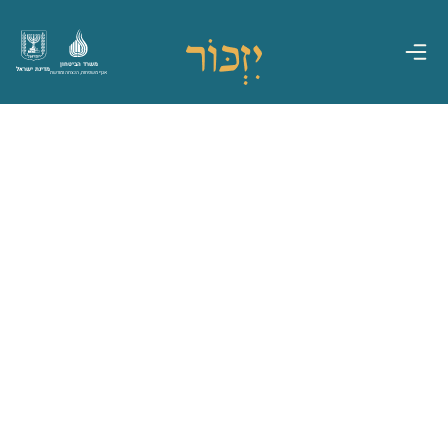
משרד הביטחון
מדינת ישראל
אגף משפחות, הנצחה ומורשת