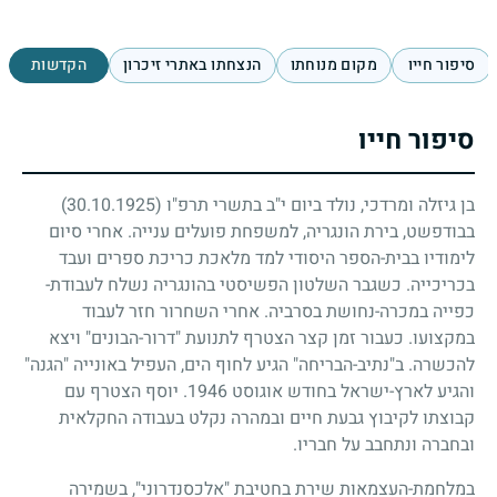
סיפור חייו
מקום מנוחתו
הנצחתו באתרי זיכרון
הקדשות
סיפור חייו
בן גיזלה ומרדכי, נולד ביום י"ב בתשרי תרפ"ו
(30.10.1925)
בבודפשט, בירת הונגריה, למשפחת פועלים ענייה. אחרי סיום
לימודיו בבית-הספר היסודי למד מלאכת כריכת ספרים ועבד
בכריכייה. כשגבר השלטון הפשיסטי בהונגריה נשלח לעבודת-
כפייה במכרה-נחושת בסרביה. אחרי השחרור חזר לעבוד
במקצועו. כעבור זמן קצר הצטרף לתנועת "דרור-הבונים" ויצא
להכשרה. ב"נתיב-הבריחה" הגיע לחוף הים, העפיל באונייה "הגנה"
והגיע לארץ-ישראל בחודש אוגוסט
1946
. יוסף הצטרף עם
קבוצתו לקיבוץ גבעת חיים ובמהרה נקלט בעבודה החקלאית
ובחברה ונתחבב על חבריו.
במלחמת-העצמאות שירת בחטיבת "אלכסנדרוני", בשמירה