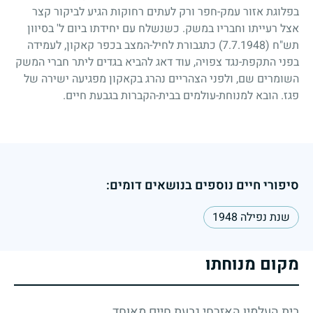
בפלוגת אזור עמק-חפר ורק לעתים רחוקות הגיע לביקור קצר
אצל רעייתו וחבריו במשק. כשנשלח עם יחידתו ביום ל' בסיוון
תש"ח
(7.7.1948)
כתגבורת לחיל-המצב בכפר קאקון, לעמידה
בפני התקפת-נגד צפויה, עוד דאג להביא בגדים ליתר חברי המשק
השומרים שם, ולפני הצהריים נהרג בקאקון מפגיעה ישירה של
פגז. הובא למנוחת-עולמים בבית-הקברות בגבעת חיים.
סיפורי חיים נוספים בנושאים דומים:
שנת נפילה 1948
מקום מנוחתו
בית העלמין האזרחי גבעת חיים מאוחד