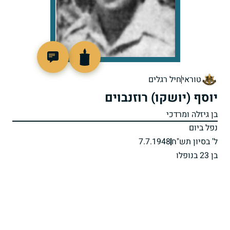
92032
טוראי
חיל רגלים
יוסף (יושקו) רוזנבוים
בן גיזלה ומרדכי
נפל ביום
ל' בסיון תש"ח
7.7.1948
בן 23 בנופלו