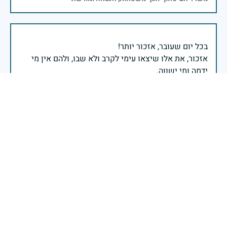
אזכור, את אלו שיצאו עימי לקרב ולא שבו, ולהם אין מי
אזכור, שהכאב לא יעבור לעולם, והזמן, הוא לא מרפה ולא
אזכור, את צדקת הדרך, ואשבע שוב, שמה שהיה לא יהיה
ביום הזה, אני נתקף געגוע לדמותם, לחיתוך דיבורם,
ומדליק נר לזיכרון דרכם ומורשתם!
אלוף דדו בר כליפא - ראש אגף כוח האדם בצה"ל