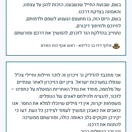
בשם, שבועת החייל שנשבענו, הזכות להגן על עצמנו,
בשם, היום הזה, בו מתעצם הגעגוע לשמם ולדמותם,
נתחייב בהדלקת הנר לזכרם, להמשיך את דרכם ומורשתם.
אלוף דדו בר כליפא - ראש אגף כוח האדם
אני מתכבד להדליק נר זיכרון זה לזכר חיילות וחיילי צה״ל
שנפלו במערכות ישראל. ציון יום הזיכרון לאחר שנתיים
של מלחמה, מחדד את גודל האחריות המוטלת על כתפינו –
משפחות יקרות, אין די מילים שיוכלו למלא את החסר. אנו
כואבים את כאבכן ונמשיך לעמוד לצידכן כל העת. דעו כי
יקירכן חקוקים בלב האומה כולה, ומורשתם ממשיכה
יהי זכר הנופלים ברוך.