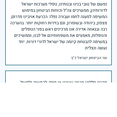
נפשם של טובי בנינו ובנותינו, נופלי מערכות ישראל
לדורותיהן, ממשיכים צה"ל וכוחות הביטחון במימוש
המשימה למענה לחמו ועבורה נפלו: הכרעת אויבינו מדרום,
מצפון, ביהודה ובשומרון, וגם בזירות רחוקות יותר. בהערכה
רבה ובגאווה אדירה אנו מרכינים ראש בפני הנופלים
והנופלות, מאמצים את משפחותיהם אל לבנו, וממשיכים
במשימה להבטחת קיומה של ישראל לדורי דורות. יחד
נעשה ונצליח.
שר הביטחון ישראל כ"ץ
זיכרון חללינו מהווה עבורנו צו חיים, להמשיך ולפעול
לאורה של המורשת שהותירו לנו. אהבת המולדת מקודשת
בדם יקירנו, וביום זה, כבכל שנה, אנו מתייחדים עם זכר
חללינו, אשר נפלו במערכות ישראל למען עצמאותה
וחוסנה של מדינת ישראל.