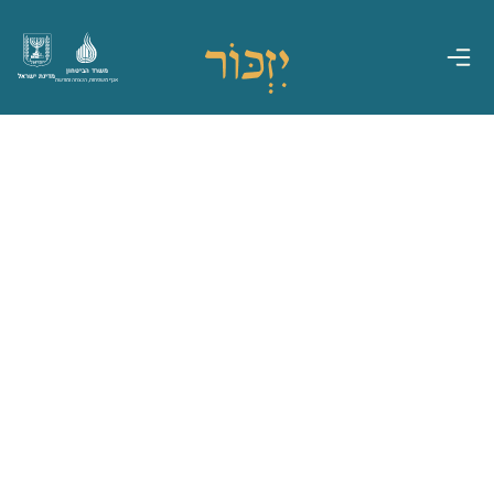
משרד הביטחון
מדינת ישראל
אגף משפחות, הנצחה ומורשת