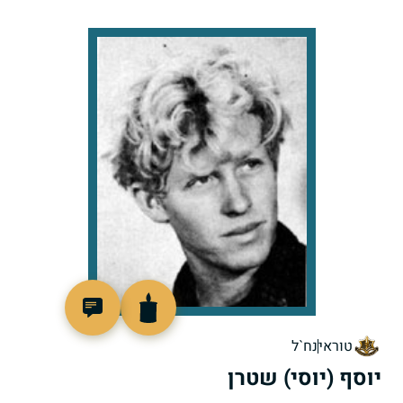
92212
טוראי
נח`ל
יוסף (יוסי) שטרן