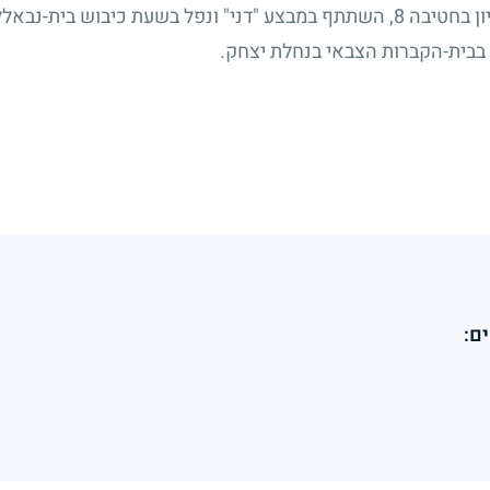
ן בחטיבה
8
, השתתף במבצע "דני" ונפל בשעת כיבוש בית-נבאללה
 בבית-הקברות הצבאי בנחלת יצחק.
ם: