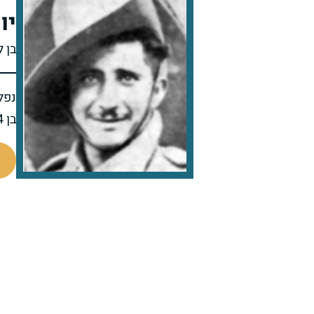
יו
בן 
נפל 
בן 24 בנופלו
4145