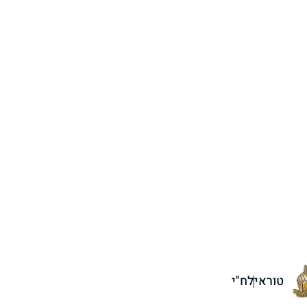
טוראי
לח"י