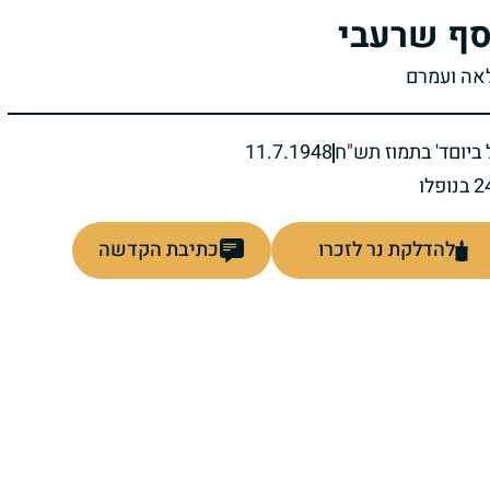
סף שרעבי
לאה ועמרם
ביום
ד' בתמוז תש"ח
11.7.1948
להדלקת נר לזכרו
כתיבת הקדשה