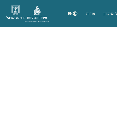
 הזיכרון
אודות
EN
משרד הביטחון
מדינת ישראל
אגף משפחות, הנצחה ומורשת