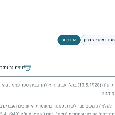
תו באתרי זיכרון
הקדשות
תווית נר זיכר
ר תרפ"ח
(10.5.1928)
בתל- אביב. הוא למד בבית-ספר עממי. בהיות
מומחה.
- לפלמ"ח. משם עבר לשרת כנוטר במשטרת היישובים העברים ב
בחיל השריון ובחטיבת "גולני". ביום ו' בניסן תש"ח
(15.4.1948)