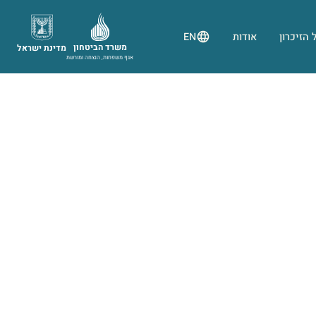
 הזיכרון
אודות
EN
משרד הביטחון
מדינת ישראל
אגף משפחות, הנצחה ומורשת