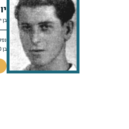
יו
בן 
נפל 
בן 20 בנופלו
4621