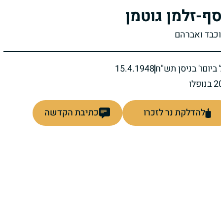
סף-זלמן גוטמן
יוכבד ואברהם
ביום
ו' בניסן תש"ח
15.4.1948
להדלקת נר לזכרו
כתיבת הקדשה