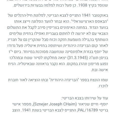
שנוסד בקיץ
1938
. כן פעל רבות למלמה בבערות בירושלים.
באוקטובר
1941
התגייס לצבא הבריטי, לפלוגת חיל-הרגלים של
"הבאפס הארצישראלי". הוא נבחר לוועד הפלוגה וייצג אותו
בוועד הגדוד. במחנה האימונים בצריפין סירב לקבל את התשלום
הצבאי עם לא יורשה לו לחתום בעברית ואפילו בחזית שלימים
השתתף בה,גילה משמעת חזקה וכוח סבל שהקרין גם על חבריו.
לאחר קום הבריגדה היהודית ושיתופה בחזית איטליה פעל גדודו
של יוסף בגזרת אלפונסינה שנחשבה מסוכנת במיוחד. ביום י"ז
בניסן תש"ה
(31.3.1945)
יצאה מחלקתו לסיור שטח ובמהלכו
נפגע מרימון ונהרג במקום. הוא נקבר בראוונה שבאיטליה. הניח
אישה ובת.
שמו הונצח בספר "הבריגדה היהודית" ובתו הוציאה לאור חוברת
לזכרו.
עוד על שירותו בצבא הבריטי:
יוסף- חיים שניאור (Sznejer Joseph CHaim), מספר אישי
בריטי PAL/16789, התגייס לצבא הבריטי בשנת 1941. הוצב