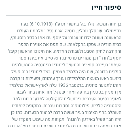
סיפור חייו
בן חווה ומשה. נולד בה' בתשרי תרע"ד
(6.10.1913)
בעיר
רדזיווילוב שבפלך ווהלין, רוסיה. אביו נפל במלחמת העולם
הראשונה ושנות ילדותו עבורו על יוסף עם אמו בכפר רוסטוקי,
בבית הוריה שעסקו בחקלאות. שם תפס את אווירת הכפר
והקירבה לחיק הטבע ולעבודת האדמה. את חינוכו הראשון קיבל
יוסף ב"חדר" וכן ממורים פרטיים. הוא סיים את בית הספר
העממי בעיירה פוצ'ייב והמשיך לימודיו בגימנסיה הממשלתית
פולנית בדובנה, שם היה תלמיד מצטיין. בצד לימודיו היה פעיל
כיושב ראש מועצת התלמידים ועורך עיתונם, ופעילות זו קרבה
אותו לתנועה ציונית. בדצמבר
1936
עלה לארץ-ישראל כתלמיד
מן המניין בטכניון בחיפה ואחר שנת-לימוד אחת בחר לעבור
לאוניברסיטה העברית בירושלים לפקולטה למדעי הרוח ולמד
היסטוריה כללית, פילוסופיה וספרות עברית. בתקופת לימודיו
השתלב בחיי הציבור בעיר ועשה הרבה לביעור הבערות. כמו כן
היה חבר פעיל באירגון ה"הגנה". תקופת מה שימש מפקדו של
אזור רוממה ובחודשי פגרת הלימודים שירת כנוטר בחיל הרכבת