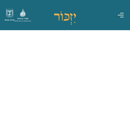
משרד הביטחון
מדינת ישראל
אגף משפחות, הנצחה ומורשת