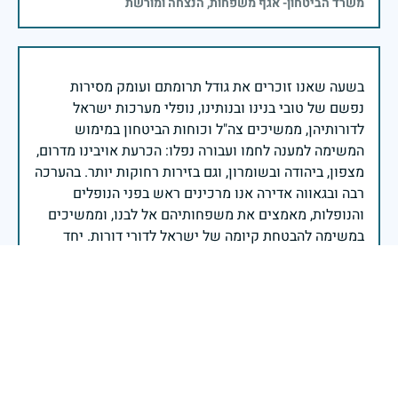
משרד הביטחון- אגף משפחות, הנצחה ומורשת
בשעה שאנו זוכרים את גודל תרומתם ועומק מסירות
נפשם של טובי בנינו ובנותינו, נופלי מערכות ישראל
לדורותיהן, ממשיכים צה"ל וכוחות הביטחון במימוש
המשימה למענה לחמו ועבורה נפלו: הכרעת אויבינו מדרום,
מצפון, ביהודה ובשומרון, וגם בזירות רחוקות יותר. בהערכה
רבה ובגאווה אדירה אנו מרכינים ראש בפני הנופלים
והנופלות, מאמצים את משפחותיהם אל לבנו, וממשיכים
במשימה להבטחת קיומה של ישראל לדורי דורות. יחד
נעשה ונצליח.
שר הביטחון ישראל כ"ץ
יהי זכרך ברוך!