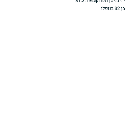
י"ז בניסן תש"ה
31.3.1945
בן 32 בנופלו