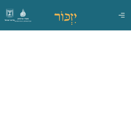
משרד הביטחון
מדינת ישראל
אגף משפחות, הנצחה ומורשת