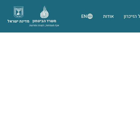
 הזיכרון
אודות
EN
משרד הביטחון
מדינת ישראל
אגף משפחות, הנצחה ומורשת