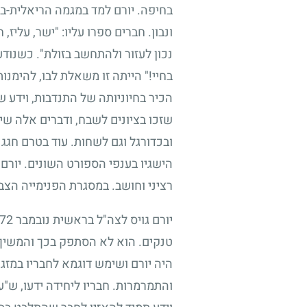
בחיפה. יורם למד במגמה הריאלית-בי
ונבון. חברים ספרו עליו: "ישר, עליז
נכון לעזור ולהתחשב בזולת". כשנוד
בחיי!" הייתה זו משאלת לבו, להימנו
הכיר בחיוניותה של התנדבות, וידע 
שזכו בציונים לשבח, ודברים אלה שי
ובכדורגל וגם לשחות. עוד בטרם חגג 
הישגיו בענפי הספורט השונים. יורם ה
רציני וחושב. במסגרת הפנימייה הצב
יורם גויס לצה"ל בראשית נובמבר
72
טנקים. הוא לא הסתפק בכך והמשיך 
היה יורם ושימש דוגמא לחבריו במזגו
והתמרמרות. חבריו ליחידה ידעו, ש"ע