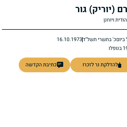
רם (יוריק) גור
הודית ויוחנן
ביום
כ' בתשרי תשל"ד
16.10.1973
להדלקת נר לזכרו
כתיבת הקדשה