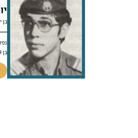
יו
בן י
נפל 
בן 19 בנופלו
96336