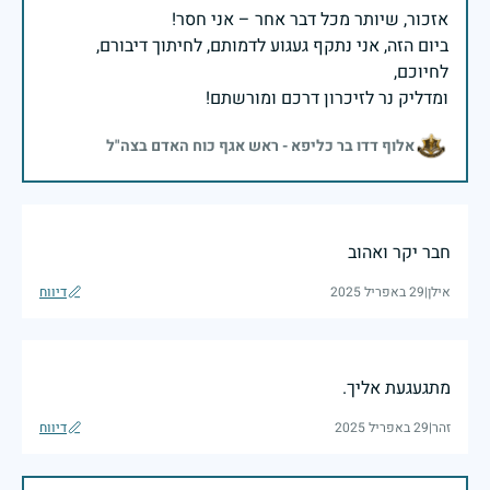
ביום הזה, אני נתקף געגוע לדמותם, לחיתוך דיבורם,
ומדליק נר לזיכרון דרכם ומורשתם!
אלוף דדו בר כליפא - ראש אגף כוח האדם בצה"ל
חבר יקר ואהוב
אילן
|
29 באפריל 2025
דיווח
מתגעגעת אליך.
זהר
|
29 באפריל 2025
דיווח