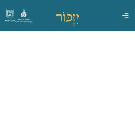
משרד הביטחון
מדינת ישראל
אגף משפחות, הנצחה ומורשת