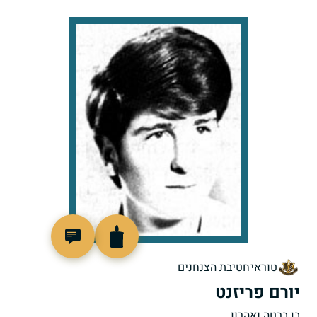
96784
טוראי
חטיבת הצנחנים
יורם פריזנט
בן ברטה ואהרון