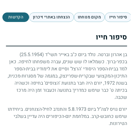
סיפור חייו
מקום מנוחתו
הנצחתו באתרי זיכרון
הקדשות
סיפור חייו
בן אהרון וברטה. נולד ביום כ"ב באייר תשי"ד
(25.5.1954)
בכפר-ברוך. כשמלאו לו שש שנים, עברה משפחתו לחיפה. כאן
למד בבית-הספר היסודי 'הרצל' וסיים את לימודיו בבית-הספר
התיכון-המקצועי שבקרית-שפרינצק, במגמה של מסגרות-מכנית,
בשנת
1972
, יורם היה חבר בתנועת 'הצופים' בחיפה וכשהיה
בכיתה ט' כבר שימש כמדריך בתנועה וכעבור זמן היה מרכז
שכבה.
יורם גויס לצה"ל ביום
5.8.1973
והתנדב לחיל-הצנחנים. ביחידתו
שימש כחובש-קרב. במלחמת יום-הכיפורים היה עדיין בשלבי
הטירונות.