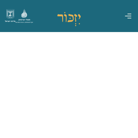
משרד הביטחון
מדינת ישראל
אגף משפחות, הנצחה ומורשת