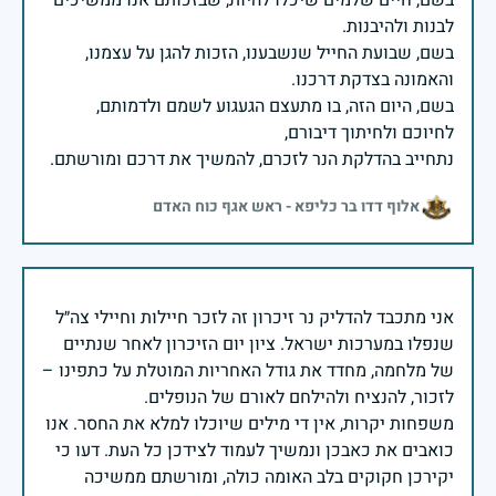
בשם, שבועת החייל שנשבענו, הזכות להגן על עצמנו,
בשם, היום הזה, בו מתעצם הגעגוע לשמם ולדמותם,
נתחייב בהדלקת הנר לזכרם, להמשיך את דרכם ומורשתם.
אלוף דדו בר כליפא - ראש אגף כוח האדם
אני מתכבד להדליק נר זיכרון זה לזכר חיילות וחיילי צה״ל
שנפלו במערכות ישראל. ציון יום הזיכרון לאחר שנתיים
של מלחמה, מחדד את גודל האחריות המוטלת על כתפינו –
משפחות יקרות, אין די מילים שיוכלו למלא את החסר. אנו
כואבים את כאבכן ונמשיך לעמוד לצידכן כל העת. דעו כי
יקירכן חקוקים בלב האומה כולה, ומורשתם ממשיכה