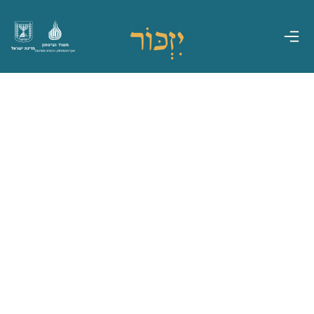
משרד הביטחון
מדינת ישראל
אגף משפחות, הנצחה ומורשת