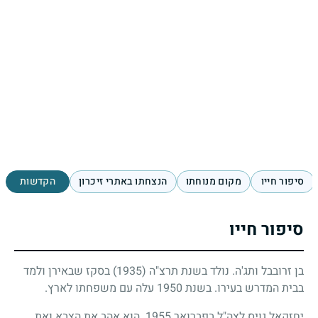
סיפור חייו
מקום מנוחתו
הנצחתו באתרי זיכרון
הקדשות
סיפור חייו
בן זרובבל ותג'ה. נולד בשנת תרצ"ה
(1935)
בסקז שבאירן ולמד
בבית המדרש בעירו. בשנת
1950
עלה עם משפחתו לארץ.
יחזקאל גויס לצה"ל בפברואר
1955
. הוא אהב את הצבא ואת