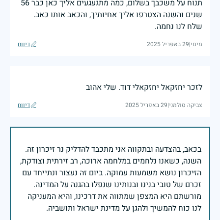
תנוח על משכבך בשלום, כמה מתגעגעים אליך כאן כבר 56
שנים והשנה הצטרפו אליך אחיותיך, והכאב אותו כאב.
שלח לנו נחמה.
מימי
|
29 באפריל 2025
דיווח
לזכר יחזקאל יחזקאלי דוד. שלי אהוב
צביקה סולמני
|
29 באפריל 2025
דיווח
בכאב, בהצדעה ובתקווה אני מתכבד להדליק נר זיכרון זה.
השנה, כשאנו נלחמים במלחמה ארוכה, רב זירתית וצודקת,
הזיכרון נושא משמעות עמוקה. ביום זה נעצור ונתייחד עם
זכרם של טובי בנינו ובנותינו שנפלו בהגנה על המדינה.
מורשתם היא המצפן שמתווה את דרכינו, והיא המעניקה