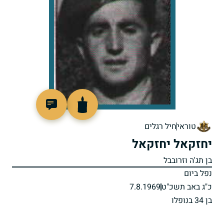
47100
טוראי
חיל רגלים
יחזקאל יחזקאל
בן תג'ה וזרובבל
נפל ביום
כ"ג באב תשכ"ט
7.8.1969
בן 34 בנופלו