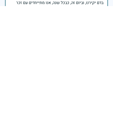
בדם יקירנו, וביום זה, כבכל שנה, אנו מתייחדים עם זכר
חללינו, אשר נפלו במערכות ישראל למען עצמאותה
וחוסנה של מדינת ישראל.
רב ניצב יעקב שבתאי- המפקח הכללי של משטרת ישראל
הסיפור המשפחתי עליו סופר ואני זוכרת! יהי זיכרו ברוך!
טובה שרגא- מאיר
|
13 במאי 2024
דיווח
במותו ציוה לנו את החיים חיי אמת וטוב
רס"ל אביתר מונסה
|
13 במאי 2024
דיווח
יהי זכרך ברוך דוד יקר ואהוב ת.נ.צ.ב.ה