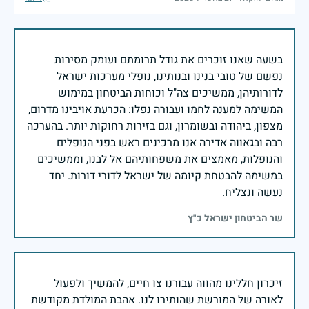
בשעה שאנו זוכרים את גודל תרומתם ועומק מסירות
נפשם של טובי בנינו ובנותינו, נופלי מערכות ישראל
לדורותיהן, ממשיכים צה"ל וכוחות הביטחון במימוש
המשימה למענה לחמו ועבורה נפלו: הכרעת אויבינו מדרום,
מצפון, ביהודה ובשומרון, וגם בזירות רחוקות יותר. בהערכה
רבה ובגאווה אדירה אנו מרכינים ראש בפני הנופלים
והנופלות, מאמצים את משפחותיהם אל לבנו, וממשיכים
במשימה להבטחת קיומה של ישראל לדורי דורות. יחד
נעשה ונצליח.
שר הביטחון ישראל כ"ץ
זיכרון חללינו מהווה עבורנו צו חיים, להמשיך ולפעול
לאורה של המורשת שהותירו לנו. אהבת המולדת מקודשת