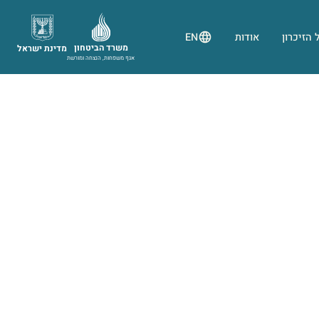
 הזיכרון
אודות
EN
משרד הביטחון
מדינת ישראל
אגף משפחות, הנצחה ומורשת