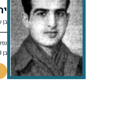
יח
בן 
נפל 
בן 23 בנופלו
44530