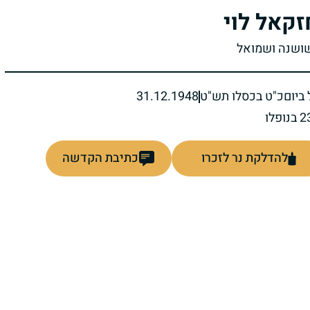
זקאל לוי
שושנה ושמואל
ביום
כ"ט בכסלו תש"ט
31.12.1948
להדלקת נר לזכרו
כתיבת הקדשה