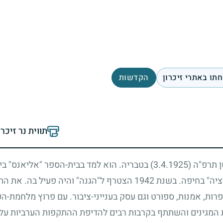
תו באתרי זיכרון
הקדשות
תווית נר זיכר
סן תרפ"ה
(3.4.1925)
בטבריה. הוא למד בבית-הספר "אליאנס" ביפו
ציה" בחיפה. בשנת
1942
הצטרף ל"הגנה" והיה פעיל בה. את הת
פרות, אמנות, ספורט וגם עסק בענייני-ציבור. עם פרוץ מלחמת
 המגינים והשתתף בקרבות רבים להדיפת ההתקפות הערביות על ה