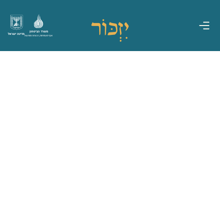
משרד הביטחון
מדינת ישראל
אגף משפחות, הנצחה ומורשת