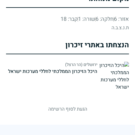
אזור: 6
חלקה: 6
שורה: 1
קבר: 18
ת.נ.צ.ב.ה
הנצחתו באתרי זיכרון
ירושלים (הר הרצל)
היכל הזיכרון הממלכתי לחללי מערכות ישראל
strings.fallen.memorialSubtitle
הגעת לסוף הרשימה