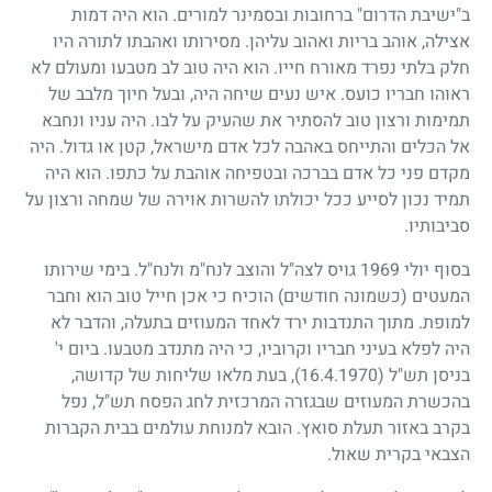
ב"ישיבת הדרום" ברחובות ובסמינר למורים. הוא היה דמות
אצילה, אוהב בריות ואהוב עליהן. מסירותו ואהבתו לתורה היו
חלק בלתי נפרד מאורח חייו. הוא היה טוב לב מטבעו ומעולם לא
ראוהו חבריו כועס. איש נעים שיחה היה, ובעל חיוך מלבב של
תמימות ורצון טוב להסתיר את שהעיק על לבו. היה עניו ונחבא
אל הכלים והתייחס באהבה לכל אדם מישראל, קטן או גדול. היה
מקדם פני כל אדם בברכה ובטפיחה אוהבת על כתפו. הוא היה
תמיד נכון לסייע ככל יכולתו להשרות אוירה של שמחה ורצון על
סביבותיו.
בסוף יולי
1969
גויס לצה"ל והוצב לנח"מ ולנח"ל. בימי שירותו
המעטים (כשמונה חודשים) הוכיח כי אכן חייל טוב הוא וחבר
למופת. מתוך התנדבות ירד לאחד המעוזים בתעלה, והדבר לא
היה לפלא בעיני חבריו וקרוביו, כי היה מתנדב מטבעו. ביום י'
בניסן תש"ל
(16.4.1970)
, בעת מלאו שליחות של קדושה,
בהכשרת המעוזים שבגזרה המרכזית לחג הפסח תש"ל, נפל
בקרב באזור תעלת סואץ. הובא למנוחת עולמים בבית הקברות
הצבאי בקרית שאול.