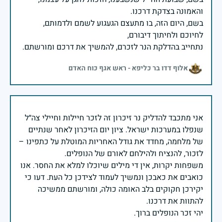
בשם, היום הזה, בו מתעצם הגעגוע לשמם ולדמותם,
נתחייב בהדלקת הנר לזכרם, להמשיך את דרכם ומורשתם.
אלוף דדו בר כליפא - ראש אגף כוח האדם
אני מתכבד להדליק נר זיכרון זה לזכר חיילות וחיילי צה״ל
שנפלו במערכות ישראל. ציון יום הזיכרון לאחר שנתיים
של מלחמה, מחדד את גודל האחריות המוטלת על כתפינו –
משפחות יקרות, אין די מילים שיוכלו למלא את החסר. אנו
כואבים את כאבכן ונמשיך לעמוד לצידכן כל העת. דעו כי
יקירכן חקוקים בלב האומה כולה, ומורשתם ממשיכה
יהי זכר הנופלים ברוך.