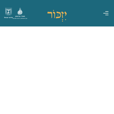
משרד הביטחון
מדינת ישראל
אגף משפחות, הנצחה ומורשת