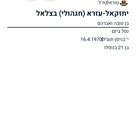
טוראי
נח`ל
יחזקאל-עזרא (חגהולי) בצלאל
בן טובה ואברהם
נפל ביום
י' בניסן תש"ל
16.4.1970
בן 21 בנופלו