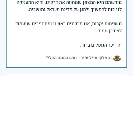
מורשתם היא המצפן שמתווה את דרכינו, והיא המעניקה
משפחות יקרות, אנו מרכינים ראשנו ומתחייבים שנעמוד
יהי זכר הנופלים ברוך.
רב אלוף אייל זמיר - ראש המטה הכללי
כבן דוד של יחזקאל הכאב לא דהה ברבות השנים
נהפוכהו...הוא רק התגבר והתחזק והזכרונות עולים
וצפים...יהי זכרו ברוך לעד
אריה כהן
|
29 באפריל 2025
דיווח