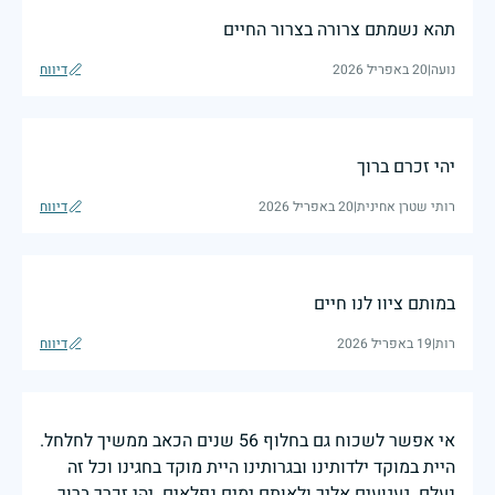
תהא נשמתם צרורה בצרור החיים
נועה
|
20 באפריל 2026
דיווח
יהי זכרם ברוך
רותי שטרן אחינית
|
20 באפריל 2026
דיווח
במותם ציוו לנו חיים
רות
|
19 באפריל 2026
דיווח
אי אפשר לשכוח גם בחלוף 56 שנים הכאב ממשיך לחלחל.
היית במוקד ילדותינו ובגרותינו היית מוקד בחגינו וכל זה
נעלם. געגועים אליך ולאותם ימים נפלאים. יהי זכרך ברוך.