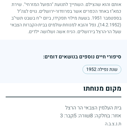
אותם והוא שהצילם. השתייך לתנועת "הפועל המזרחי". שירת
כמא"ז באחד הכפרים אשר בפרוזדור-ירושלים. גויס לצה"ל
בספטמבר
1951
. בשעת מילוי תפקידו, ביום י"ח בשבט תשי"ב
(14.2.1952)
, נפל והובא למנוחת-עולמים בבית-הקברות הצבאי
שעל הר-הרצל בירושלים. הניח אשה ושלושה ילדים.
סיפורי חיים נוספים בנושאים דומים:
שנת נפילה 1952
מקום מנוחתו
בית העלמין הצבאי הר הרצל
אזור: ב
חלקה: 8
שורה: 5
קבר: 3
ת.נ.צ.ב.ה