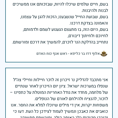
בשם, חיים שלמים שיכלו להיות, שבזכותם אנו ממשיכים
בשם, שבועת החייל שנשבענו, הזכות להגן על עצמנו,
בשם, היום הזה, בו מתעצם הגעגוע לשמם ולדמותם,
נתחייב בהדלקת הנר לזכרם, להמשיך את דרכם ומורשתם.
אלוף דדו בר כליפא - ראש אגף כוח האדם
אני מתכבד להדליק נר זיכרון זה לזכר חיילות וחיילי צה״ל
שנפלו במערכות ישראל. ציון יום הזיכרון לאחר שנתיים
של מלחמה, מחדד את גודל האחריות המוטלת על כתפינו –
משפחות יקרות, אין די מילים שיוכלו למלא את החסר. אנו
כואבים את כאבכן ונמשיך לעמוד לצידכן כל העת. דעו כי
יקירכן חקוקים בלב האומה כולה, ומורשתם ממשיכה