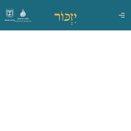
משרד הביטחון
מדינת ישראל
אגף משפחות, הנצחה ומורשת