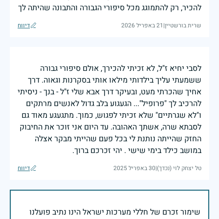
להכיר, רק להתמוגג מכל סיפורי הגבורה והתבונה שהיתה לך
שרית בורשטיין
|
21 באפריל 2026
דיווח
לסבי יחיא ז"ל, לא זכיתי להכירך, אולם סיפורי גבורה
ששמעתי עליך בילדותי מילאו אותי בסקרנות וגאוה. דרך
אחיך שהכרתי מעט, ובעיקר דרך אבא שלי ז"ל - בנך - ניסיתי
להרכיב לך "פרופיל"... הגעגוע בלב גדול לאנשים מרתקים
ו"לא שגרתיים" שלא זכיתי לפגוש, כמוך. מתגעגע מאוד גם
לסבתא שרה, אשתך האהובה. עד היום אני זוכר את החיבוק
החזק שהייתה נותנת לי בכל פעם שהייתי מבקר אצלה
במושב כילד בימי שישי . יהי זכרכם ברוך.
טל יצחק לוי (נכדך)
|
30 באפריל 2025
דיווח
שימור זכרם של חללי מערכות ישראל הינו נתיב פועלנו