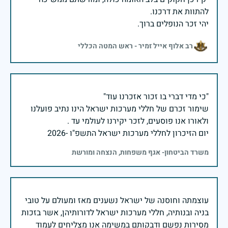
יהי זכר הנופלים ברוך.
רב אלוף אייל זמיר - ראש המטה הכללי
שימור זכרם של חללי מערכות ישראל הינו נתיב פועלנו
יום הזיכרון לחללי מערכות ישראל התשפ"ו -2026
משרד הביטחון- אגף משפחות, הנצחה ומורשת
עוצמתה וחוסנה של ישראל נשענים מאז ומעולם על טובי
בניה ובנותיה, חללי מערכות ישראל לדורותיהן, אשר בזכות
מסירות נפשם ודבקותם במשימה אנו מצליחים לעמוד