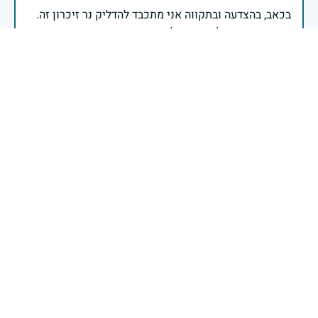
בכאב, בהצדעה ובתקווה אני מתכבד להדליק נר זיכרון זה.
השנה, כשאנו נלחמים במלחמה ארוכה, רב זירתית וצודקת,
הזיכרון נושא משמעות עמוקה. ביום זה נעצור ונתייחד עם
זכרם של טובי בנינו ובנותינו שנפלו בהגנה על המדינה.
מורשתם היא המצפן שמתווה את דרכינו, והיא המעניקה
משפחות יקרות, אנו מרכינים ראשנו ומתחייבים שנעמוד
יהי זכר הנופלים ברוך.
רב אלוף אייל זמיר - ראש המטה הכללי
יהי זכרך ברוך לעד
ראובן נגר
|
29 באפריל 2025
דיווח