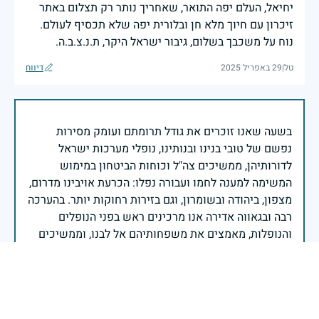
יחיאל, העלם יפה התואר, שאחריך נותר רק תצלום באתר
זיכרון עם חיוך מלא חן ובלורית יפה שלא תכסיף לעולם.
נוח על משכבך בשלום, גיבור ישראל היקר, ת.נ.צ.ב.ה.
טל
|
29 באפריל 2025
דיווח
בשעה שאנו זוכרים את גודל תרומתם ועומק מסירות
נפשם של טובי בנינו ובנותינו, נופלי מערכות ישראל
לדורותיהן, ממשיכים צה"ל וכוחות הביטחון במימוש
המשימה למענה לחמו ועבורה נפלו: הכרעת אויבינו מדרום,
מצפון, ביהודה ובשומרון, וגם בזירות רחוקות יותר. בהערכה
רבה ובגאווה אדירה אנו מרכינים ראש בפני הנופלים
והנופלות, מאמצים את משפחותיהם אל לבנו, וממשיכים
במשימה להבטחת קיומה של ישראל לדורי דורות. יחד
נעשה ונצליח.
שר הביטחון ישראל כ"ץ