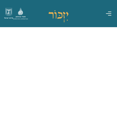
משרד הביטחון
מדינת ישראל
אגף משפחות, הנצחה ומורשת