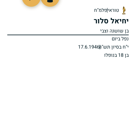
506169
טוראי
פלמ"ח
יחיאל סלור
בן שושנה וצבי
נפל ביום
י"ח בסיון תש"ו
17.6.1946
בן 18 בנופלו