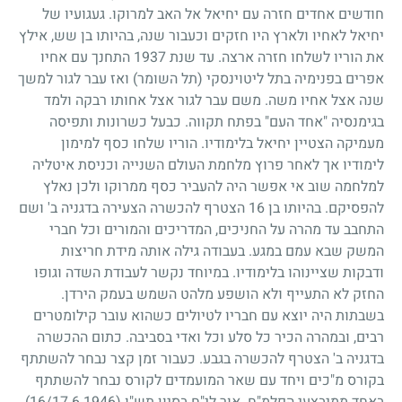
חודשים אחדים חזרה עם יחיאל אל האב למרוקו. געגועיו של
יחיאל לאחיו ולארץ היו חזקים וכעבור שנה, בהיותו בן שש, אילץ
את הוריו לשלחו חזרה ארצה. עד שנת
1937
התחנך עם אחיו
אפרים בפנימיה בתל ליטוינסקי (תל השומר) ואז עבר לגור למשך
שנה אצל אחיו משה. משם עבר לגור אצל אחותו רבקה ולמד
בגימנסיה "אחד העם" בפתח תקווה. כבעל כשרונות ותפיסה
מעמיקה הצטיין יחיאל בלימודיו. הוריו שלחו כסף למימון
לימודיו אך לאחר פרוץ מלחמת העולם השנייה וכניסת איטליה
למלחמה שוב אי אפשר היה להעביר כסף ממרוקו ולכן נאלץ
להפסיקם. בהיותו בן
16
הצטרף להכשרה הצעירה בדגניה ב' ושם
התחבב עד מהרה על החניכים, המדריכים והמורים וכל חברי
המשק שבא עמם במגע. בעבודה גילה אותה מידת חריצות
ודבקות שציינוהו בלימודיו. במיוחד נקשר לעבודת השדה וגופו
החזק לא התעייף ולא הושפע מלהט השמש בעמק הירדן.
בשבתות היה יוצא עם חבריו לטיולים כשהוא עובר קילומטרים
רבים, ובמהרה הכיר כל סלע וכל ואדי בסביבה. כתום ההכשרה
בדגניה ב' הצטרף להכשרה בגבע. כעבור זמן קצר נבחר להשתתף
בקורס מ"כים ויחד עם שאר המועמדים לקורס נבחר להשתתף