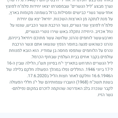
באחד ממיבצעי הפלמ"ח. אור לי"ח בסיון תש"ו
16/17.6.1946)
)
נערך מבצע "ליל הגשרים" שבמסגרתו יצאו יחידות פלמ"ח לפוצץ
אחד-עשר גשרי כבישים ומסילות ברזל בשמונה מקומות בארץ,
על מנת לנתקה מן הארצות השכנות. יחיאל יצא עם יחידת
פלמ"ח לפוצץ שני גשרים, גשר הרכבת וגשר הכביש, שנטו על
נחל אכזיב. היחידה נתקלה באש שירו נוטרי הגשרים,
וארבע-עשר לוחמים נהרגו
;
שלושה עשר מתוכם ויחיאל ביניהם,
נהרגו כשהאש פגעה בחומר הנפץ שנשאו אתם וגשר הרכבת
נהרס על הלוחמים שתפסו מחסה בן עמודיו. הוא הובא למנוחת
עולמים בקבר אחים בבית העלמין שבחוף הכרמל.
ליל הגשרים התרחש בתאריך י"ח בסיוון תש"ו, הלילה שבין ה-16
ל-17 ביוני 1946. החללים נפלו במהלך הפעולה חלקם בלילה של
ה16.6.1946 וחלקם לאחר חצות הליל ב17.6.2020.
בשנת תשכ"ח
(1968)
הועברו עצמותיהם של י"ג חללי הפעולה
לקבר שנכרה בלב האנדרטה שהוקמה לזכרם במקום נפילתם-
גשר הזיו.