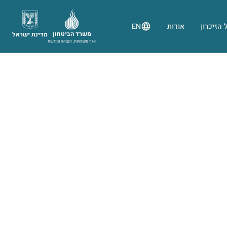
 הזיכרון
אודות
EN
משרד הביטחון
מדינת ישראל
אגף משפחות, הנצחה ומורשת