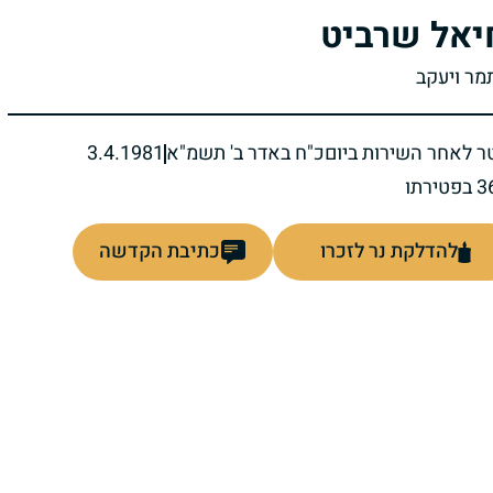
יאל שרביט
תמר ויעקב
ר לאחר השירות ביום
כ"ח באדר ב' תשמ"א
3.4.1981
להדלקת נר לזכרו
כתיבת הקדשה