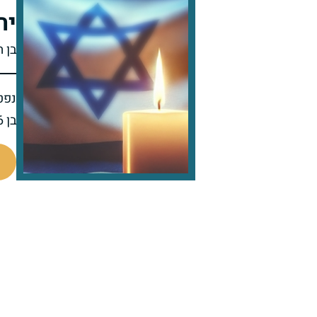
יח
בן 
נפט
בן 36 בפטירתו
98484