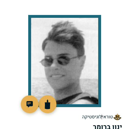
514536
טוראי
לוגיסטיקה
ינון ברומר