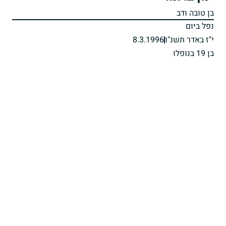
בן טובה ודב
נפל ביום
י"ז באדר תשנ"ו
8.3.1996
בן 19 בנופלו