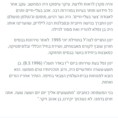
והיה סקרן לראות ולדעת. עיקר עיסוקו היה המחשב. עקב אחר
כל חידוש ופתר בעיות במהירות רבה. אהב בעלי-חיים ותרם
לאגודת 'צער בעלי-חיים'. היה נער רגיש, מופנם וג'נטלמן מושלם.
ינון התברך בגישה חיובית ובסבלנות רבה לילדים, שהעריצו אותו.
היה בן נפלא להוריו ואח מסור להילה.
ינון התגייס לצה"ל בתחילת יוני
1995
. לאחר טירונות בבסיס
חורון שובץ לקורס מאבטחים, ושירת בחיל הכללי ובלוגיסטיקה,
כמאבטח ביחידת בושר בבסיס תחזוקה.
ינון נפל בעת שירותו ביום י"ז באדר תשנ"ו
(8.3.1996)
. בן
תשע-עשרה וחודשיים היה, ורוב תוכניותיו טרם מומשו. הוא
הובא למנוחות בבית-העלמין הצבאי בחיפה. הותיר אחריו הורים
ואחות.
בני המשפחה כותבים: "מתגעגעים אליך יום יום ושעה שעה. אתה
זורם בדמנו. לא נשכחך יקירנו, בן אהוב ויקר."