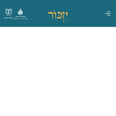
משרד הביטחון
מדינת ישראל
אגף משפחות, הנצחה ומורשת