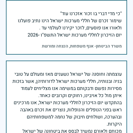
שימור זכרם של חללי מערכות ישראל הינו נתיב פועלנו
יום הזיכרון לחללי מערכות ישראל התשפ"ו -2026
משרד הביטחון- אגף משפחות, הנצחה ומורשת
עוצמתה וחוסנה של ישראל נשענים מאז ומעולם על טובי
בניה ובנותיה, חללי מערכות ישראל לדורותיהן, אשר בזכות
מסירות נפשם ודבקותם במשימה אנו מצליחים לעמוד
בהתקדש יום הזיכרון לחללי מערכות ישראל, אנו מרכינים
ראש בפני הנופלים והנופלות, נוצרים את זכרם באהבה
ובהערכה, ושולחים חיבוק של נחמה למשפחותיהם
מכוחם ולאורם נמשיך לבסס את ביטחונה של ישראל