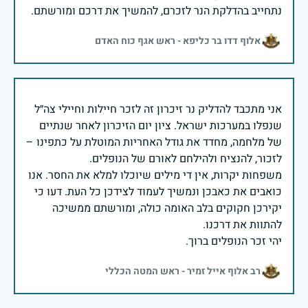
נתחייב בהדלקת הנר לזכרם, להמשיך את דרכם ומורשתם.
אלוף דדו בר כליפא - ראש אגף כוח האדם
אני מתכבד להדליק נר זיכרון זה לזכר חיילות וחיילי צה״ל
שנפלו במערכות ישראל. ציון יום הזיכרון לאחר שנתיים
של מלחמה, מחדד את גודל האחריות המוטלת על כתפינו –
משפחות יקרות, אין די מילים שיוכלו למלא את החסר. אנו
כואבים את כאבכן ונמשיך לעמוד לצידכן כל העת. דעו כי
יקירכן חקוקים בלב האומה כולה, ומורשתם ממשיכה
יהי זכר הנופלים ברוך.
רב אלוף אייל זמיר - ראש המטה הכללי