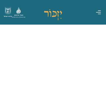
משרד הביטחון
מדינת ישראל
אגף משפחות, הנצחה ומורשת