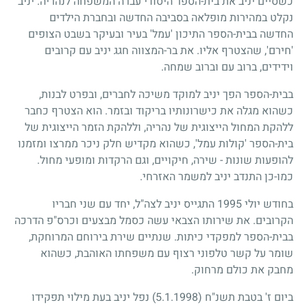
כשסיים יניב את בית-הספר היסודי עברה המשפחה לנהריה. יניב
נקלט במהירות מופלאה בסביבה החדשה ובחברת הילדים
החדשה בבית-הספר התיכון 'עמל' בעיר ובעיקר בשבט הצופים
'חירם', שהצטרף אליו. את בר-המצווה חגג יניב עם קרובים
וידידים, ברוב עם וברוב שמחה.
בבית-הספר הפך יניב למוקד משיכה לחברים, ובפרט לבנות,
כשהוא מגלה את כישרונותיו בריקוד ובזמר. הוא הצטרף כחבר
ללהקת המחול הייצוגית של נהריה, וללהקת הזמר הייצוגית של
בית-הספר 'קולות עמל', כשהוא מקדיש חלק ניכר ממרצו ומזמנו
להופעות שונות - שירה, חיקויים, וגם הרקדות ומופעי מחול.
כמו-כן התנדב יניב למשמר האזרחי.
בחודש יולי
1995
התגייס יניב לצה"ל, יחד עם שני חבריו
הקרובים. את שירותו הצבאי עשה כסמל מבצעים וכרס"פ הדרכה
בבית-הספר למפקדי כיתות. שנתיים שירת בירוחם המרוחקת,
שומר על קשר טלפוני רצוף עם משפחתו האוהבת, כשהוא
מחבק את כולם מרחוק.
ביום ז' בטבת תשנ"ח
(5.1.1998)
נפל יניב בעת מילוי תפקידו