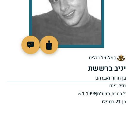
515114
סמל
חיל רגלים
יניב ברששת
בן חדוה ואברהם
נפל ביום
ז' בטבת תשנ"ח
5.1.1998
בן 21 בנופלו