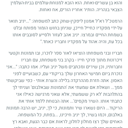
והוא בן עשרים-ואחת. הוא הובא למנוחת-עולמים בבית-העלמין
הצבאי בנהריה. הותיר אחריו הורים, אח ואחות.
הרמטכ"ל רא"ל אמנון ליפקין-שחק כתב למשפחה: "...יניב תואר
על-ידי מפקדיו כחייל חייכן, שניחן בחוש הומור מפותח ובלט
בשמחת החיים ובמרצו. יניב אהב לעזור ולסייע לסובבים אותו
בכל עת, והיה אהוד על מפקדיו וחבריו כאחד."
חבריו ובני משפחתו הוציאו לאור ספר לזכרו, ובו תמונות וקטעי
זיכרונות מתוך פרקי חייו - בקרב בני משפחתו, עם חבריו
וחברותיו, וכן שירים ומכתבים משל יניב ועליו. אמו כתבה: "...אני
נזכרת ביום חמישי האחרון שלך בריקודי עם, כשבועיים לפני
האסון. אתה חזרת מההרקדה בלילה והערת אותי - כפי שביקשתי
ממך... ושאלת אם שמעתי את 'התמונות שבאלבום' ועניתי לך
בהתלהבות 'לא רק ששמעתי, אלא שאני מרגישה כאילו אני
כתבתי אותו. השיר מקסים'... אתה הבטחת ללמד אותי את
הריקוד... היום נשארו שיר ותמונות, כי לך, יניב, יש הרבה תמונות
באלבום, וכמו בשיר, לך יניב חיכינו, ...בפתח, כל המשפחה.
האחים שלך רצו מחלון לחלון, לראות אם כבר הגעת, ואבא רץ