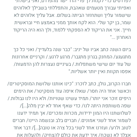
לפרדסים כדי לקנות לך פרי הדר ישר מהפרדס, ואני בישלתי
ואפיתי עבורך מטעמים שאהבת, והתפללתי בשבילך לאלוהים
שישמור עליך ושתחזור הביתה בשלום. אבל עליך אלוהים לא
שמר, בן יקר שלי. הוא לקח אותך ממני באמצע חיי ובראשית
חייך. אני את הריקוד לא הספקתי ללמוד, ולך הוא היה הריקוד
האחרון ..."
ביום השנה כתב אביו של יניב: "כבר שנה בלעדיך
/
ואני כל כך
מתגעגע
/
המחנק בגרון מתגבר
/
מרגע לרגע./ וקרניים אחרונות
של עוד יום שישי משתפלות./ בעיניים נעצרות להן הדמעות
/
אפסו תקוות ואין יותר אשליות."
חברו הקרוב, גולן, כתב לזכרו: "כינו אותנו שלושת המוסקיטרים
/
וכאשר אחד היה חסר
/
שאלו איפה עוד מוסקיטר
/
את הימים
היפים זוכר אני יותר
/
תמיד עשינו שטויות
/
ולא היו לנו גבולות./
שפה משותפת היתה לנו
/
כדי שאף אחד לא יבין מלה
[...]/
לשלושתנו היו המון ידידות, מכרות ומכרים
/
אך תמיד ידענו
לשמור אחד לשני אמונים./ חברים בלב ובנשמה היינו
/
חברים
לטוב ולרע
/
ועזרנו אחד לשני בכל צרה או טובה
[...]/
דבר אחד
אצלך לא נשכח
/
איך ידעת את כולם להצחיק
/
ולהעלות את