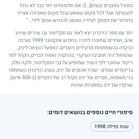
המורל במצבים קשים
[...]/
את חלומותינו יחד כבר לא נוכל
להגשים
/
אבל לכל מקום שאסע ובכל מקום שאהיה
/
אצייר
בדמיוני את דמותך לצידי
/
ואנסה להרגיש אותך לידי..."
יחד עם ספר הזיכרון יצא לאור גם תקליטור ובו שירים שיניב
אהב, ושירים שחוברו לזכרו. בחודש אוקטובר
1999
נערכה
הרקדה בהשתתפות מרקידים ויוצרים, כמפעל הנצחה ליניב,
שהמחול היה תחביבו העיקרי. בהרקדה נאמרו דברים, הקהל למד
ריקוד שחובר לפי השיר שמופיע על גבי התקליטור, ולקח חלק
בריקודים שונים - שהיו אהובים על יניב. בערב הזיכרון השתתפו
בני משפחה, חברים של יניב וקהל רב של רוקדים (כ-
300
איש),
שרקדו עם יניב במסגרות שונות.
סיפורי חיים נוספים בנושאים דומים:
שנת נפילה 1998