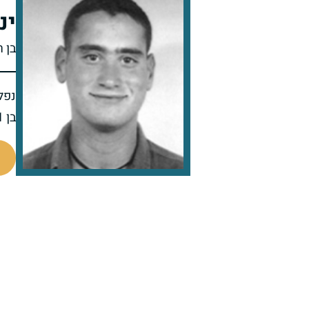
ינ
בן 
נפל 
בן 21 בנופלו
514487