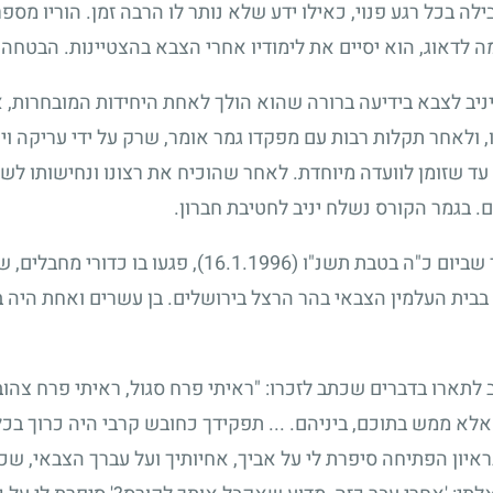
ילה בכל רגע פנוי, כאילו ידע שלא נותר לו הרבה זמן. הוריו מספ
 מה לדאוג, הוא יסיים את לימודיו אחרי הצבא בהצטיינות. הבטחה זו
יניב לצבא בידיעה ברורה שהוא הולך לאחת היחידות המובחרות, א
 ולאחר תקלות רבות עם מפקדו גמר אומר, שרק על ידי עריקה ו
ד שזומן לוועדה מיוחדת. לאחר שהוכיח את רצונו ונחישותו לשרת
. בגמר הקורס נשלח יניב לחטיבת חברון.
ד שביום כ"ה בטבת תשנ"ו
(16.1.1996)
, פגעו בו כדורי מחבלים, 
בבית העלמין הצבאי בהר הרצל בירושלים. בן עשרים ואחת היה ב
לתארו בדברים שכתב לזכרו: "ראיתי פרח סגול, ראיתי פרח צהוב 
לא ממש בתוכם, ביניהם. ... תפקידך כחובש קרבי היה כרוך בכל
ראיון הפתיחה סיפרת לי על אביך, אחיותיך ועל עברך הצבאי, ש