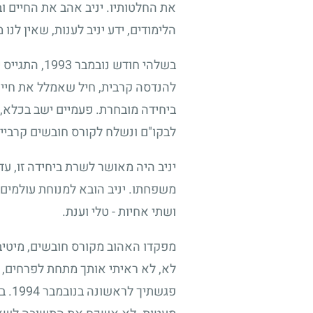
את החלטותיו. יניב אהב את החיים וב
הלימודים, ידע יניב לענות, שאין לנו
בשלהי חודש נובמבר
1993
, התגייס 
להנדסה קרבית, חיל שאמלל את חייו,
ביחידה מובחרת. פעמיים ישב בכלא, ע
לבקו"ם ונשלח לקורס חובשים קרביים
יניב היה מאושר לשרת ביחידה זו, ע
משפחתו. יניב הובא למנוחת עולמים 
ושתי אחיות - טלי וענת.
מפקדו האהוב מקורס חובשים, מיטיב 
לא, לא ראיתי אותך מתחת לפרחים, א
פגשתיך לראשונה בנובמבר
1994
. ב