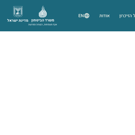
 הזיכרון
אודות
EN
משרד הביטחון
מדינת ישראל
אגף משפחות, הנצחה ומורשת