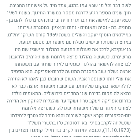
לשם דבר וכל מי שבא עמו במגע, עמד מיד על אישיותו החביבה.
תוך שנים מספר הגיע לדרגת מפקח במשרד החינוך. בשנת
1961
נשא יעקב לאישה את חברתו יהודית וברבות הימים נולד להם בן
-
מתניה, בת
-
נסיה ותאומים
-
נחום ובן-ציון. במסגרת שירותו
במילואים הוסיף יעקב והשלים בשנת
1959
קורס מש"קי זחל"ם.
במחצית שנות השישים נשלח עם משפחתו, מטעם תנועת
בני-עקיבא, לרכז את פעולות התנועה בהולנד והישגיו שם היו
מרשימים. כשעשה בהולנד פרצה מלחמת ששת-הימים ולדאבון
לבו צווה להישאר בהולנד. שנתיים לאחר שחזר עם משפחתו
ארצה נשלח שוב במסגרת התנועה לדרום-אפריקה. הוא הפסיק
את שליחותו כשנפטר אביו, משום שחובתו כבן לאמו לא התירה
לו להישאר במקום שליחותו. עם שוב המשפחה ארצה כבר לא
נמצא לה מקום בדירת שני החדרים בירושלים. התאומים נולדו
בדרום-אפריקה ויעקב טרח ושקד עד שהצליח להתקין את הדירה
לצורכי המגורים של המשפחה שגדלה. כשפרצה מלחמת
יום-הכיפורים נקרא יעקב לשירות והוא מיהר להצטרף ליחידתו
שנשלחה לקרב בסיני. בא' דסוכות, ט"ו בתשרי תשל"ד
(11.10.1973)
, נכנסה יחידתו לקרב נגד חיילי קומנדו מצרים בין