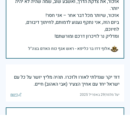
אזכור, את צדקת הדרך, ואשבע שוב, שמה שהיה לא יהיה
ביום הזה, אני נתקף געגוע לדמותם, לחיתוך דיבורם,
ומדליק נר לזיכרון דרכם ומורשתם!
אלוף דדו בר כליפא - ראש אגף כוח האדם בצה"ל
דוד יקר שגדלתי לאורו ולזכרו. תהיה מליץ יושר על כל עם
ישראל יחד עם אחיך הצעיר (אבי האהוב) חיים.
יעל מלמד
|
29 באפריל 2025
דיווח
בכאב, בהצדעה ובתקווה אני מתכבד להדליק נר זיכרון זה.
השנה, כשאנו נלחמים במלחמה ארוכה, רב זירתית וצודקת,