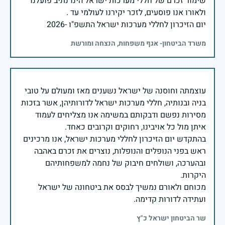
שימור זכרם של חללי מערכות ישראל הינו נתיב פועלנו
יום הזיכרון לחללי מערכות ישראל התשפ"ו -2026
משרד הביטחון- אגף משפחות, הנצחה ומורשת
עוצמתה וחוסנה של ישראל נשענים מאז ומעולם על טובי
בניה ובנותיה, חללי מערכות ישראל לדורותיהן, אשר בזכות
מסירות נפשם ודבקותם במשימה אנו מצליחים לעמוד
בהתקדש יום הזיכרון לחללי מערכות ישראל, אנו מרכינים
ראש בפני הנופלים והנופלות, נוצרים את זכרם באהבה
ובהערכה, ושולחים חיבוק של נחמה למשפחותיהם
מכוחם ולאורם נמשיך לבסס את ביטחונה של ישראל
ועתידה לדורות קדימה.
שר הביטחון ישראל כ"ץ