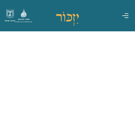
משרד הביטחון
מדינת ישראל
אגף משפחות, הנצחה ומורשת