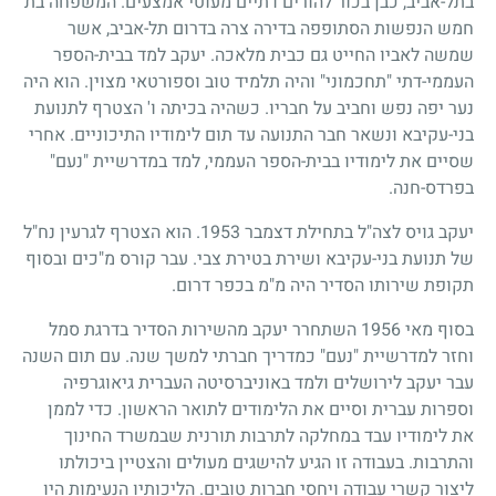
בתל-אביב, כבן בכור להורים דתיים מעוטי אמצעים. המשפחה בת
חמש הנפשות הסתופפה בדירה צרה בדרום תל-אביב, אשר
שמשה לאביו החייט גם כבית מלאכה. יעקב למד בבית-הספר
העממי-דתי "תחכמוני" והיה תלמיד טוב וספורטאי מצוין. הוא היה
נער יפה נפש וחביב על חבריו. כשהיה בכיתה ו' הצטרף לתנועת
בני-עקיבא ונשאר חבר התנועה עד תום לימודיו התיכוניים. אחרי
שסיים את לימודיו בבית-הספר העממי, למד במדרשיית "נעם"
בפרדס-חנה.
יעקב גויס לצה"ל בתחילת דצמבר
1953
. הוא הצטרף לגרעין נח"ל
של תנועת בני-עקיבא ושירת בטירת צבי. עבר קורס מ"כים ובסוף
תקופת שירותו הסדיר היה מ"מ בכפר דרום.
בסוף מאי
1956
השתחרר יעקב מהשירות הסדיר בדרגת סמל
וחזר למדרשיית "נעם" כמדריך חברתי למשך שנה. עם תום השנה
עבר יעקב לירושלים ולמד באוניברסיטה העברית גיאוגרפיה
וספרות עברית וסיים את הלימודים לתואר הראשון. כדי לממן
את לימודיו עבד במחלקה לתרבות תורנית שבמשרד החינוך
והתרבות. בעבודה זו הגיע להישגים מעולים והצטיין ביכולתו
ליצור קשרי עבודה ויחסי חברות טובים. הליכותיו הנעימות היו