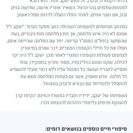
בלוזה לקנטרה, ובקרב זה נפגע יעקב ונפל. הוא הובא
למנוחת-עולמים בהר-הרצל. השאיר אחריו אישה, שלושה בנים
ובת, אם ושני אחים. לאחר נופלו הועלה לדרגת סמל-ראשון.
במכתב תנחומים למשפחה השכולה כתב מפקד הגדוד: "יעקב ז"ל
אמנם לא היה איש מלחמה, אך מת במלחמה מות גיבורים, בעת
שהסתער בזחל"ם הסמג"ד קדימה. יחד עם הפלוגה שהייתה אתם,
חסלו את כל חיילי הקומנדו המצרים, דבר שגרם במישרין
לצמצום פעולות הקומנדו המצרי לאחר מכן. יעקב ז"ל היה יקר
לכולנו, שקט וצנוע בהליכותיו, מסור וחרוץ בתפקידו, עוזר
ומסייע לחבריו ועושה כל המוטל עליו ללא דופי ומבלי להשמיע
כל תלונה. אדם מאמין, אשר גם בעתות המלחמה מצא עת
להתפלל ולהתייחד עם הבורא ודקדק במצוות".
משפחתו של יעקב, ידידיו וחבריו במשרד-החינוך הקימו קרן
להענקת פרסים בלימודי היהדות להנצחת זכרו.
סיפורי חיים נוספים בנושאים דומים: