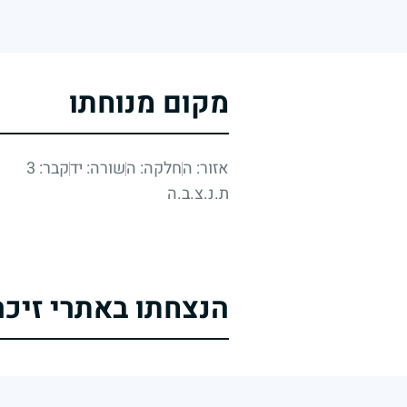
מקום מנוחתו
אזור: ה
חלקה: ה
שורה: יד
קבר: 3
ת.נ.צ.ב.ה
הנצחתו באתרי זיכר