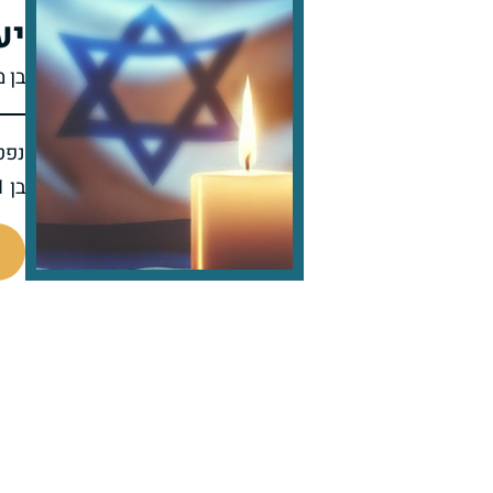
יע
בן 
נפט
בן 71 בפטירתו
514999