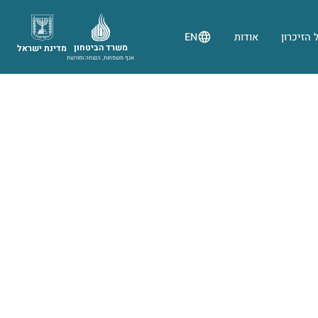
 הזיכרון
אודות
EN
משרד הביטחון
מדינת ישראל
אגף משפחות, הנצחה ומורשת