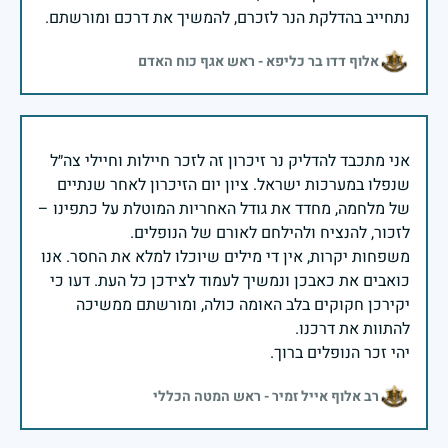
נתחייב בהדלקת הנר לזכרם, להמשיך את דרכם ומורשתם.
אלוף דדו בר כליפא - ראש אגף כוח האדם
אני מתכבד להדליק נר זיכרון זה לזכר חיילות וחיילי צה״ל
שנפלו במערכות ישראל. ציון יום הזיכרון לאחר שנתיים
של מלחמה, מחדד את גודל האחריות המוטלת על כתפינו –
משפחות יקרות, אין די מילים שיוכלו למלא את החסר. אנו
כואבים את כאבכן ונמשיך לעמוד לצידכן כל העת. דעו כי
יקירכן חקוקים בלב האומה כולה, ומורשתם ממשיכה
יהי זכר הנופלים ברוך.
רב אלוף אייל זמיר - ראש המטה הכללי