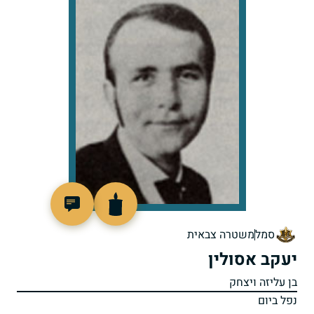
95814
סמל
משטרה צבאית
יעקב אסולין
בן עליזה ויצחק
נפל ביום