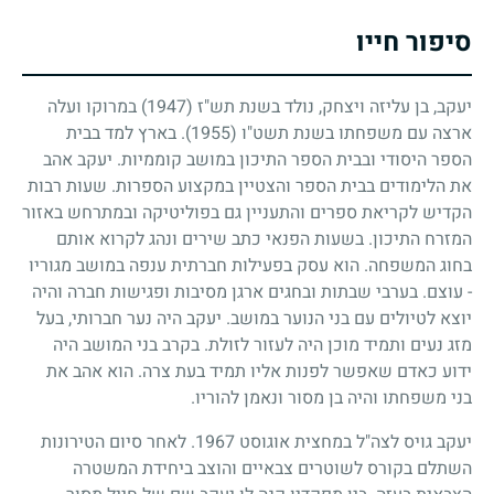
סיפור חייו
יעקב, בן עליזה ויצחק, נולד בשנת תש"ז
(1947)
במרוקו ועלה
ארצה עם משפחתו בשנת תשט"ו
(1955)
. בארץ למד בבית
הספר היסודי ובבית הספר התיכון במושב קוממיות. יעקב אהב
את הלימודים בבית הספר והצטיין במקצוע הספרות. שעות רבות
הקדיש לקריאת ספרים והתעניין גם בפוליטיקה ובמתרחש באזור
המזרח התיכון. בשעות הפנאי כתב שירים ונהג לקרוא אותם
בחוג המשפחה. הוא עסק בפעילות חברתית ענפה במושב מגוריו
-
עוצם. בערבי שבתות ובחגים ארגן מסיבות ופגישות חברה והיה
יוצא לטיולים עם בני הנוער במושב. יעקב היה נער חברותי, בעל
מזג נעים ותמיד מוכן היה לעזור לזולת. בקרב בני המושב היה
ידוע כאדם שאפשר לפנות אליו תמיד בעת צרה. הוא אהב את
בני משפחתו והיה בן מסור ונאמן להוריו.
יעקב גויס לצה"ל במחצית אוגוסט
1967
. לאחר סיום הטירונות
השתלם בקורס לשוטרים צבאיים והוצב ביחידת המשטרה