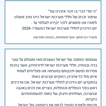
שימור זכרם של חללי מערכות ישראל הינו נתיב פועלנו
יום הזיכרון לחללי מערכות ישראל התשפ"ו -2026
משרד הביטחון- אגף משפחות, הנצחה ומורשת
עוצמתה וחוסנה של ישראל נשענים מאז ומעולם על טובי
בניה ובנותיה, חללי מערכות ישראל לדורותיהן, אשר בזכות
מסירות נפשם ודבקותם במשימה אנו מצליחים לעמוד
בהתקדש יום הזיכרון לחללי מערכות ישראל, אנו מרכינים
ראש בפני הנופלים והנופלות, נוצרים את זכרם באהבה
ובהערכה, ושולחים חיבוק של נחמה למשפחותיהם
מכוחם ולאורם נמשיך לבסס את ביטחונה של ישראל