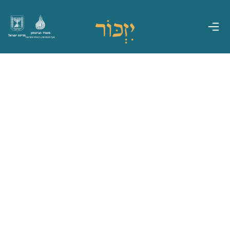
משרד הביטחון
מדינת ישראל
אגף משפחות, הנצחה ומורשת