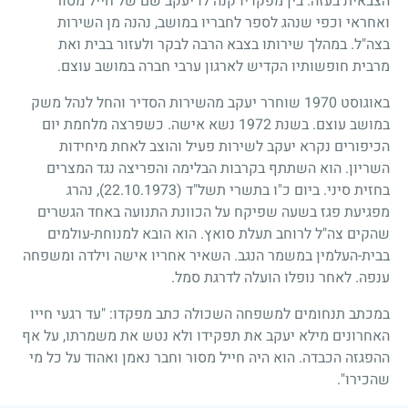
הצבאית בעזה. בין מפקדיו קנה לו יעקב שם של חייל מסור
ואחראי וכפי שנהג לספר לחבריו במושב, נהנה מן השירות
בצה"ל. במהלך שירותו בצבא הרבה לבקר ולעזור בבית ואת
מרבית חופשותיו הקדיש לארגון ערבי חברה במושב עוצם.
באוגוסט
1970
שוחרר יעקב מהשירות הסדיר והחל לנהל משק
במושב עוצם. בשנת
1972
נשא אישה. כשפרצה מלחמת יום
הכיפורים נקרא יעקב לשירות פעיל והוצב לאחת מיחידות
השריון. הוא השתתף בקרבות הבלימה והפריצה נגד המצרים
בחזית סיני. ביום כ"ו בתשרי תשל"ד
(22.10.1973)
, נהרג
מפגיעת פגז בשעה שפיקח על הכוונת התנועה באחד הגשרים
שהקים צה"ל לרוחב תעלת סואץ. הוא הובא למנוחת-עולמים
בבית-העלמין במשמר הנגב. השאיר אחריו אישה וילדה ומשפחה
ענפה. לאחר נופלו הועלה לדרגת סמל.
במכתב תנחומים למשפחה השכולה כתב מפקדו: "עד רגעי חייו
האחרונים מילא יעקב את תפקידו ולא נטש את משמרתו, על אף
ההפגזה הכבדה. הוא היה חייל מסור וחבר נאמן ואהוד על כל מי
שהכירו".